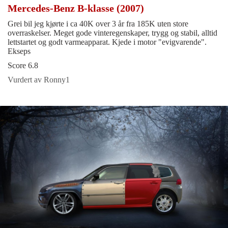
Mercedes-Benz B-klasse (2007)
Grei bil jeg kjørte i ca 40K over 3 år fra 185K uten store
overraskelser. Meget gode vinteregenskaper, trygg og stabil, alltid
lettstartet og godt varmeapparat. Kjede i motor "evigvarende".
Ekseps
Score 6.8
Vurdert av Ronny1