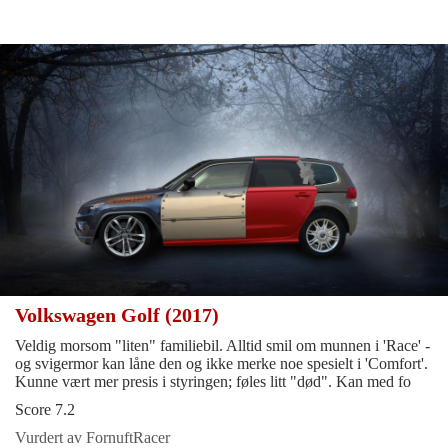
Volkswagen Golf (2017)
Veldig morsom "liten" familiebil. Alltid smil om munnen i 'Race' -
og svigermor kan låne den og ikke merke noe spesielt i 'Comfort'.
Kunne vært mer presis i styringen; føles litt "død". Kan med fo
Score 7.2
Vurdert av FornuftRacer