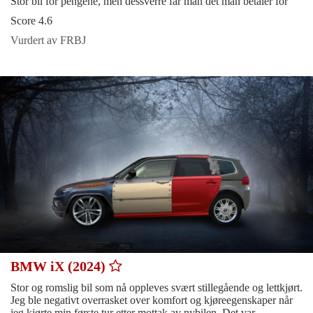
Stor bil for pengene, men dessverre får man det man betaler for
Score 4.6
Vurdert av FRBJ
BMW iX (2024)
Stor og romslig bil som nå oppleves svært stillegående og lettkjørt.
Jeg ble negativt overrasket over komfort og kjøreegenskaper når
jeg kjørte min første tur etter mottak av nybilen. Det var