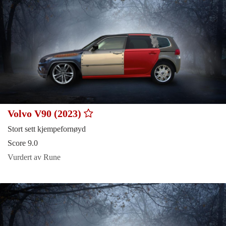
Volvo V90 (2023)
Stort sett kjempefornøyd
Score 9.0
Vurdert av Rune