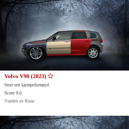
Volvo V90 (2023)
Stort sett kjempefornøyd
Score 9.0
Vurdert av Rune