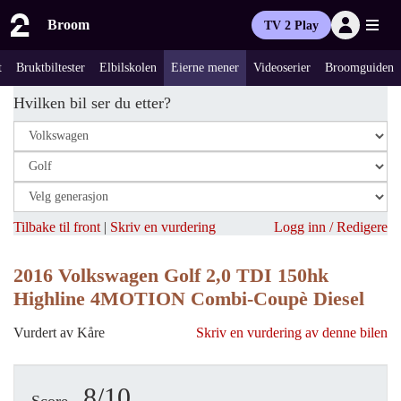
Broom
TV 2 Play
t
Bruktbiltester
Elbilskolen
Eierne mener
Videoserier
Broomguiden
Hvilken bil ser du etter?
Tilbake til front
|
Skriv en vurdering
Logg inn / Redigere
2016 Volkswagen Golf 2,0 TDI 150hk
Highline 4MOTION Combi-Coupè Diesel
Vurdert av Kåre
Skriv en vurdering av denne bilen
8/10