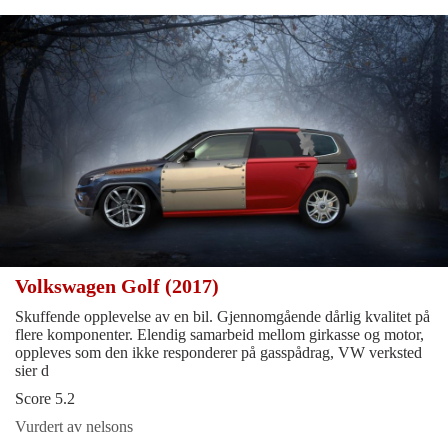
Volkswagen Golf (2017)
Skuffende opplevelse av en bil. Gjennomgående dårlig kvalitet på
flere komponenter. Elendig samarbeid mellom girkasse og motor,
oppleves som den ikke responderer på gasspådrag, VW verksted
sier d
Score 5.2
Vurdert av nelsons