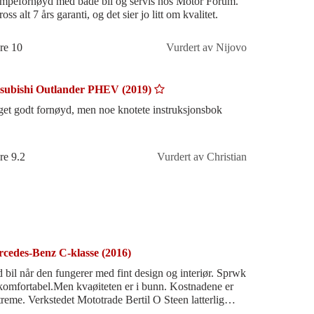
mpefornøyd med både bil og servis hos Motor Forum.
ross alt 7 års garanti, og det sier jo litt om kvalitet.
re 10
Vurdert av Nijovo
subishi Outlander PHEV (2019)
et godt fornøyd, men noe knotete instruksjonsbok
re 9.2
Vurdert av Christian
cedes-Benz C-klasse (2016)
 bil når den fungerer med fint design og interiør. Sprwk
komfortabel.Men kvaøiteten er i bunn. Kostnadene er
treme. Verkstedet Mototrade Bertil O Steen latterlig
ig.