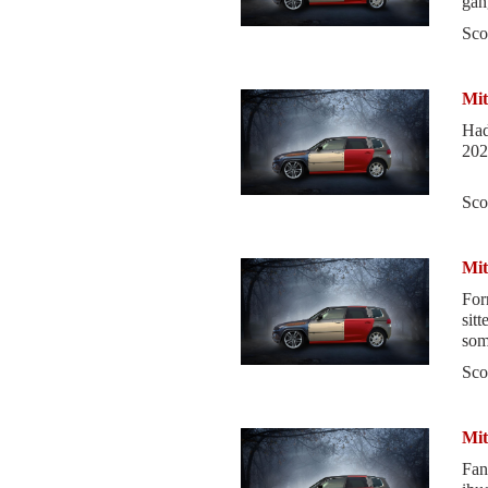
gan
Sco
Mit
Had
202
Sco
Mit
For
sitter i den. Den sl
som 
Sco
Mit
Fan