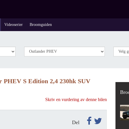
Videoserier
Broomguiden
er PHEV S Edition 2,4 230hk SUV
Broo
Skriv en vurdering av denne bilen
Del