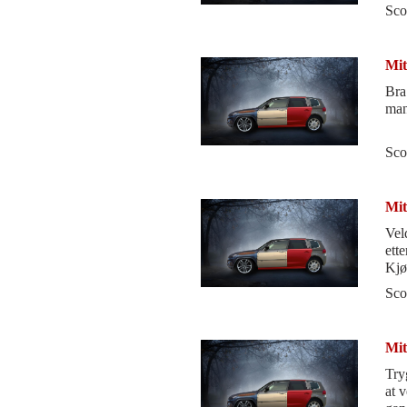
ove
Sco
Mit
Bra
man
Sco
Mit
Vel
ett
Kjør
Sco
Mit
Try
at 