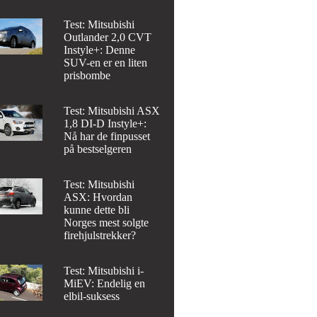
Test: Mitsubishi
Outlander 2,0 CVT
Instyle+: Denne
SUV-en er en liten
prisbombe
Test: Mitsubishi ASX
1,8 DI-D Instyle+:
Nå har de finpusset
på bestselgeren
Test: Mitsubishi
ASX: Hvordan
kunne dette bli
Norges mest solgte
firehjulstrekker?
Test: Mitsubishi i-
MiEV: Endelig en
elbil-suksess