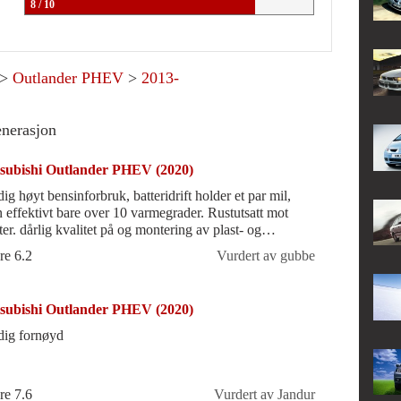
8 / 10
>
Outlander PHEV
>
2013-
enerasjon
subishi Outlander PHEV (2020)
ig høyt bensinforbruk, batteridrift holder et par mil,
 effektivt bare over 10 varmegrader. Rustutsatt mot
ter. dårlig kvalitet på og montering av plast- og
midetaljer.
re 6.2
Vurdert av gubbe
subishi Outlander PHEV (2020)
dig fornøyd
re 7.6
Vurdert av Jandur