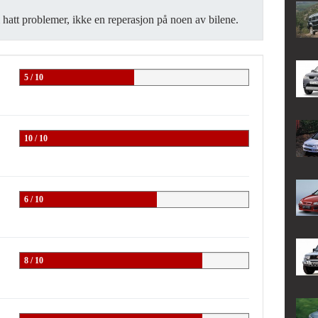
i hatt problemer, ikke en reperasjon på noen av bilene.
5 / 10
10 / 10
6 / 10
8 / 10