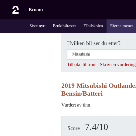
Broom
Siste nytt
Bruktbiltester
Elbilskolen
Eierne mener
Hvilken bil ser du etter?
Tilbake til front
|
Skriv en vurdering
2019 Mitsubishi Outland
Bensin/Batteri
Vurdert av tinn
7.4/10
Score