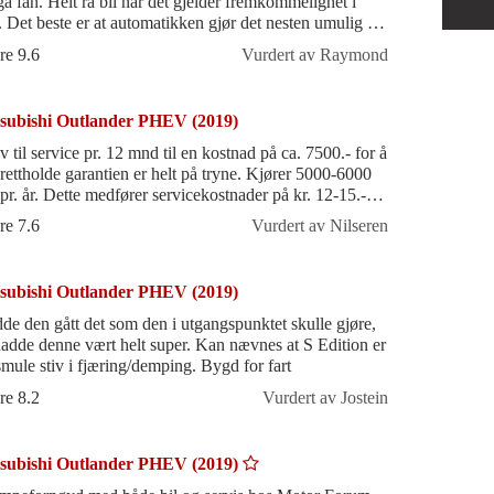
ga fan. Helt rå bil når det gjelder fremkommelighet i
. Det beste er at automatikken gjør det nesten umulig å
re seg fast. Med
re 9.6
Vurdert av Raymond
subishi Outlander PHEV (2019)
v til service pr. 12 mnd til en kostnad på ca. 7500.- for å
rettholde garantien er helt på tryne. Kjører 5000-6000
pr. år. Dette medfører servicekostnader på kr. 12-15.-
mil. Sikk
re 7.6
Vurdert av Nilseren
subishi Outlander PHEV (2019)
de den gått det som den i utgangspunktet skulle gjøre,
hadde denne vært helt super. Kan nævnes at S Edition er
smule stiv i fjæring/demping. Bygd for fart
re 8.2
Vurdert av Jostein
subishi Outlander PHEV (2019)