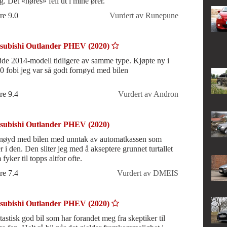
g. Det «høres» feil ut i mine ører.
re 9.0
Vurdert av Runepune
subishi Outlander PHEV (2020)
de 2014-modell tidligere av samme type. Kjøpte ny i
0 fobi jeg var så godt fornøyd med bilen
re 9.4
Vurdert av Andron
subishi Outlander PHEV (2020)
nøyd med bilen med unntak av automatkassen som
iter jeg med å akseptere grunnet turtallet
fyker til topps altfor ofte.
re 7.4
Vurdert av DMEIS
subishi Outlander PHEV (2020)
tastisk god bil som har forandet meg fra skeptiker til