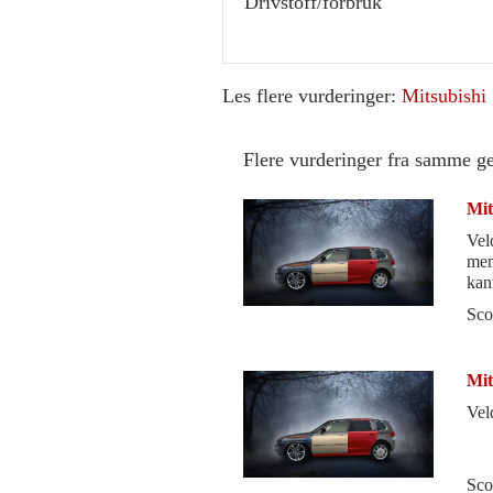
Drivstoff/forbruk
Les flere vurderinger:
Mitsubishi
Flere vurderinger fra samme g
Mit
Veld
men
kan
gum
Sco
Mit
Vel
Sco