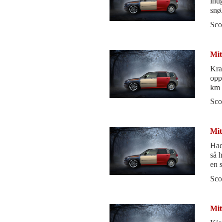
ihu
snø
kjø
Sco
Mit
Kra
opp
km 
pr. 
Sco
Mit
Had
så 
en 
Sco
Mit