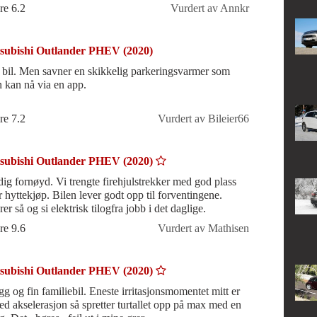
r lakk og stål kv
re 6.2
Vurdert av Annkr
subishi Outlander PHEV (2020)
 bil. Men savner en skikkelig parkeringsvarmer som
 kan nå via en app.
re 7.2
Vurdert av Bileier66
subishi Outlander PHEV (2020)
dig fornøyd. Vi trengte firehjulstrekker med god plass
er hyttekjøp. Bilen lever godt opp til forventingene.
er så og si elektrisk tilogfra jobb i det daglige.
re 9.6
Vurdert av Mathisen
subishi Outlander PHEV (2020)
gg og fin familiebil. Eneste irritasjonsmomentet mitt er
ved akselerasjon så spretter turtallet opp på max med en