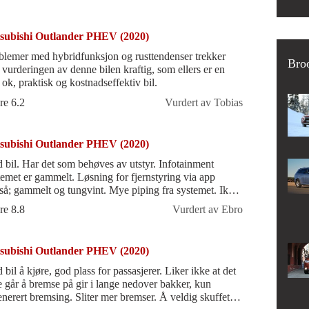
subishi Outlander PHEV (2020)
blemer med hybridfunksjon og rusttendenser trekker
Broo
 vurderingen av denne bilen kraftig, som ellers er en
 ok, praktisk og kostnadseffektiv bil.
re 6.2
Vurdert av Tobias
subishi Outlander PHEV (2020)
 bil. Har det som behøves av utstyr. Infotainment
temet er gammelt. Løsning for fjernstyring via app
 gammelt og tungvint. Mye piping fra systemet. Ikke
t å finne frem i menyer o
re 8.8
Vurdert av Ebro
subishi Outlander PHEV (2020)
bil å kjøre, god plass for passasjerer. Liker ikke at det
e går å bremse på gir i lange nedover bakker, kun
enerert bremsing. Sliter mer bremser. Å veldig skuffet