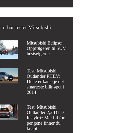
m har testet Mitsubishi
Mitsubishi Eclipse:
Oppfølgeren til SUV-
bestselgerne
Test: Mitsubishi
Outlander PHEV:
Dette er kanskje det
smarteste bilkjøpet i
2014
Test: Mitsubishi
Outlander 2,2 DI-D
Instyle+: Mer bil for
pengene finner du
knapt