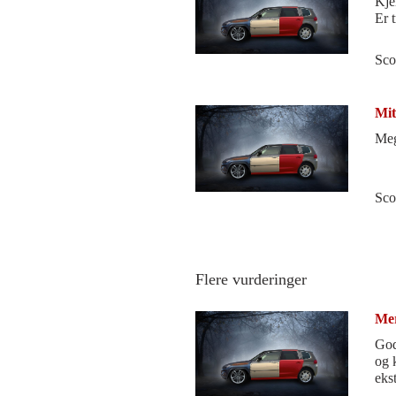
Kje
Er t
Sco
Mit
Meg
Sco
Flere vurderinger
Mer
God
og 
eks
dårl