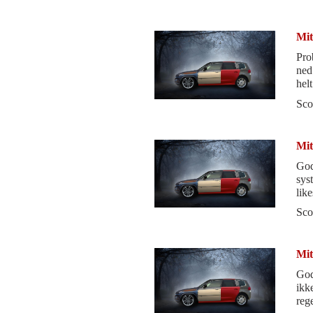
Mit
Pro
ned
helt
Sco
Mit
God
sys
likeså;
let
Sco
Mit
God 
ikk
reg