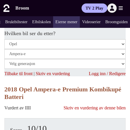
Broom
TV 2 Play
t
Bruktbiltester
Elbilskolen
Eierne mener
Videoserier
Broomguiden
Hvilken bil ser du etter?
Tilbake til front
|
Skriv en vurdering
Logg inn / Redigere
2018 Opel Ampera-e Premium Kombikupé
Batteri
Vurdert av IIII
Skriv en vurdering av denne bilen
10/10