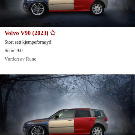
Volvo V90 (2023)
Stort sett kjempefornøyd
Score 9.0
Vurdert av Rune