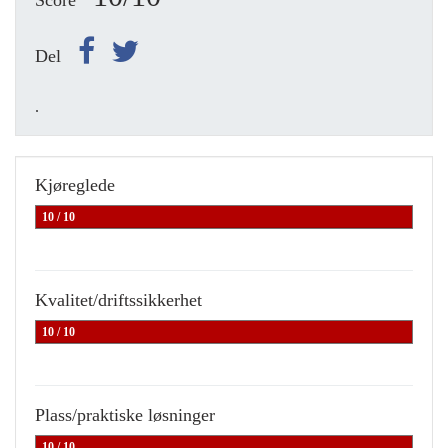
Score
Del
.
Kjøreglede
10 / 10
Kvalitet/driftssikkerhet
10 / 10
Plass/praktiske løsninger
10 / 10