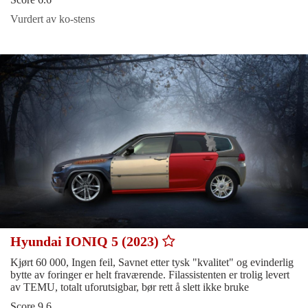
Vurdert av ko-stens
Hyundai IONIQ 5 (2023)
Kjørt 60 000, Ingen feil, Savnet etter tysk "kvalitet" og evinderlig
bytte av foringer er helt fraværende. Filassistenten er trolig levert
av TEMU, totalt uforutsigbar, bør rett å slett ikke bruke
Score 9.6