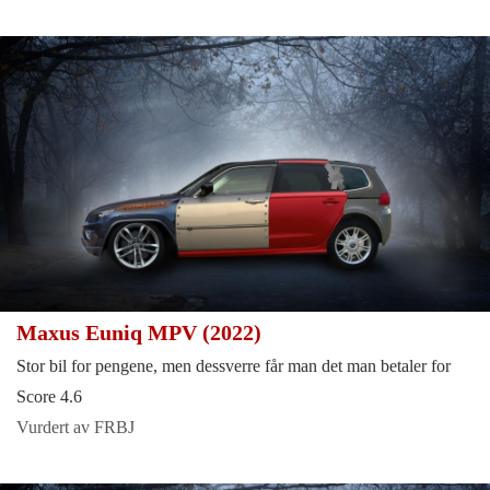
Maxus Euniq MPV (2022)
Stor bil for pengene, men dessverre får man det man betaler for
Score 4.6
Vurdert av FRBJ