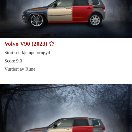
Volvo V90 (2023)
Stort sett kjempefornøyd
Score 9.0
Vurdert av Rune