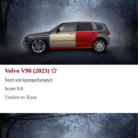
Volvo V90 (2023)
Stort sett kjempefornøyd
Score 9.0
Vurdert av Rune