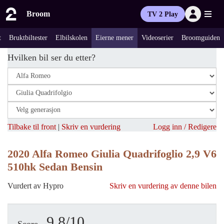
Broom
TV 2 Play
t
Bruktbiltester
Elbilskolen
Eierne mener
Videoserier
Broomguiden
Hvilken bil ser du etter?
Tilbake til front
|
Skriv en vurdering
Logg inn / Redigere
2020 Alfa Romeo Giulia Quadrifoglio 2,9 V6
510hk Sedan Bensin
Vurdert av Hypro
Skriv en vurdering av denne bilen
9.8/10