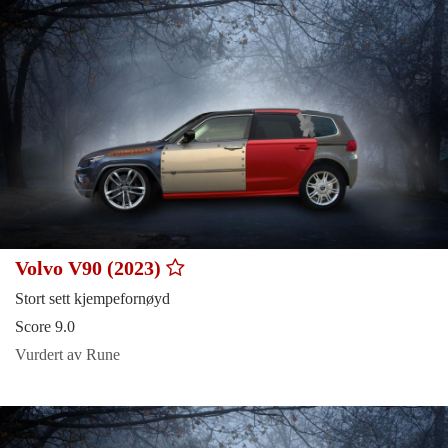
Volvo V90 (2023)
Stort sett kjempefornøyd
Score 9.0
Vurdert av Rune