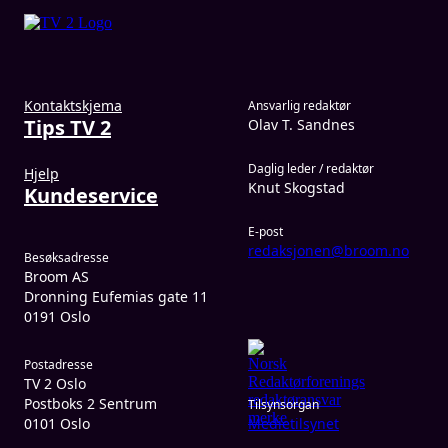
Kontaktskjema
Ansvarlig redaktør
Tips TV 2
Olav T. Sandnes
Daglig leder / redaktør
Hjelp
Knut Skogstad
Kundeservice
E-post
redaksjonen@broom.no
Besøksadresse
Broom AS
Dronning Eufemias gate 11
0191 Oslo
Postadresse
TV 2 Oslo
Postboks 2 Sentrum
Tilsynsorgan
0101 Oslo
Medietilsynet