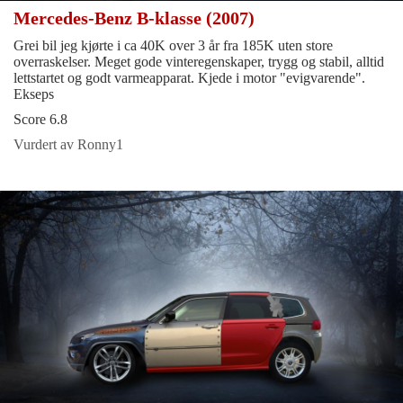
Mercedes-Benz B-klasse (2007)
Grei bil jeg kjørte i ca 40K over 3 år fra 185K uten store
overraskelser. Meget gode vinteregenskaper, trygg og stabil, alltid
lettstartet og godt varmeapparat. Kjede i motor "evigvarende".
Ekseps
Score 6.8
Vurdert av Ronny1