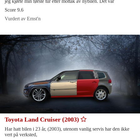
jeg kjørte min første tur etter mottak av nybilen. Det var
Score 9.6
Vurdert av Ernst'n
Toyota Land Cruiser (2003)
Har hatt bilen i 23 år, (2003), utenom vanlig servis har den ikke
vert på verksted,