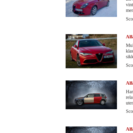
vin
men
top
Sco
Alf
Mul
kla
sik
vint
Sco
Alf
Har
rel
ute
Sco
Alf