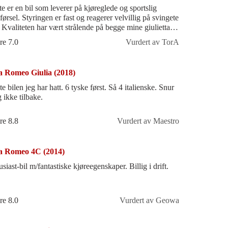
te er en bil som leverer på kjøreglede og sportslig
førsel. Styringen er fast og reagerer velvillig på svingete
iettaer
iste 12
re 7.0
Vurdert av TorA
a Romeo Giulia (2018)
e bilen jeg har hatt. 6 tyske først. Så 4 italienske. Snur
 ikke tilbake.
re 8.8
Vurdert av Maestro
a Romeo 4C (2014)
siast-bil m/fantastiske kjøreegenskaper. Billig i drift.
re 8.0
Vurdert av Geowa