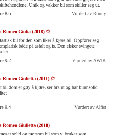
skiftehendlene. Unik og vakker bil som skiller seg ut.
re 8.6
Vurdert av Ronny
a Romeo Giulia (2018)
tastisk bil for den som liker å kjøre bil. Oppfører seg
emplarisk både på asfalt og is. Den elsker svingete
eier.
re 9.2
Vurdert av AWIK
a Romeo Giulietta (2011)
tt bil dom er gøy å kjøre, ser bra ut og har bunnsolid
itet
re 9.4
Vurdert av Alfist
a Romeo Giulietta (2018)
meget solid og morsom bil som vi bruker som