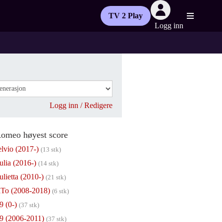
TV 2 Play
Logg inn
Logg inn / Redigere
Romeo høyest score
elvio (2017-)
(13 stk)
ulia (2016-)
(14 stk)
ulietta (2010-)
(21 stk)
To (2008-2018)
(6 stk)
9 (0-)
(37 stk)
9 (2006-2011)
(37 stk)