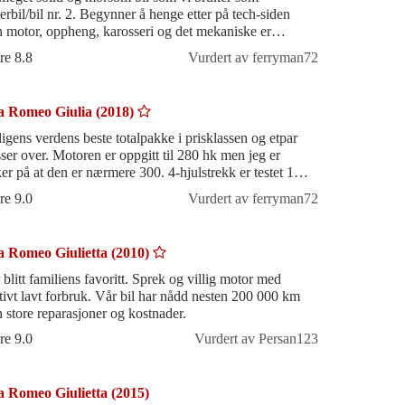
terbil/bil nr. 2. Begynner å henge etter på tech-siden
 motor, oppheng, karosseri og det mekaniske er
pklasse. God i trange bygater og på Aut
re 8.8
Vurdert av ferryman72
a Romeo Giulia (2018)
igens verdens beste totalpakke i prisklassen og etpar
sser over. Motoren er oppgitt til 280 hk men jeg er
ker på at den er nærmere 300. 4-hjulstrekk er testet 1
er og bestod isete veier
re 9.0
Vurdert av ferryman72
a Romeo Giulietta (2010)
 blitt familiens favoritt. Sprek og villig motor med
ativt lavt forbruk. Vår bil har nådd nesten 200 000 km
n store reparasjoner og kostnader.
re 9.0
Vurdert av Persan123
a Romeo Giulietta (2015)