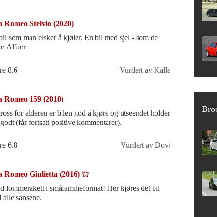
a Romeo Stelvio (2020)
bil som man elsker å kjøler. En bil med sjel - som de
te Alfaer
re 8.6
Vurdert av Kalle
a Romeo 159 (2010)
Bro
 tross for alderen er bilen god å kjøre og utseendet holder
 godt (får fortsatt positive kommentarer).
re 6.8
Vurdert av Dovi
a Romeo Giulietta (2016)
id lommerakett i småfamilieformat! Her kjøres det bil
 alle sansene.