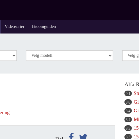
Videoserier
Broomguiden
Alfa 
St
9.1
Gi
8.8
Gi
8.4
ering
Mi
8.4
15
8.3
15
8.3
Del