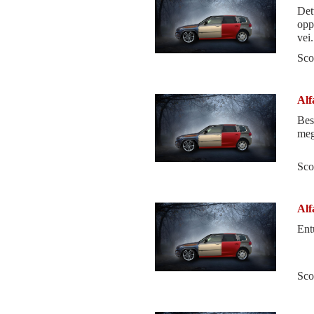
Det
opp
vei. Kvaliteten har vært strålende på begge mine giul
de s
Sco
Alf
Best
meg
Sco
Alf
Entu
Sco