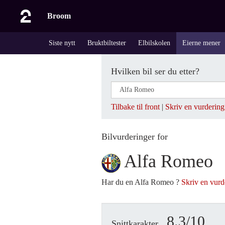
Broom
Siste nytt
Bruktbiltester
Elbilskolen
Eierne mener
Hvilken bil ser du etter?
Tilbake til front
|
Skriv en vurdering
Bilvurderinger for
Alfa Romeo
Har du en Alfa Romeo ?
Skriv en vurd
8.3/10
Snittkarakter