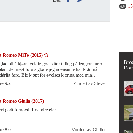
15
6.6
a Romeo MiTo (2015)
Bro
lad bil å kjøre, veldig god sitte stilling på lengere turer.
Rom
blant det mest forutsigbare jeg noensinne har kjørt når
 dårlig føre. Ble kjøpt for øvelses kjøring med min
ter, me
re 9.2
Vurdert av Steve
a Romeo Giulia (2017)
rt godt fornøyd. Er andre eier
re 8.0
Vurdert av Giulio