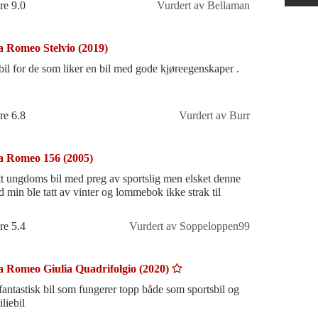
re 9.0
Vurdert av Bellaman
a Romeo Stelvio (2019)
En bil for de som liker en bil med gode kjøreegenskaper .
re 6.8
Vurdert av Burr
a Romeo 156 (2005)
tt ungdoms bil med preg av sportslig men elsket denne
d min ble tatt av vinter og lommebok ikke strak til
re 5.4
Vurdert av Soppeloppen99
a Romeo Giulia Quadrifolgio (2020)
fantastisk bil som fungerer topp både som sportsbil og
liebil