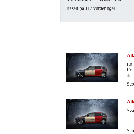
Basert på 117 vurderinger
Alf
En g
Er 
det
dat
Sco
Alf
Svæ
Sco