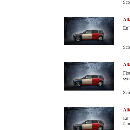
Sco
Alf
Sco
Alf
Flo
syn
Sco
Alf
En 
fami