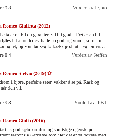
re 9.8
Vurdert av Hypro
a Romeo Giulietta (2012)
ietta er en bil du garantert vil bli glad i. Det er en bil
 føles litt annerledes, både på godt og vondt, som har
sonlighet, og som tar seg forbaska godt ut. Jeg har enda
 sluttet å
re 8.4
Vurdert av Steffen
a Romeo Stelvio (2019)
drøm å kjøre, perfekte seter, vakker å se på. Rask og
 når den vil.
re 9.8
Vurdert av JPBT
a Romeo Giulia (2016)
tastisk god kjørekomfort og sportslige egenskaper.
tremt responsiv Girkasse som gjør det enda gøyere med