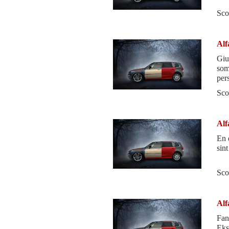
Sco
Alf
Giul
som
per
ikke
Sco
Alf
En 
sint
Sco
Alf
Fan
Eks