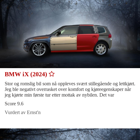
BMW iX (2024)
Stor og romslig bil som nå oppleves svært stillegående og lettkjørt.
Jeg ble negativt overrasket over komfort og kjøreegenskaper når
jeg kjørte min første tur etter mottak av nybilen. Det var
Score 9.6
Vurdert av Ernst'n