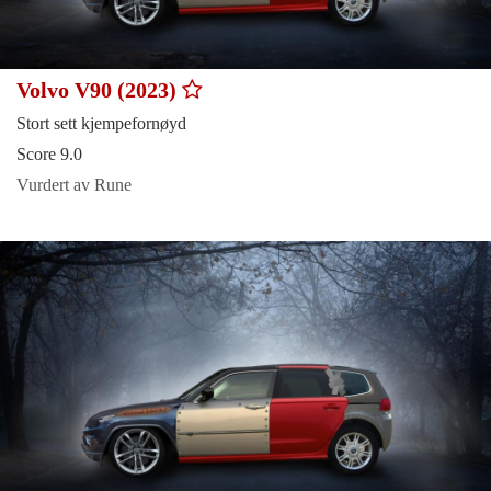
Volvo V90 (2023)
Stort sett kjempefornøyd
Score 9.0
Vurdert av Rune