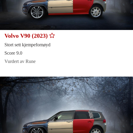
Volvo V90 (2023)
Stort sett kjempefornøyd
Score 9.0
Vurdert av Rune