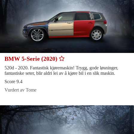
BMW 5-Serie (2020)
520d - 2020. Fantastisk kjøremaskin! Trygg, gode løsninger,
fantastiske seter, blir aldri lei av å kjøre bil i en slik maskin.
Score 9.4
Vurdert av Tome