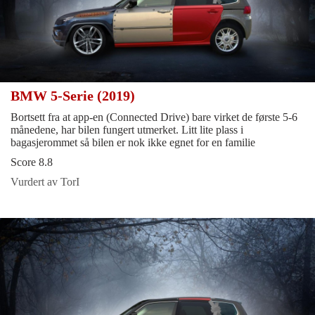
BMW 5-Serie (2019)
Bortsett fra at app-en (Connected Drive) bare virket de første 5-6
månedene, har bilen fungert utmerket. Litt lite plass i
bagasjerommet så bilen er nok ikke egnet for en familie
Score 8.8
Vurdert av TorI