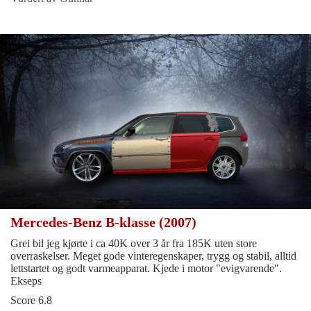
Mercedes-Benz B-klasse (2007)
Grei bil jeg kjørte i ca 40K over 3 år fra 185K uten store
overraskelser. Meget gode vinteregenskaper, trygg og stabil, alltid
lettstartet og godt varmeapparat. Kjede i motor "evigvarende".
Ekseps
Score 6.8