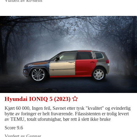
Vurdert av ko-stens
Hyundai IONIQ 5 (2023)
Kjørt 60 000, Ingen feil, Savnet etter tysk "kvalitet" og evinderlig
bytte av foringer er helt fraværende. Filassistenten er trolig levert
av TEMU, totalt uforutsigbar, bør rett å slett ikke bruke
Score 9.6
Vurdert av Gunnar