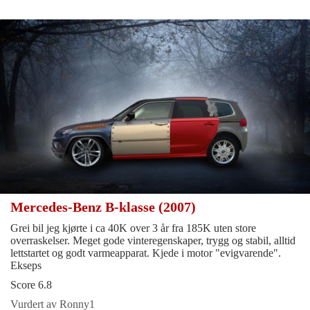
Mercedes-Benz B-klasse (2007)
Grei bil jeg kjørte i ca 40K over 3 år fra 185K uten store
overraskelser. Meget gode vinteregenskaper, trygg og stabil, alltid
lettstartet og godt varmeapparat. Kjede i motor "evigvarende".
Ekseps
Score 6.8
Vurdert av Ronny1