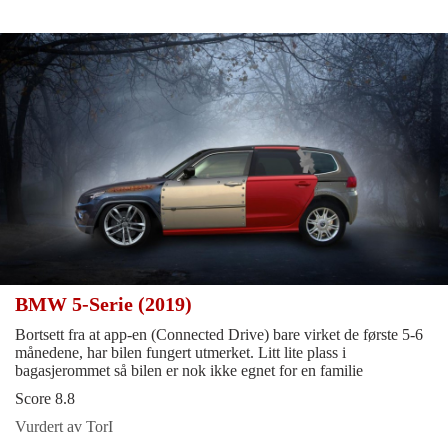
BMW 5-Serie (2019)
Bortsett fra at app-en (Connected Drive) bare virket de første 5-6
månedene, har bilen fungert utmerket. Litt lite plass i
bagasjerommet så bilen er nok ikke egnet for en familie
Score 8.8
Vurdert av TorI