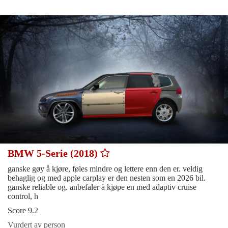
BMW 5-Serie (2018)
ganske gøy å kjøre, føles mindre og lettere enn den er. veldig
behaglig og med apple carplay er den nesten som en 2026 bil.
ganske reliable og. anbefaler å kjøpe en med adaptiv cruise
control, h
Score 9.2
Vurdert av person