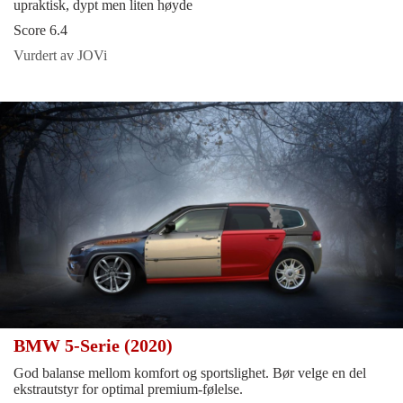
upraktisk, dypt men liten høyde
Score 6.4
Vurdert av JOVi
BMW 5-Serie (2020)
God balanse mellom komfort og sportslighet. Bør velge en del
ekstrautstyr for optimal premium-følelse.