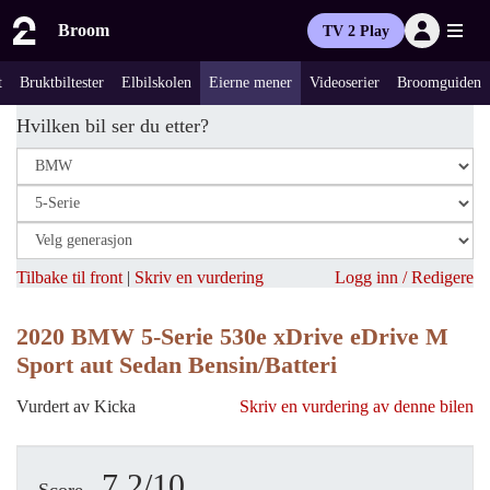
Broom
TV 2 Play
t
Bruktbiltester
Elbilskolen
Eierne mener
Videoserier
Broomguiden
Hvilken bil ser du etter?
Tilbake til front
|
Skriv en vurdering
Logg inn / Redigere
2020 BMW 5-Serie 530e xDrive eDrive M
Sport aut Sedan Bensin/Batteri
Vurdert av Kicka
Skriv en vurdering av denne bilen
7.2/10