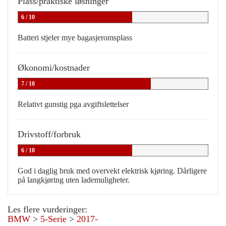
Plass/praktiske løsninger
6 / 10
Batteri stjeler mye bagasjeromsplass
Økonomi/kostnader
7 / 10
Relativt gunstig pga avgiftslettelser
Drivstoff/forbruk
6 / 10
God i daglig bruk med overvekt elektrisk kjøring. Dårligere
på langkjøring uten lademuligheter.
Les flere vurderinger:
BMW
>
5-Serie
>
2017-