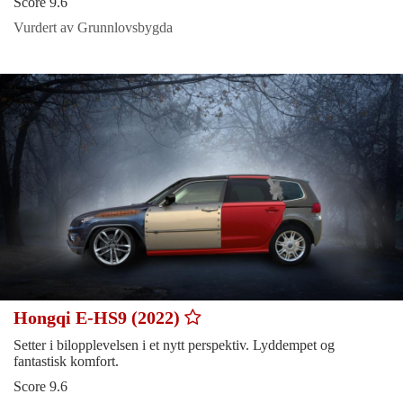
Score 9.6
Vurdert av Grunnlovsbygda
Hongqi E-HS9 (2022)
Setter i bilopplevelsen i et nytt perspektiv. Lyddempet og
fantastisk komfort.
Score 9.6