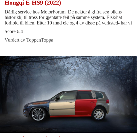
Hongqi E-HS9 (2022)
Dårlig service hos MotorForum. De nekter å gi fra seg bilens
historikk, til tross for gjentatte feil på samme system. Elsk/hat
forhold til bilen. Etter 10 mnd eie og 4 av disse på verksted- har vi
Score 6.4
Vurdert av ToppenToppa