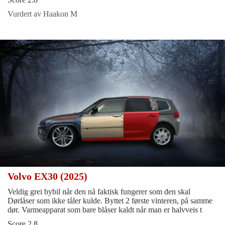
Vurdert av Haakon M
Volvo EX30 (2025)
Veldig grei bybil når den nå faktisk fungerer som den skal
Dørlåser som ikke tåler kulde. Byttet 2 første vinteren, på samme
dør. Varmeapparat som bare blåser kaldt når man er halvveis t
Score 2.8