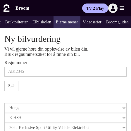
Broom
TV 2 Play
t
Bruktbiltester
Elbilskolen
Eierne mener
Videoserier
Broomguiden
Ny bilvurdering
Vi vil gjerne høre din opplevelse av bilen din.
Bruk regnummersøket for å finne din bil.
Regnummer
Søk