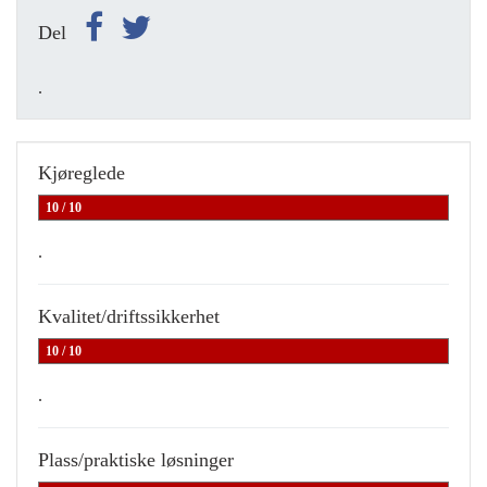
Del
.
Kjøreglede
10 / 10
.
Kvalitet/driftssikkerhet
10 / 10
.
Plass/praktiske løsninger