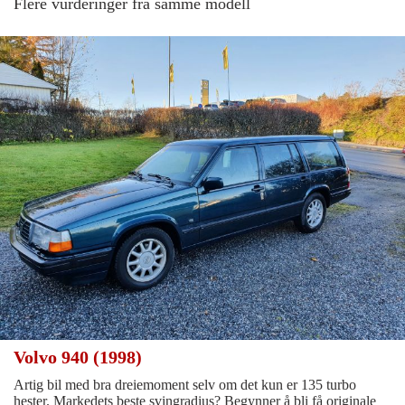
Flere vurderinger fra samme modell
Volvo 940 (1998)
Artig bil med bra dreiemoment selv om det kun er 135 turbo
hester. Markedets beste svingradius? Begynner å bli få originale