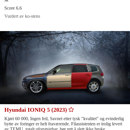
Score 6.6
Vurdert av ko-stens
Hyundai IONIQ 5 (2023)
Kjørt 60 000, Ingen feil, Savnet etter tysk "kvalitet" og evinderlig
bytte av foringer er helt fraværende. Filassistenten er trolig levert
av TEMU, totalt uforutsigbar, bør rett å slett ikke bruke