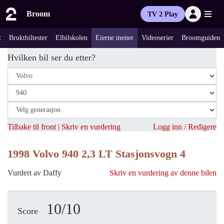
Broom
TV 2 Play
t
Bruktbiltester
Elbilskolen
Eierne mener
Videoserier
Broomguiden
Hvilken bil ser du etter?
Tilbake til front
|
Skriv en vurdering
Logg inn / Redigere
1998 Volvo 940 2,3 LT Stasjonsvogn 4
Vurdert av Daffy
Skriv en vurdering av denne bilen
10/10
Score