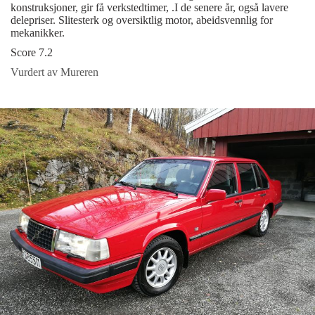
konstruksjoner, gir få verkstedtimer, .I de senere år, også lavere
delepriser. Slitesterk og oversiktlig motor, abeidsvennlig for
mekanikker.
Score 7.2
Vurdert av Mureren