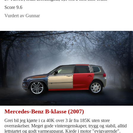
Score 9.6
Vurdert av Gunnar
Mercedes-Benz B-klasse (2007)
Grei bil jeg kjørte i ca 40K over 3 år fra 185K uten store
overraskelser. Meget gode vinteregenskaper, trygg og stabil, alltid
lettstartet og godt varmeapparat. Kjede i motor "evigvarende".