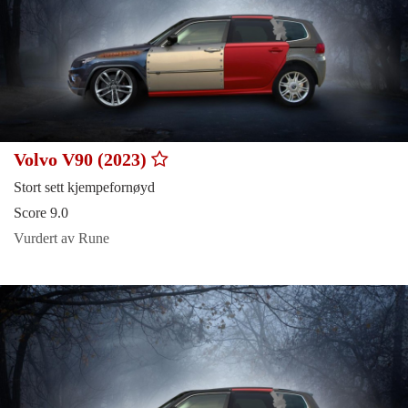
Volvo V90 (2023)
Stort sett kjempefornøyd
Score 9.0
Vurdert av Rune