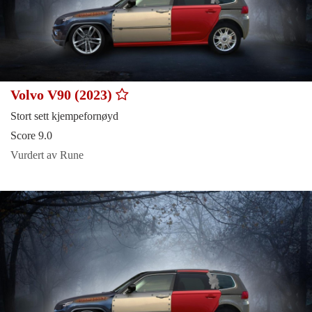
Volvo V90 (2023)
Stort sett kjempefornøyd
Score 9.0
Vurdert av Rune