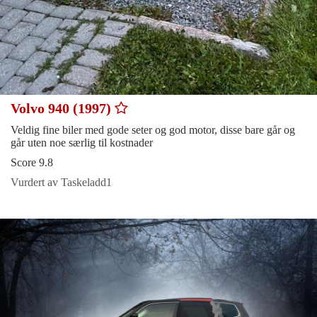
Volvo 940 (1997)
Veldig fine biler med gode seter og god motor, disse bare går og
går uten noe særlig til kostnader
Score 9.8
Vurdert av Taskeladd1