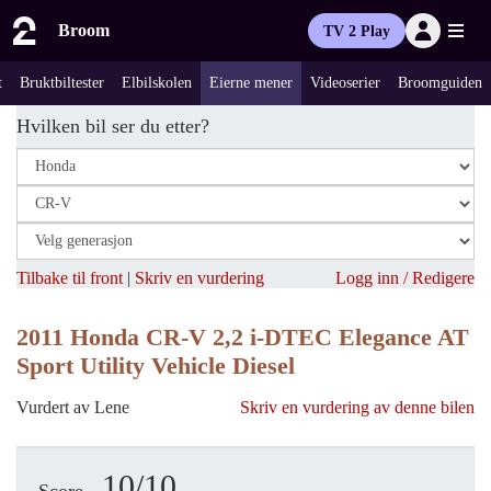
Broom
TV 2 Play
t
Bruktbiltester
Elbilskolen
Eierne mener
Videoserier
Broomguiden
Hvilken bil ser du etter?
Tilbake til front
|
Skriv en vurdering
Logg inn / Redigere
2011 Honda CR-V 2,2 i-DTEC Elegance AT
Sport Utility Vehicle Diesel
Vurdert av Lene
Skriv en vurdering av denne bilen
10/10