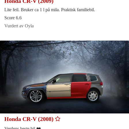
Honda CR-V (2009)
Lite feil. Bruker ca 1 l på mila. Praktisk familiebil.
Score 6.6
Vurdert av Oyla
Honda CR-V (2008)
Verdens beste bil ❤️