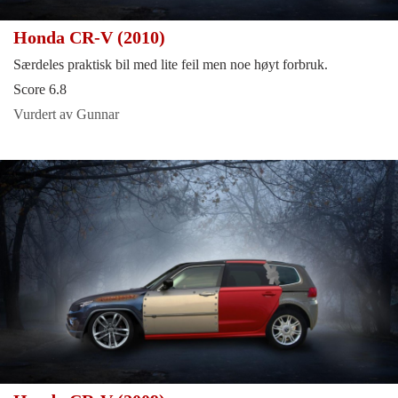
Honda CR-V (2010)
Særdeles praktisk bil med lite feil men noe høyt forbruk.
Score 6.8
Vurdert av Gunnar