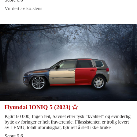
Vurdert av ko-stens
Hyundai IONIQ 5 (2023)
Kjørt 60 000, Ingen feil, Savnet etter tysk "kvalitet" og evinderlig
bytte av foringer er helt fraværende. Filassistenten er trolig levert
av TEMU, totalt uforutsigbar, bør rett å slett ikke bruke
Score 9.6