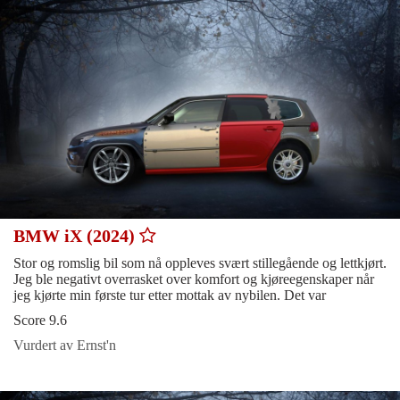
BMW iX (2024)
Stor og romslig bil som nå oppleves svært stillegående og lettkjørt.
Jeg ble negativt overrasket over komfort og kjøreegenskaper når
jeg kjørte min første tur etter mottak av nybilen. Det var
Score 9.6
Vurdert av Ernst'n