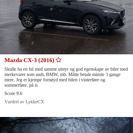
Mazda CX-3 (2016)
Skulle ha en bil med samme utstyr og god egenskape av biler med
merkevarer som audi, BMW, mb. Måtte betale minste 3 gange
mere. Jeg er kjempe fornøyd med bilen i vinterføre og
sommerføre, på is
Score 9.6
Vurdert av LykkeCX