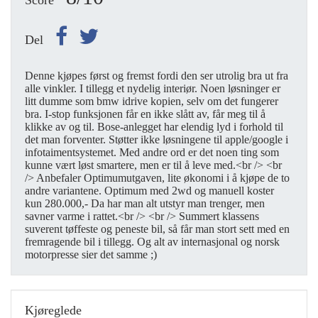
Score
Del
Denne kjøpes først og fremst fordi den ser utrolig bra ut fra
alle vinkler. I tillegg et nydelig interiør. Noen løsninger er
litt dumme som bmw idrive kopien, selv om det fungerer
bra. I-stop funksjonen får en ikke slått av, får meg til å
klikke av og til. Bose-anlegget har elendig lyd i forhold til
det man forventer. Støtter ikke løsningene til apple/google i
infotaimentsystemet. Med andre ord er det noen ting som
kunne vært løst smartere, men er til å leve med.<br /> <br
/> Anbefaler Optimumutgaven, lite økonomi i å kjøpe de to
andre variantene. Optimum med 2wd og manuell koster
kun 280.000,- Da har man alt utstyr man trenger, men
savner varme i rattet.<br /> <br /> Summert klassens
suverent tøffeste og peneste bil, så får man stort sett med en
fremragende bil i tillegg. Og alt av internasjonal og norsk
motorpresse sier det samme ;)
Kjøreglede