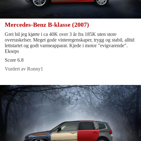
Mercedes-Benz B-klasse (2007)
Grei bil jeg kjørte i ca 40K over 3 år fra 185K uten store
overraskelser. Meget gode vinteregenskaper, trygg og stabil, alltid
lettstartet og godt varmeapparat. Kjede i motor "evigvarende".
Ekseps
Score 6.8
Vurdert av Ronny1