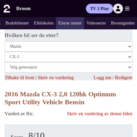
Broom
TV 2 Play
t
Bruktbiltester
Elbilskolen
Eierne mener
Videoserier
Broomguiden
Hvilken bil ser du etter?
Tilbake til front
|
Skriv en vurdering
Logg inn / Redigere
2016 Mazda CX-3 2,0 120hk Optimum
Sport Utility Vehicle Bensin
Vurdert av Ric.
Skriv en vurdering av denne bilen
8/10