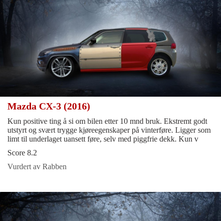
Mazda CX-3 (2016)
Kun positive ting å si om bilen etter 10 mnd bruk. Ekstremt godt
utstyrt og svært trygge kjøreegenskaper på vinterføre. Ligger som
limt til underlaget uansett føre, selv med piggfrie dekk. Kun v
Score 8.2
Vurdert av Rabben