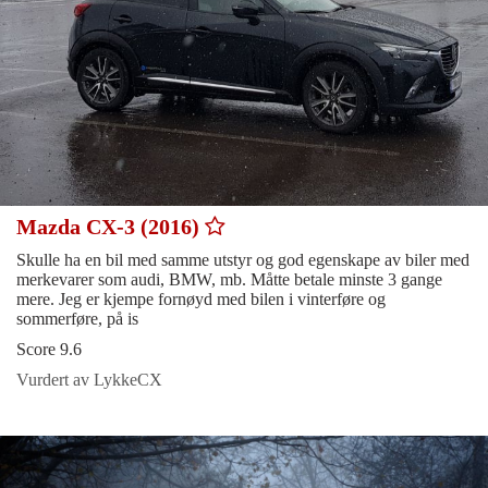
Mazda CX-3 (2016)
Skulle ha en bil med samme utstyr og god egenskape av biler med
merkevarer som audi, BMW, mb. Måtte betale minste 3 gange
mere. Jeg er kjempe fornøyd med bilen i vinterføre og
sommerføre, på is
Score 9.6
Vurdert av LykkeCX