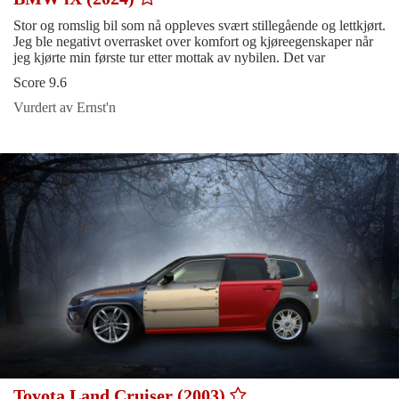
Stor og romslig bil som nå oppleves svært stillegående og lettkjørt.
Jeg ble negativt overrasket over komfort og kjøreegenskaper når
jeg kjørte min første tur etter mottak av nybilen. Det var
Score 9.6
Vurdert av Ernst'n
Toyota Land Cruiser (2003)