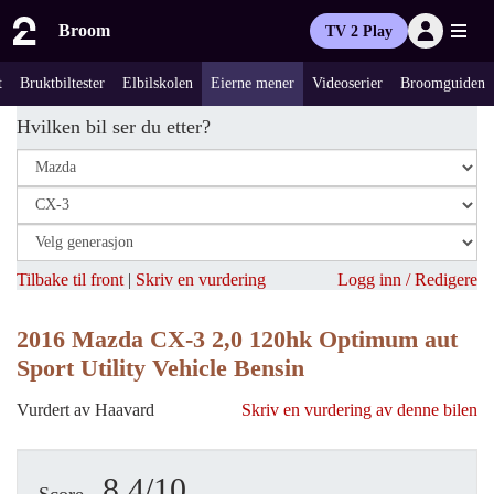
Broom
TV 2 Play
t
Bruktbiltester
Elbilskolen
Eierne mener
Videoserier
Broomguiden
Hvilken bil ser du etter?
Tilbake til front
|
Skriv en vurdering
Logg inn / Redigere
2016 Mazda CX-3 2,0 120hk Optimum aut
Sport Utility Vehicle Bensin
Vurdert av Haavard
Skriv en vurdering av denne bilen
8.4/10