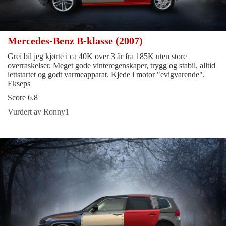
Mercedes-Benz B-klasse (2007)
Grei bil jeg kjørte i ca 40K over 3 år fra 185K uten store
overraskelser. Meget gode vinteregenskaper, trygg og stabil, alltid
lettstartet og godt varmeapparat. Kjede i motor "evigvarende".
Ekseps
Score 6.8
Vurdert av Ronny1