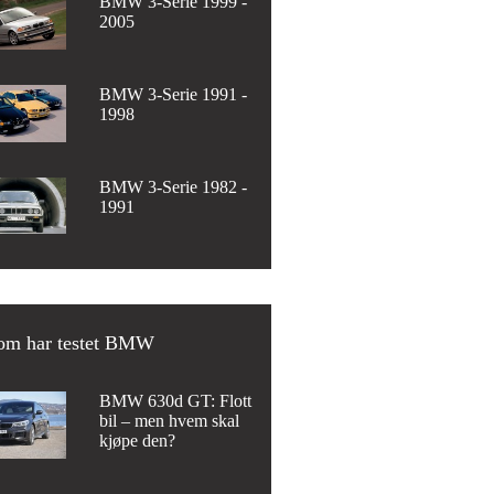
BMW 3-Serie 1999 -
2005
BMW 3-Serie 1991 -
1998
BMW 3-Serie 1982 -
1991
om har testet BMW
BMW 630d GT: Flott
bil – men hvem skal
kjøpe den?