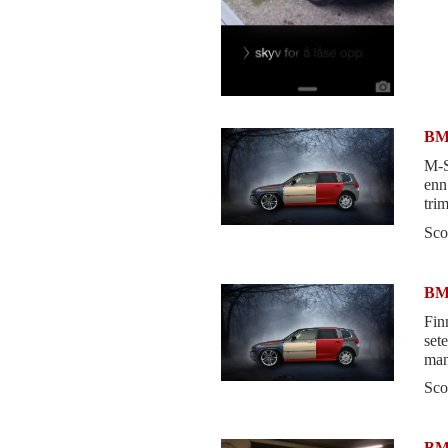
BMW
M-S
enn
tri
ele
Sco
BMW
Fin
set
man
som
Sco
BMW