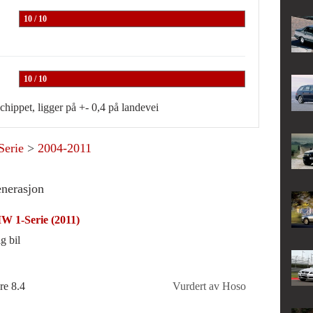
10 / 10
10 / 10
chippet, ligger på +- 0,4 på landevei
Serie
>
2004-2011
enerasjon
 1-Serie (2011)
g bil
re 8.4
Vurdert av Hoso