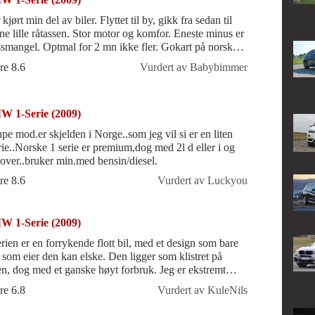
kjørt min del av biler. Flyttet til by, gikk fra sedan til
ne lille råtassen. Stor motor og komfor. Eneste minus er
ssmangel. Optmal for 2 mn ikke fler. Gokart på norsk
. Ca 1.5t, 177h
re 8.6
Vurdert av Babybimmer
 1-Serie (2009)
pe mod.er skjelden i Norge..som jeg vil si er en liten
rie..Norske 1 serie er premium,dog med 2l d eller i og
over..bruker min.med bensin/diesel.
re 8.6
Vurdert av Luckyou
 1-Serie (2009)
erien er en forrykende flott bil, med et design som bare
 som eier den kan elske. Den ligger som klistret på
en, dog med et ganske høyt forbruk. Jeg er ekstremt
nøyd med min BMW og nest
re 6.8
Vurdert av KuleNils