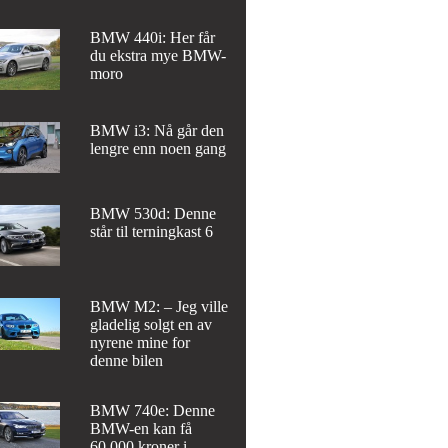
BMW 440i: Her får
du ekstra mye BMW-
moro
BMW i3: Nå går den
lengre enn noen gang
BMW 530d: Denne
står til terningkast 6
BMW M2: – Jeg ville
gladelig solgt en av
nyrene mine for
denne bilen
BMW 740e: Denne
BMW-en kan få
60.000 kroner i