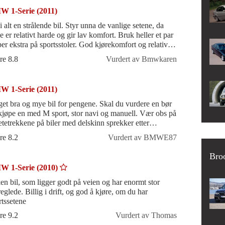
 1-Serie (2011)
i alt en strålende bil. Styr unna de vanlige setene, da
e er relativt harde og gir lav komfort. Bruk heller et par
per ekstra på sportsstoler. God kjørekomfort og relativt
tssikker,
re 8.8
Vurdert av Bmwkaren
 1-Serie (2011)
bra og mye bil for pengene. Skal du vurdere en bør
kjøpe en med M sport, stor navi og manuell. Vær obs på
setetrekkene på biler med delskinn sprekker etter
000km, så det er en f
re 8.2
Vurdert av BMWE87
Bro
 1-Serie (2010)
en bil, som ligger godt på veien og har enormt stor
eglede. Billig i drift, og god å kjøre, om du har
rtssetene
re 9.2
Vurdert av Thomas