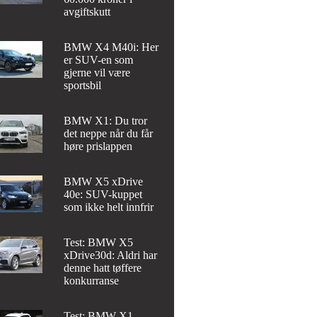
avgiftskutt
BMW X4 M40i: Her
er SUV-en som
gjerne vil være
sportsbil
BMW X1: Du tror
det neppe når du får
høre prislappen
BMW X5 xDrive
40e: SUV-kuppet
som ikke helt innfrir
Test: BMW X5
xDrive30d: Aldri har
denne hatt tøffere
konkurranse
Test: BMW X1