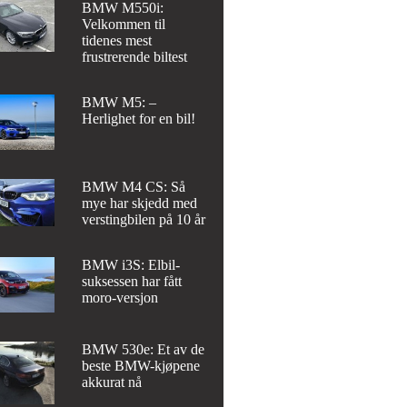
BMW M550i:
Velkommen til
tidenes mest
frustrerende biltest
BMW M5: –
Herlighet for en bil!
BMW M4 CS: Så
mye har skjedd med
verstingbilen på 10 år
BMW i3S: Elbil-
suksessen har fått
moro-versjon
BMW 530e: Et av de
beste BMW-kjøpene
akkurat nå