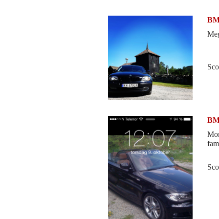
BMW
Meg
Sco
BMW
Mor
fam
Sco