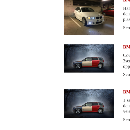
Har 
den
pla
vei
Sco
BMW
Cou
3se
opp
Sco
BMW
1-s
den
vei
for
Sco