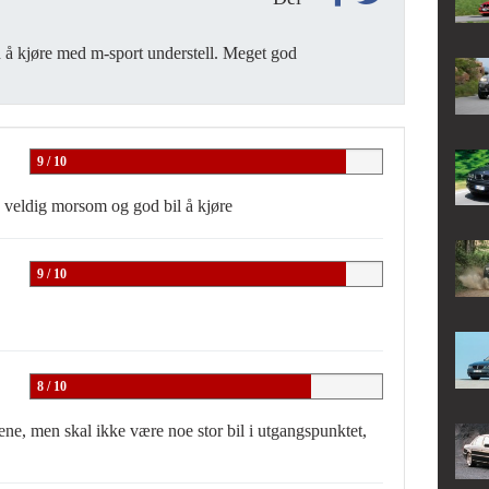
od å kjøre med m-sport understell. Meget god
9 / 10
 veldig morsom og god bil å kjøre
9 / 10
8 / 10
ene, men skal ikke være noe stor bil i utgangspunktet,