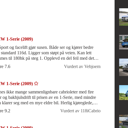
 1-Serie (2009)
port og facelift gjør susen. Både ser og kjører bedre
 standard 116d. Ligger som støpt på veien. Kan lett
mmes til 180hk på steg 1. Opplevd en del feil med det
ktriske på bilen, men
re 7.6
Vurdert av Vebjoern
 1-Serie (2009)
nes ikke mange sammenlignbare cabrioleter med fire
er og bakhjulsdrift til prisen av en 1-Serie, med mindre
 klarer seg med en mye eldre bil. Herlig kjøreglede,
mer som vinter (så lenge
re 9.2
Vurdert av 118iCabrio
 1-Serie (2009)