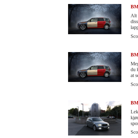
BMW
Alt 
diss
lap
drif
Sco
BMW
Meget 
du 
at 
30.
Sco
BMW
Lek
kjør
spo
Sco