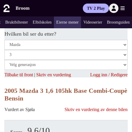
Broom
TV 2 Play
t
Bruktbiltester
Elbilskolen
Eierne mener
Videoserier
Broomguiden
Hvilken bil ser du etter?
Tilbake til front
|
Skriv en vurdering
Logg inn / Redigere
2005 Mazda 3 1,6 105hk Base Combi-Coupè
Bensin
Vurdert av Sjøla
Skriv en vurdering av denne bilen
9.6/10