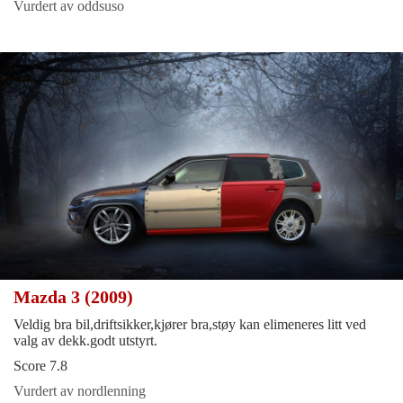
Vurdert av oddsuso
Mazda 3 (2009)
Veldig bra bil,driftsikker,kjører bra,støy kan elimeneres litt ved
valg av dekk.godt utstyrt.
Score 7.8
Vurdert av nordlenning