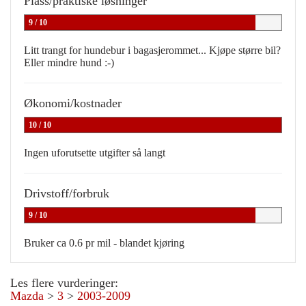
Plass/praktiske løsninger
9 / 10
Litt trangt for hundebur i bagasjerommet... Kjøpe større bil?
Eller mindre hund :-)
Økonomi/kostnader
10 / 10
Ingen uforutsette utgifter så langt
Drivstoff/forbruk
9 / 10
Bruker ca 0.6 pr mil - blandet kjøring
Les flere vurderinger:
Mazda
>
3
>
2003-2009