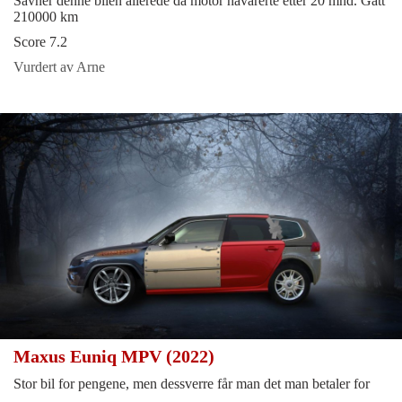
Savner denne bilen allerede da motor havarerte etter 20 mnd. Gått
210000 km
Score 7.2
Vurdert av Arne
Maxus Euniq MPV (2022)
Stor bil for pengene, men dessverre får man det man betaler for