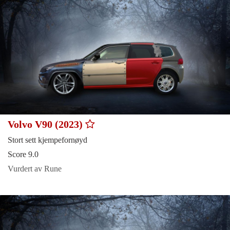
Volvo V90 (2023)
Stort sett kjempefornøyd
Score 9.0
Vurdert av Rune