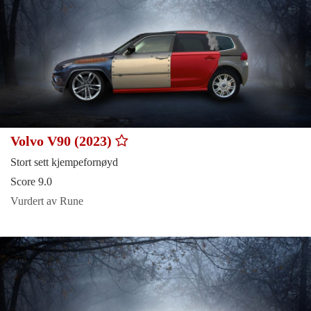
Volvo V90 (2023)
Stort sett kjempefornøyd
Score 9.0
Vurdert av Rune