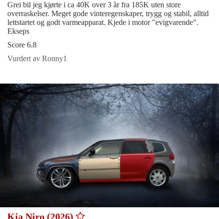
Grei bil jeg kjørte i ca 40K over 3 år fra 185K uten store
overraskelser. Meget gode vinteregenskaper, trygg og stabil, alltid
lettstartet og godt varmeapparat. Kjede i motor "evigvarende".
Ekseps
Score 6.8
Vurdert av Ronny1
Kia Niro (2026)