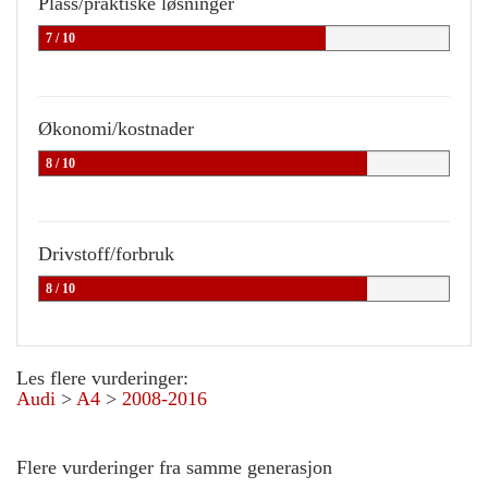
Plass/praktiske løsninger
7 / 10
Økonomi/kostnader
8 / 10
Drivstoff/forbruk
8 / 10
Les flere vurderinger:
Audi
>
A4
>
2008-2016
Flere vurderinger fra samme generasjon