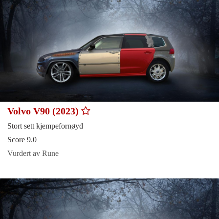
Volvo V90 (2023)
Stort sett kjempefornøyd
Score 9.0
Vurdert av Rune