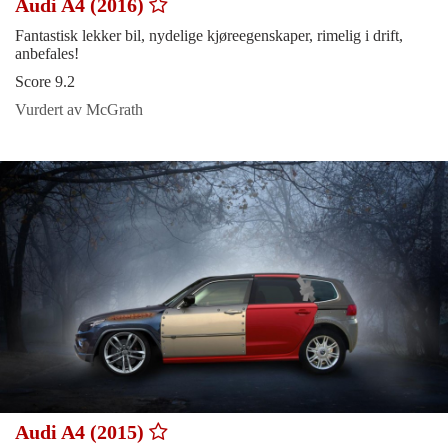
Audi A4 (2016)
Fantastisk lekker bil, nydelige kjøreegenskaper, rimelig i drift,
anbefales!
Score 9.2
Vurdert av McGrath
Audi A4 (2015)