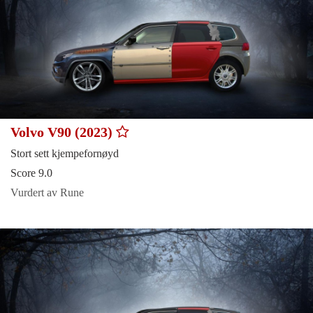
Volvo V90 (2023)
Stort sett kjempefornøyd
Score 9.0
Vurdert av Rune