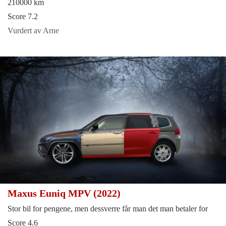
210000 km
Score 7.2
Vurdert av Arne
Maxus Euniq MPV (2022)
Stor bil for pengene, men dessverre får man det man betaler for
Score 4.6