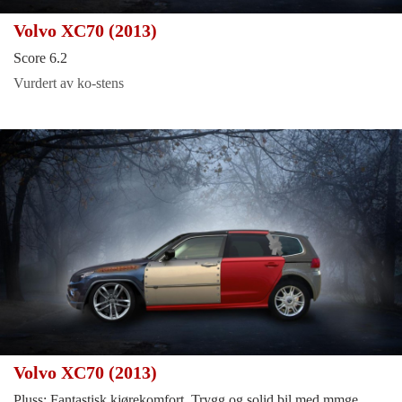
Volvo XC70 (2013)
Score 6.2
Vurdert av ko-stens
Volvo XC70 (2013)
Pluss: Fantastisk kjørekomfort. Trygg og solid bil med mmge