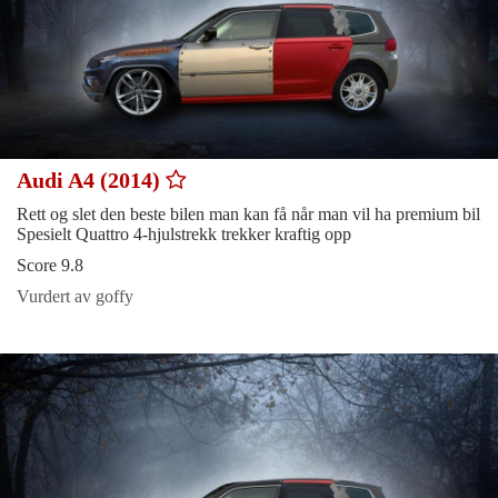
Audi A4 (2014)
Rett og slet den beste bilen man kan få når man vil ha premium bil
Spesielt Quattro 4-hjulstrekk trekker kraftig opp
Score 9.8
Vurdert av goffy