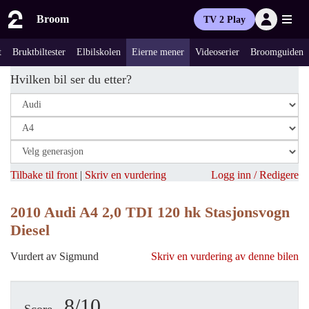
Broom
TV 2 Play
t
Bruktbiltester
Elbilskolen
Eierne mener
Videoserier
Broomguiden
Hvilken bil ser du etter?
Tilbake til front
|
Skriv en vurdering
Logg inn / Redigere
2010 Audi A4 2,0 TDI 120 hk Stasjonsvogn
Diesel
Vurdert av Sigmund
Skriv en vurdering av denne bilen
8/10