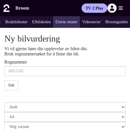
Broom
TV 2 Play
t
Bruktbiltester
Elbilskolen
Eierne mener
Videoserier
Broomguiden
Ny bilvurdering
Vi vil gjerne høre din opplevelse av bilen din.
Bruk regnummersøket for å finne din bil.
Regnummer
Søk