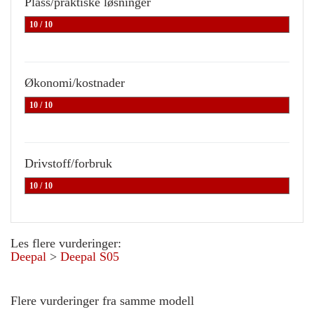
Plass/praktiske løsninger
10 / 10
Økonomi/kostnader
10 / 10
Drivstoff/forbruk
10 / 10
Les flere vurderinger:
Deepal
>
Deepal S05
Flere vurderinger fra samme modell