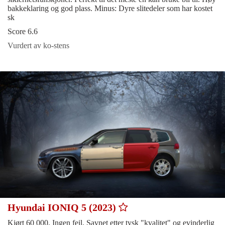
bakkeklaring og god plass. Minus: Dyre slitedeler som har kostet
sk
Score 6.6
Vurdert av ko-stens
Hyundai IONIQ 5 (2023)
Kjørt 60 000, Ingen feil, Savnet etter tysk "kvalitet" og evinderlig