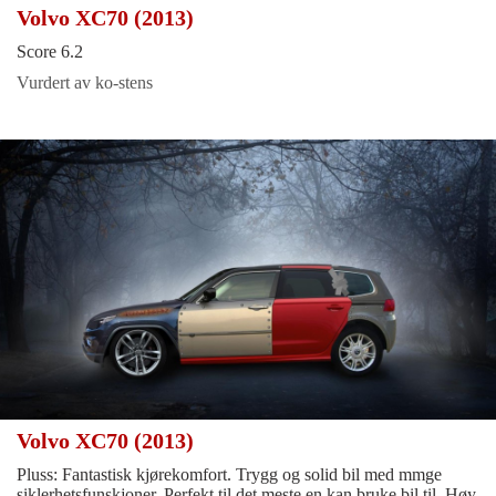
Volvo XC70 (2013)
Score 6.2
Vurdert av ko-stens
Volvo XC70 (2013)
Pluss: Fantastisk kjørekomfort. Trygg og solid bil med mmge
siklerhetsfunskjoner. Perfekt til det meste en kan bruke bil til. Høy