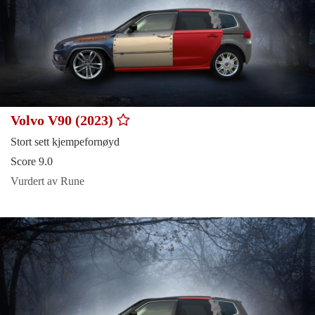
Volvo V90 (2023)
Stort sett kjempefornøyd
Score 9.0
Vurdert av Rune