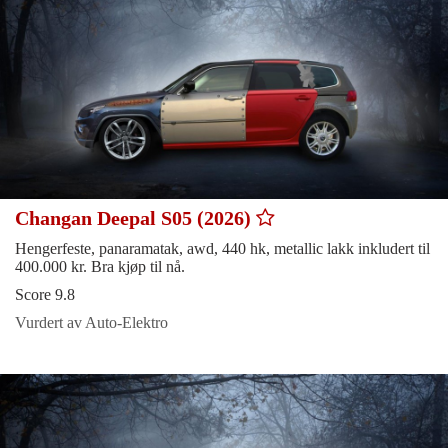
Changan Deepal S05 (2026)
Hengerfeste, panaramatak, awd, 440 hk, metallic lakk inkludert til
400.000 kr. Bra kjøp til nå.
Score 9.8
Vurdert av Auto-Elektro