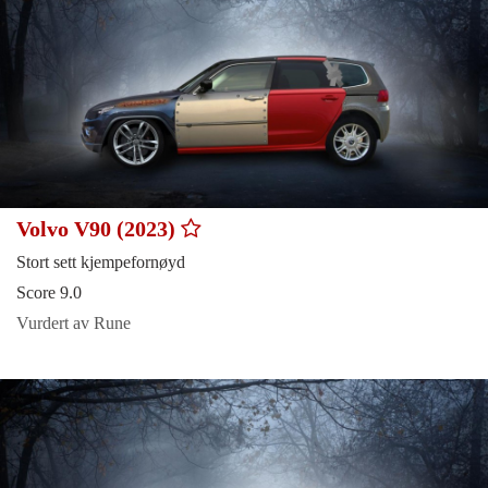
Volvo V90 (2023)
Stort sett kjempefornøyd
Score 9.0
Vurdert av Rune