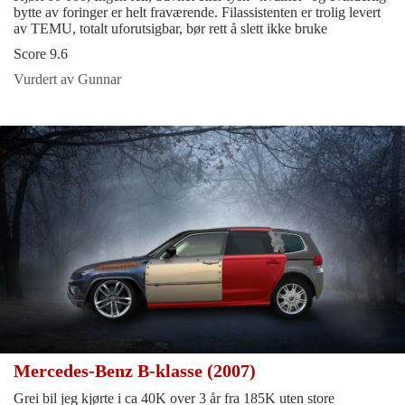
bytte av foringer er helt fraværende. Filassistenten er trolig levert
av TEMU, totalt uforutsigbar, bør rett å slett ikke bruke
Score 9.6
Vurdert av Gunnar
Mercedes-Benz B-klasse (2007)
Grei bil jeg kjørte i ca 40K over 3 år fra 185K uten store