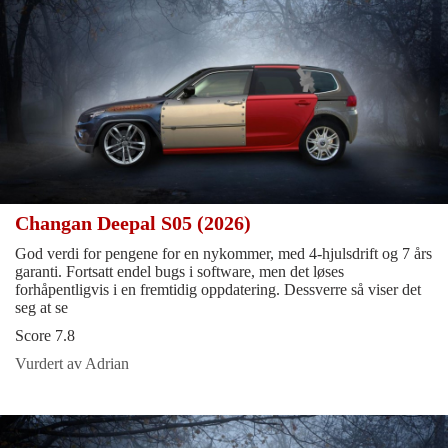
Changan Deepal S05 (2026)
God verdi for pengene for en nykommer, med 4-hjulsdrift og 7 års
garanti. Fortsatt endel bugs i software, men det løses
forhåpentligvis i en fremtidig oppdatering. Dessverre så viser det
seg at se
Score 7.8
Vurdert av Adrian