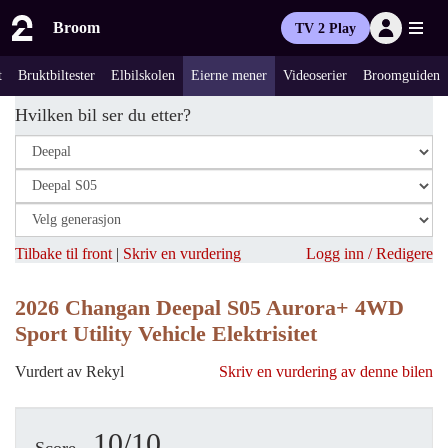
Broom
TV 2 Play
t
Bruktbiltester
Elbilskolen
Eierne mener
Videoserier
Broomguiden
Hvilken bil ser du etter?
Tilbake til front
|
Skriv en vurdering
Logg inn / Redigere
2026 Changan Deepal S05 Aurora+ 4WD
Sport Utility Vehicle Elektrisitet
Vurdert av Rekyl
Skriv en vurdering av denne bilen
10/10