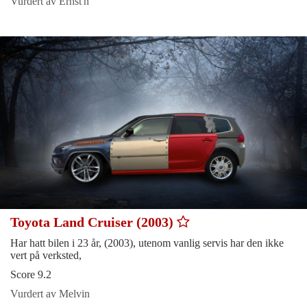
Vurdert av Ernst'n
Toyota Land Cruiser (2003)
Har hatt bilen i 23 år, (2003), utenom vanlig servis har den ikke
vert på verksted,
Score 9.2
Vurdert av Melvin