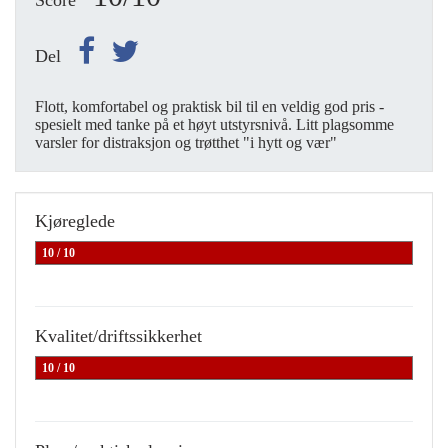
Score
Del
Flott, komfortabel og praktisk bil til en veldig god pris -
spesielt med tanke på et høyt utstyrsnivå. Litt plagsomme
varsler for distraksjon og trøtthet "i hytt og vær"
Kjøreglede
10 / 10
Kvalitet/driftssikkerhet
10 / 10