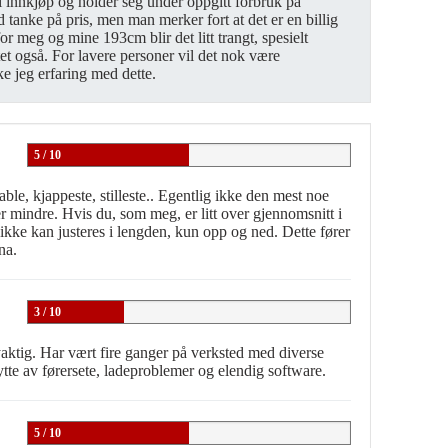
ig i innkjøp og holder seg under oppgitt forbruk på
d tanke på pris, men man merker fort at det er en billig
r meg og mine 193cm blir det litt trangt, spesielt
t også. For lavere personer vil det nok være
e jeg erfaring med dette.
5 / 10
le, kjappeste, stilleste.. Egentlig ikke den mest noe
er mindre. Hvis du, som meg, er litt over gjennomsnitt i
ikke kan justeres i lengden, kun opp og ned. Dette fører
nna.
3 / 10
aktig. Har vært fire ganger på verksted med diverse
 bytte av førersete, ladeproblemer og elendig software.
5 / 10