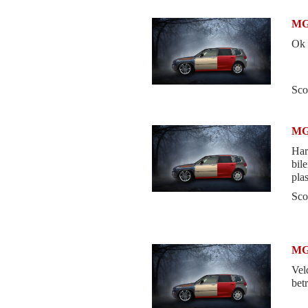
MG
Ok 
Sco
MG
Har
bil
pla
Sco
MG
Vel
betr