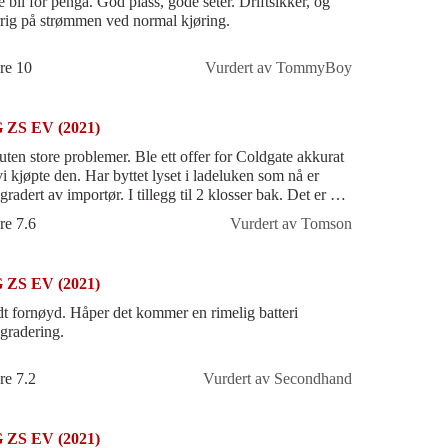
 bil for penga. God plass, gode seter. Driftsikker, og
rrig på strømmen ved normal kjøring.
re 10
Vurdert av TommyBoy
 ZS EV (2021)
 uten store problemer. Ble ett offer for Coldgate akkurat
vi kjøpte den. Har byttet lyset i ladeluken som nå er
radert av importør. I tillegg til 2 klosser bak. Det er alt.
 gjenværen
re 7.6
Vurdert av Tomson
 ZS EV (2021)
t fornøyd. Håper det kommer en rimelig batteri
gradering.
re 7.2
Vurdert av Secondhand
 ZS EV (2021)