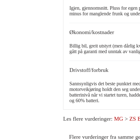
Igjen, gjennomsnitt. Pluss for egen 
minus for manglende frunk og under
Økonomi/kostnader
Billig bil, greit utstyrt (men dårlig 
gått på garanti med unntak av vanlig
Drivstoff/forbruk
Sannsynligvis det beste punktet med
motorveikjøring holdt den seg unde
batterinivå når vi startet turen, had
og 60% batteri.
Les flere vurderinger:
MG
>
ZS 
Flere vurderinger fra samme g