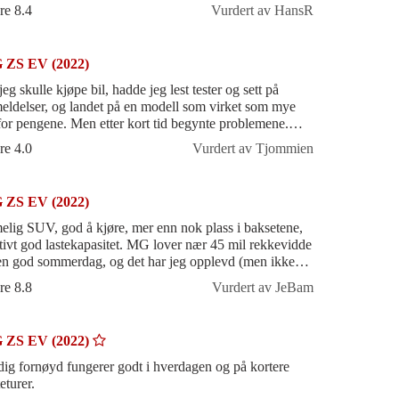
re 8.4
Vurdert av HansR
 ZS EV (2022)
eg skulle kjøpe bil, hadde jeg lest tester og sett på
eldelser, og landet på en modell som virket som mye
 for pengene. Men etter kort tid begynte problemene.
t var det en feiljuster
re 4.0
Vurdert av Tjommien
 ZS EV (2022)
elig SUV, god å kjøre, mer enn nok plass i baksetene,
ativt god lastekapasitet. MG lover nær 45 mil rekkevidde
en god sommerdag, og det har jeg opplevd (men ikke
s det er mye motorvei)
re 8.8
Vurdert av JeBam
 ZS EV (2022)
dig fornøyd fungerer godt i hverdagen og på kortere
eturer.