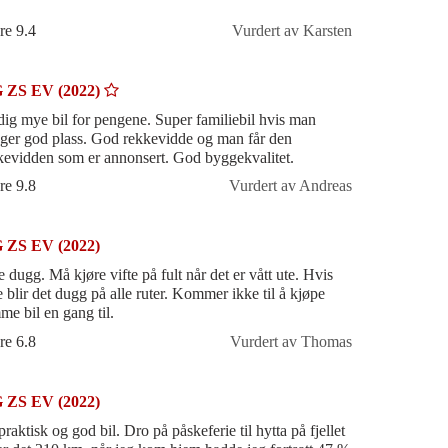
re 9.4
Vurdert av Karsten
 ZS EV (2022)
dig mye bil for pengene. Super familiebil hvis man
nger god plass. God rekkevidde og man får den
kevidden som er annonsert. God byggekvalitet.
re 9.8
Vurdert av Andreas
 ZS EV (2022)
 dugg. Må kjøre vifte på fult når det er vått ute. Hvis
e blir det dugg på alle ruter. Kommer ikke til å kjøpe
me bil en gang til.
re 6.8
Vurdert av Thomas
 ZS EV (2022)
raktisk og god bil. Dro på påskeferie til hytta på fjellet