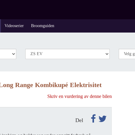
Videoserier
Broomguiden
ong Range Kombikupé Elektrisitet
Skriv en vurdering av denne bilen
Del