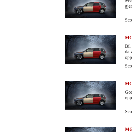
Mye
gje
Sco
MG
Bil
da 
oppg
96%
Sco
MG
God
opp
Sco
MG