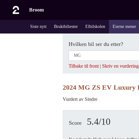
Broom
Siste nytt
Bruktbiltester
Elbilskolen
Eierne mener
Hvilken bil ser du etter?
Tilbake til front
|
Skriv en vurdering
2024 MG ZS EV Luxury L
Vurdert av Sindre
5.4/10
Score