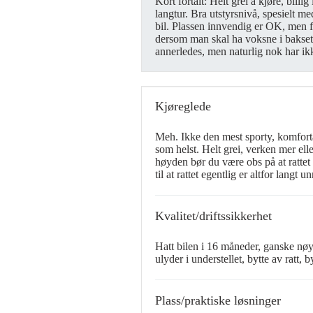
Kort fortalt: Helt grei å kjøre, bill
langtur. Bra utstyrsnivå, spesielt me
bil. Plassen innvendig er OK, men fo
dersom man skal ha voksne i baksete
annerledes, men naturlig nok har ikk
Kjøreglede
Meh. Ikke den mest sporty, komfortab
som helst. Helt grei, verken mer ell
høyden bør du være obs på at rattet 
til at rattet egentlig er altfor langt u
Kvalitet/driftssikkerhet
Hatt bilen i 16 måneder, ganske nøy
ulyder i understellet, bytte av ratt,
Plass/praktiske løsninger