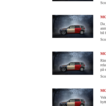
Sco
MG
Da j
anm
bil
Førs
Sco
MG
Rim
rel
på 
hvi
Sco
MG
Vel
hytt