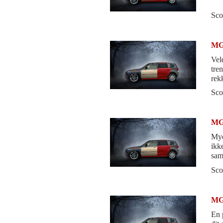
Sco
MG
Vel
tre
rek
Sco
MG
Mye
ikk
sam
Sco
MG
En p