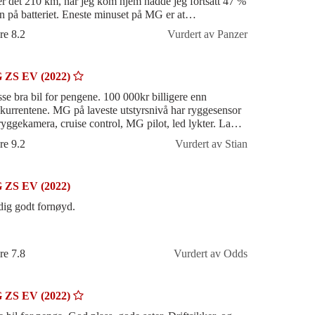
 er det 210 km, når jeg kom hjem hadde jeg fortsatt 47 %
en på batteriet. Eneste minuset på MG er at
dateringen av system
re 8.2
Vurdert av Panzer
 ZS EV (2022)
se bra bil for pengene. 100 000kr billigere enn
kurrentene. MG på laveste utstyrsnivå har ryggesensor
ryggekamera, cruise control, MG pilot, led lykter. Lakk
ben hos MG kostet 6000,- for
re 9.2
Vurdert av Stian
 ZS EV (2022)
dig godt fornøyd.
re 7.8
Vurdert av Odds
 ZS EV (2022)