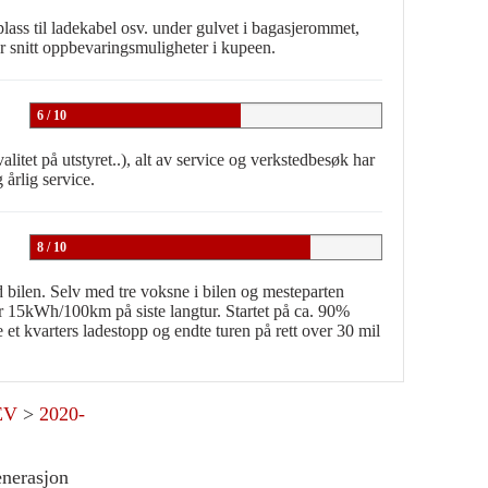
plass til ladekabel osv. under gulvet i bagasjerommet,
 snitt oppbevaringsmuligheter i kupeen.
6 / 10
kvalitet på utstyret..), alt av service og verkstedbesøk har
 årlig service.
8 / 10
 bilen. Selv med tre voksne i bilen og mesteparten
r 15kWh/100km på siste langtur. Startet på ca. 90%
de et kvarters ladestopp og endte turen på rett over 30 mil
EV
>
2020-
enerasjon