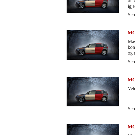
dit
igj
opp
Sco
MG
Mas
kon
og 
job
Sco
MG
Vel
Sco
MG