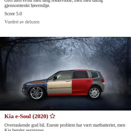
Grei liten el-bil med lang rekkevidde, men med dårlig
gjennomtenkt førermiljø.
Score 5.0
Vurdert av delxzen
Kia e-Soul (2020)
Overraskende god bil. Eneste problem har vært startbatteriet, men
Kia betaler assistanse.