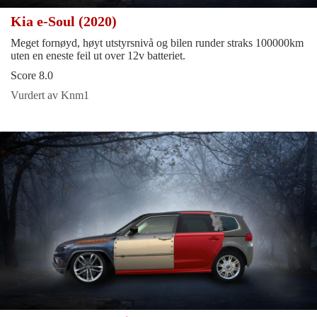
Kia e-Soul (2020)
Meget fornøyd, høyt utstyrsnivå og bilen runder straks 100000km
uten en eneste feil ut over 12v batteriet.
Score 8.0
Vurdert av Knm1