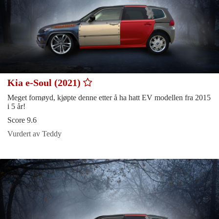
Kia e-Soul (2021)
Meget fornøyd, kjøpte denne etter å ha hatt EV modellen fra 2015
i 5 år!
Score 9.6
Vurdert av Teddy