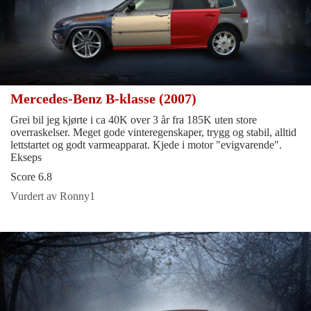
Mercedes-Benz B-klasse (2007)
Grei bil jeg kjørte i ca 40K over 3 år fra 185K uten store
overraskelser. Meget gode vinteregenskaper, trygg og stabil, alltid
lettstartet og godt varmeapparat. Kjede i motor "evigvarende".
Ekseps
Score 6.8
Vurdert av Ronny1