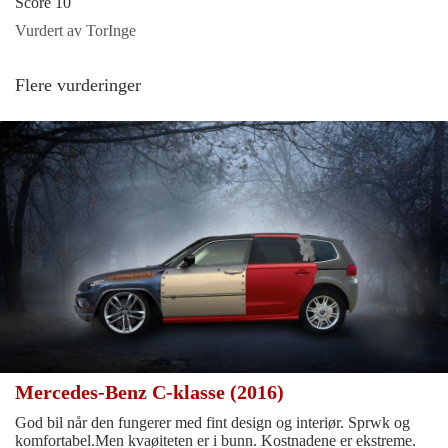
Score 10
Vurdert av TorInge
Flere vurderinger
Mercedes-Benz C-klasse (2016)
God bil når den fungerer med fint design og interiør. Sprwk og
komfortabel.Men kvaøiteten er i bunn. Kostnadene er ekstreme.