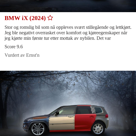
BMW iX (2024)
Stor og romslig bil som nå oppleves svært stillegående og lettkjørt.
Jeg ble negativt overrasket over komfort og kjøreegenskaper når
jeg kjørte min første tur etter mottak av nybilen. Det var
Score 9.6
Vurdert av Ernst'n