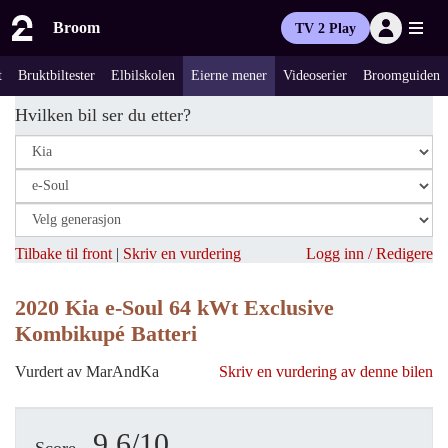
Broom
TV 2 Play
t
Bruktbiltester
Elbilskolen
Eierne mener
Videoserier
Broomguiden
Hvilken bil ser du etter?
Tilbake til front
|
Skriv en vurdering
Logg inn / Redigere
2020 Kia e-Soul 64 kWt Exclusive
Kombikupé Batteri
Vurdert av MarAndKa
Skriv en vurdering av denne bilen
9.6/10