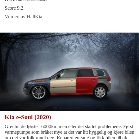
Score 9.2
Vurdert av HallKia
Kia e-Soul (2020)
Grei bil de første 16000km men etter det startet problemene. Først
varmepumpe som bråket mye at det var litt hyggelig og kjøre bilen
om det var folk rundt deg. Reparert engang og fikk bilen tilbak