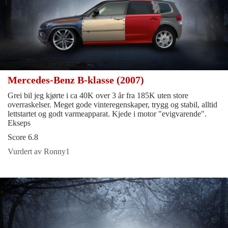
Mercedes-Benz B-klasse (2007)
Grei bil jeg kjørte i ca 40K over 3 år fra 185K uten store
overraskelser. Meget gode vinteregenskaper, trygg og stabil, alltid
lettstartet og godt varmeapparat. Kjede i motor "evigvarende".
Ekseps
Score 6.8
Vurdert av Ronny1