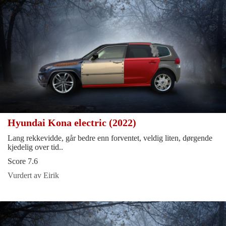
Hyundai Kona electric (2022)
Lang rekkevidde, går bedre enn forventet, veldig liten, dørgende
kjedelig over tid..
Score 7.6
Vurdert av Eirik