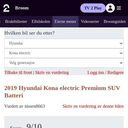
Broom
TV 2 Play
t
Bruktbiltester
Elbilskolen
Eierne mener
Videoserier
Broomguiden
Hvilken bil ser du etter?
Tilbake til front
|
Skriv en vurdering
Logg inn / Redigere
2019 Hyundai Kona electric Premium SUV
Batteri
Vurdert av nissen8663
Skriv en vurdering av denne bilen
9/10