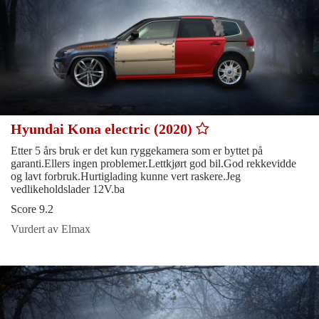
Hyundai Kona electric (2020)
Etter 5 års bruk er det kun ryggekamera som er byttet på
garanti.Ellers ingen problemer.Lettkjørt god bil.God rekkevidde
og lavt forbruk.Hurtiglading kunne vert raskere.Jeg
vedlikeholdslader 12V.ba
Score 9.2
Vurdert av Elmax