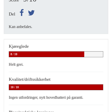
Score
Del
Kan anbefales.
Kjøreglede
8 / 10
Helt grei.
Kvalitet/driftssikkerhet
10 / 10
Ingen utfordringer, nytt hovedbatteri på garanti.