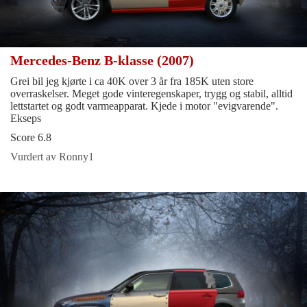
Mercedes-Benz B-klasse (2007)
Grei bil jeg kjørte i ca 40K over 3 år fra 185K uten store
overraskelser. Meget gode vinteregenskaper, trygg og stabil, alltid
lettstartet og godt varmeapparat. Kjede i motor "evigvarende".
Ekseps
Score 6.8
Vurdert av Ronny1