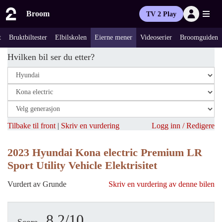
Broom
TV 2 Play
t
Bruktbiltester
Elbilskolen
Eierne mener
Videoserier
Broomguiden
Hvilken bil ser du etter?
Tilbake til front
|
Skriv en vurdering
Logg inn / Redigere
2023 Hyundai Kona electric Premium LR
Sport Utility Vehicle Elektrisitet
Vurdert av Grunde
Skriv en vurdering av denne bilen
8.2/10