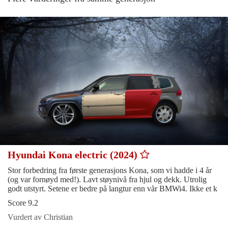
Hyundai Kona electric (2024)
Stor forbedring fra første generasjons Kona, som vi hadde i 4 år
(og var fornøyd med!). Lavt støynivå fra hjul og dekk. Utrolig
godt utstyrt. Setene er bedre på langtur enn vår BMWi4. Ikke et k
Score 9.2
Vurdert av Christian