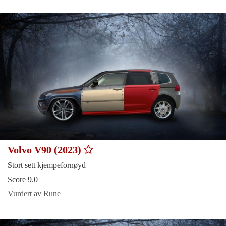
Volvo V90 (2023)
Stort sett kjempefornøyd
Score 9.0
Vurdert av Rune