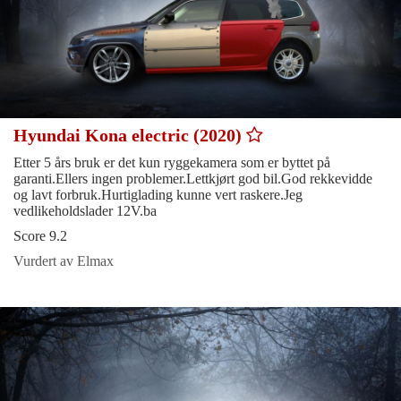
Hyundai Kona electric (2020)
Etter 5 års bruk er det kun ryggekamera som er byttet på
garanti.Ellers ingen problemer.Lettkjørt god bil.God rekkevidde
og lavt forbruk.Hurtiglading kunne vert raskere.Jeg
vedlikeholdslader 12V.ba
Score 9.2
Vurdert av Elmax