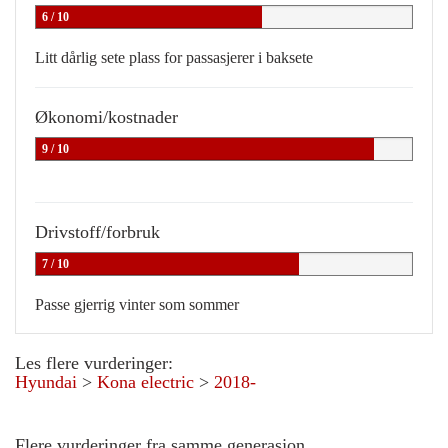
6 / 10
Litt dårlig sete plass for passasjerer i baksete
Økonomi/kostnader
9 / 10
Drivstoff/forbruk
7 / 10
Passe gjerrig vinter som sommer
Les flere vurderinger:
Hyundai
>
Kona electric
>
2018-
Flere vurderinger fra samme generasjon