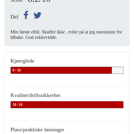
Score
Del
Min første elbil. Skuffer ikke , tviler på at jeg noensinne for
tilbake. God rekkevidde.
Kjøreglede
9 / 10
Kvalitet/driftssikkerhet
10 / 10
Plass/praktiske løsninger