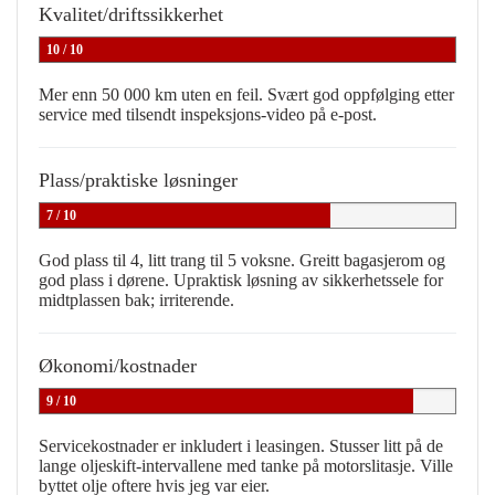
Kvalitet/driftssikkerhet
10 / 10
Mer enn 50 000 km uten en feil. Svært god oppfølging etter
service med tilsendt inspeksjons-video på e-post.
Plass/praktiske løsninger
7 / 10
God plass til 4, litt trang til 5 voksne. Greitt bagasjerom og
god plass i dørene. Upraktisk løsning av sikkerhetssele for
midtplassen bak; irriterende.
Økonomi/kostnader
9 / 10
Servicekostnader er inkludert i leasingen. Stusser litt på de
lange oljeskift-intervallene med tanke på motorslitasje. Ville
byttet olje oftere hvis jeg var eier.