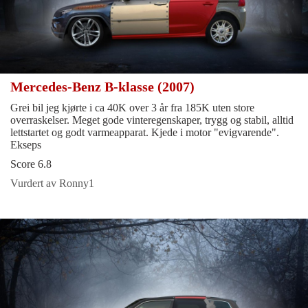
Mercedes-Benz B-klasse (2007)
Grei bil jeg kjørte i ca 40K over 3 år fra 185K uten store
overraskelser. Meget gode vinteregenskaper, trygg og stabil, alltid
lettstartet og godt varmeapparat. Kjede i motor "evigvarende".
Ekseps
Score 6.8
Vurdert av Ronny1