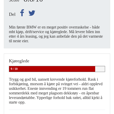
Score
Del
Min første BMW er en meget positiv overraskelse - både
mht kjøp, drift/service og kjøreglede. Må levere bilen inn
etter 4 års leasing, og jeg kan anbefale den på det varmeste
til neste eier.
Kjøreglede
9 / 10
Trygg og god bil, uansett krevende kjøreforhold. Rask i
forbikjøring, morsom å kjøre på svinget vei - aldri opplevd
usikkerhet. Eneste innvending er 19 tommers run flat
sommerdekk med meget plagsom dekkstøy - en åpenbar
leverandørtabbe. Ypperlige forhold bak rattet, alltid kjekt å
starte opp.