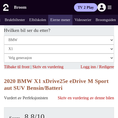
Broom
TV 2 Play
t
Bruktbiltester
Elbilskolen
Eierne mener
Videoserier
Broomguiden
Hvilken bil ser du etter?
Tilbake til front
|
Skriv en vurdering
Logg inn / Redigere
2020 BMW X1 xDrive25e eDrive M Sport
aut SUV Bensin/Batteri
Vurdert av Perfeksjonisten
Skriv en vurdering av denne bilen
8.8/10