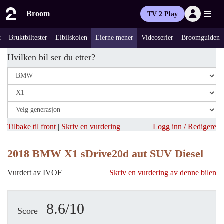
Broom
TV 2 Play
t
Bruktbiltester
Elbilskolen
Eierne mener
Videoserier
Broomguiden
Hvilken bil ser du etter?
Tilbake til front
|
Skriv en vurdering
Logg inn / Redigere
2018 BMW X1 sDrive20d aut SUV Diesel
Vurdert av IVOF
Skriv en vurdering av denne bilen
8.6/10
Score