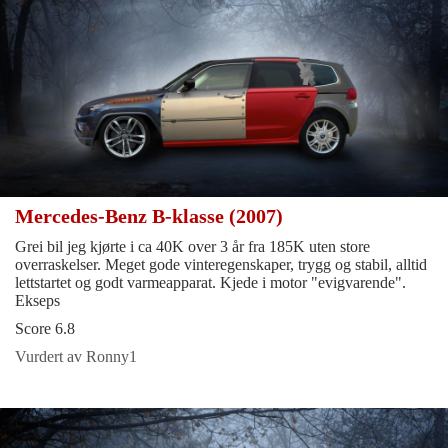
Mercedes-Benz B-klasse (2007)
Grei bil jeg kjørte i ca 40K over 3 år fra 185K uten store
overraskelser. Meget gode vinteregenskaper, trygg og stabil, alltid
lettstartet og godt varmeapparat. Kjede i motor "evigvarende".
Ekseps
Score 6.8
Vurdert av Ronny1