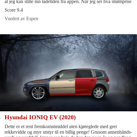
at jeg kan stille inn ladetiden fra appen. Når jeg ser hva strømprise
Score 9.4
Vurdert av Espen
Hyundai IONIQ EV (2020)
Dette er et rent fremkomstmiddel uten kjøreglede med grei
rekkevidde og mye utstyr til en billig penge! Grusom annenhånds-