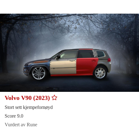
Volvo V90 (2023)
Stort sett kjempefornøyd
Score 9.0
Vurdert av Rune