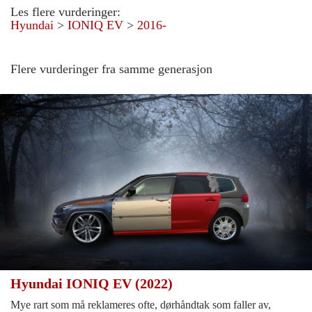
Les flere vurderinger:
Hyundai
>
IONIQ EV
>
2016-
Flere vurderinger fra samme generasjon
Hyundai IONIQ EV (2022)
Mye rart som må reklameres ofte, dørhåndtak som faller av,