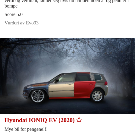
verdi og verdifall, lønner seg hvis du har den noen år og pendler i
bompe
Score 5.0
Vurdert av Evo93
Hyundai IONIQ EV (2020)
Mye bil for pengene!!!