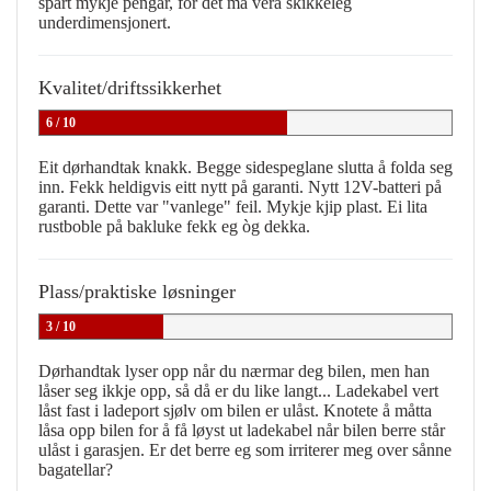
spart mykje pengar, for det må vera skikkeleg
underdimensjonert.
Kvalitet/driftssikkerhet
6 / 10
Eit dørhandtak knakk. Begge sidespeglane slutta å folda seg
inn. Fekk heldigvis eitt nytt på garanti. Nytt 12V-batteri på
garanti. Dette var "vanlege" feil. Mykje kjip plast. Ei lita
rustboble på bakluke fekk eg òg dekka.
Plass/praktiske løsninger
3 / 10
Dørhandtak lyser opp når du nærmar deg bilen, men han
låser seg ikkje opp, så då er du like langt... Ladekabel vert
låst fast i ladeport sjølv om bilen er ulåst. Knotete å måtta
låsa opp bilen for å få løyst ut ladekabel når bilen berre står
ulåst i garasjen. Er det berre eg som irriterer meg over sånne
bagatellar?