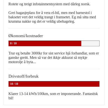
Rotete og treigt infotainmentsystem med dårleg norsk.
Grei bagasjeplass for å vera el-bil, men med barnestol i
baksetet vert det veldig trangt i framsetet. Eg må sitta med
krumma nakke og det er veldig ubehageleg.
Økonomi/kostnader
8 / 10
Trur eg betalte 3000kr for sist service hjå forhandlar, som er
ganske greitt. Men så var det ikkje akkurat så mykje
motorolje å byta...
Drivstoff/forbruk
10 / 10
Klarer 13-14 kWh/100km, som er imponerande. Fantastisk
bil!