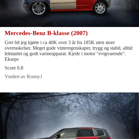
Mercedes-Benz B-klasse (2007)
Grei bil jeg kjørte i ca 40K over 3 år fra 185K uten store
overraskelser. Meget gode vinteregenskaper, trygg og stabil, alltid
lettstartet og godt varmeapparat. Kjede i motor "evigvarende".
Ekseps
Score 6.8
Vurdert av Ronny1