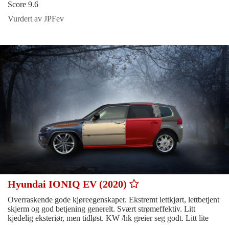
Score 9.6
Vurdert av JPFev
Hyundai IONIQ EV (2020)
Overraskende gode kjøreegenskaper. Ekstremt lettkjørt, lettbetjent
skjerm og god betjening generelt. Svært strømeffektiv. Litt
kjedelig eksteriør, men tidløst. KW /hk greier seg godt. Litt lite