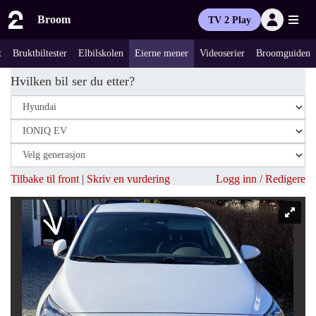
Broom
TV 2 Play
t
Bruktbiltester
Elbilskolen
Eierne mener
Videoserier
Broomguiden
Hvilken bil ser du etter?
Tilbake til front
|
Skriv en vurdering
Logg inn / Redigere