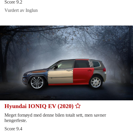
Score 9.2
Vurdert av Inglun
Hyundai IONIQ EV (2020)
Meget fornøyd med denne bilen totalt sett, men savner
hengerfeste.
Score 9.4