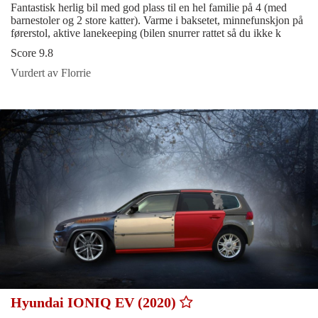
Fantastisk herlig bil med god plass til en hel familie på 4 (med
barnestoler og 2 store katter). Varme i baksetet, minnefunskjon på
førerstol, aktive lanekeeping (bilen snurrer rattet så du ikke k
Score 9.8
Vurdert av Florrie
Hyundai IONIQ EV (2020)