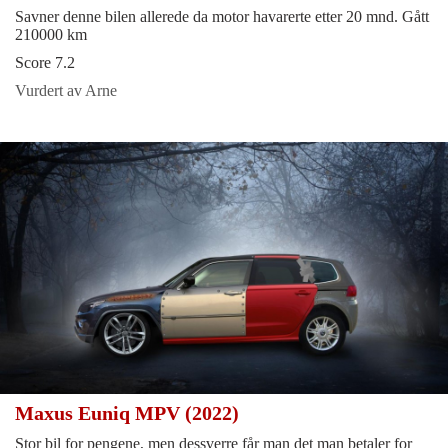
Savner denne bilen allerede da motor havarerte etter 20 mnd. Gått
210000 km
Score 7.2
Vurdert av Arne
Maxus Euniq MPV (2022)
Stor bil for pengene, men dessverre får man det man betaler for