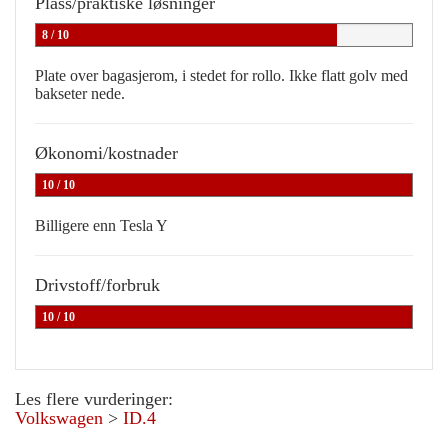
Plass/praktiske løsninger
8 / 10
Plate over bagasjerom, i stedet for rollo. Ikke flatt golv med
bakseter nede.
Økonomi/kostnader
10 / 10
Billigere enn Tesla Y
Drivstoff/forbruk
10 / 10
Les flere vurderinger:
Volkswagen
>
ID.4