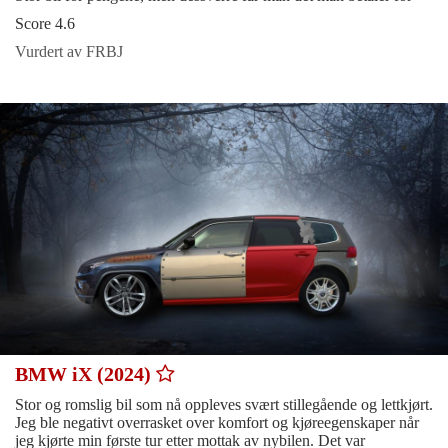
Score 4.6
Vurdert av FRBJ
BMW iX (2024)
Stor og romslig bil som nå oppleves svært stillegående og lettkjørt.
Jeg ble negativt overrasket over komfort og kjøreegenskaper når
jeg kjørte min første tur etter mottak av nybilen. Det var