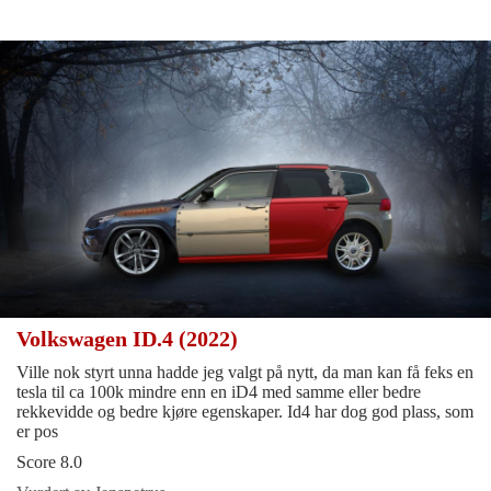
Volkswagen ID.4 (2022)
Ville nok styrt unna hadde jeg valgt på nytt, da man kan få feks en
tesla til ca 100k mindre enn en iD4 med samme eller bedre
rekkevidde og bedre kjøre egenskaper. Id4 har dog god plass, som
er pos
Score 8.0