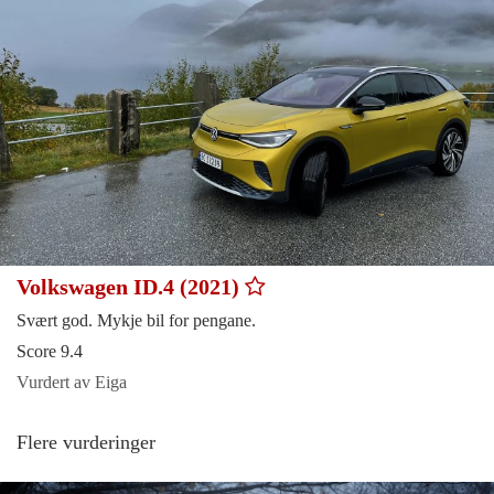
Volkswagen ID.4 (2021)
Svært god. Mykje bil for pengane.
Score 9.4
Vurdert av Eiga
Flere vurderinger