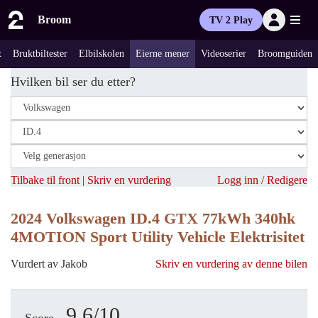
Broom
TV 2 Play
t
Bruktbiltester
Elbilskolen
Eierne mener
Videoserier
Broomguiden
Hvilken bil ser du etter?
Tilbake til front
|
Skriv en vurdering
Logg inn / Redigere
2024 Volkswagen ID.4 GTX 77kWh 340hk
4MOTION Sport Utility Vehicle Elektrisitet
Vurdert av Jakob
Skriv en vurdering av denne bilen
9.6/10