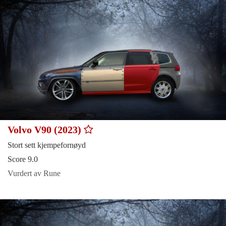
Volvo V90 (2023)
Stort sett kjempefornøyd
Score 9.0
Vurdert av Rune