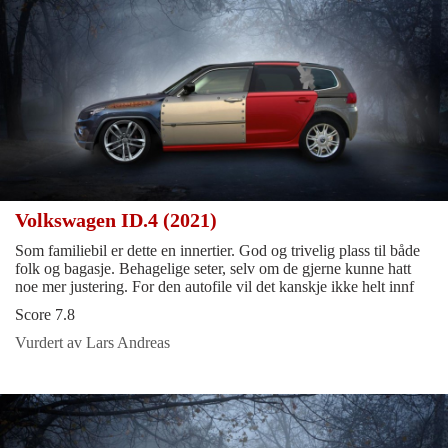
Volkswagen ID.4 (2021)
Som familiebil er dette en innertier. God og trivelig plass til både
folk og bagasje. Behagelige seter, selv om de gjerne kunne hatt
noe mer justering. For den autofile vil det kanskje ikke helt innf
Score 7.8
Vurdert av Lars Andreas