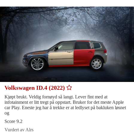
Volkswagen ID.4 (2022)
Kjøpt brukt. Veldig fornøyd så langt. Lever fint med at
infotainment er litt tregt på oppstart. Bruker for det meste Apple
car Play. Eneste jeg har å trekke er at ledlyset på bakluken løsnet
og
Score 9.2
Vurdert av Alrs