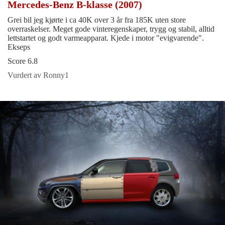
Mercedes-Benz B-klasse (2007)
Grei bil jeg kjørte i ca 40K over 3 år fra 185K uten store
overraskelser. Meget gode vinteregenskaper, trygg og stabil, alltid
lettstartet og godt varmeapparat. Kjede i motor "evigvarende".
Ekseps
Score 6.8
Vurdert av Ronny1