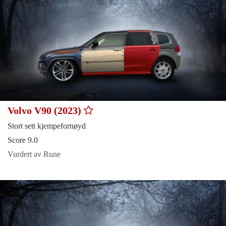
Volvo V90 (2023)
Stort sett kjempefornøyd
Score 9.0
Vurdert av Rune