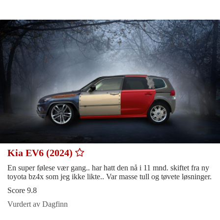
Kia EV6 (2024)
En super følese vær gang.. har hatt den nå i 11 mnd. skiftet fra ny
toyota bz4x som jeg ikke likte.. Var masse tull og tøvete løsninger.
Score 9.8
Vurdert av Dagfinn