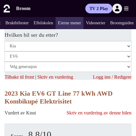
Broom
TV 2 Play
t
Bruktbiltester
Elbilskolen
Eierne mener
Videoserier
Broomguiden
Hvilken bil ser du etter?
Tilbake til front
|
Skriv en vurdering
Logg inn / Redigere
2023 Kia EV6 GT Line 77 kWh AWD
Kombikupé Elektrisitet
Vurdert av Knut
Skriv en vurdering av denne bilen
8.8/10