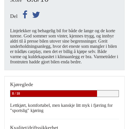
Score
Del
Linjelekker og behagelig bil for både de lange og de korte
turene. God sommer som vinter, kjennes trygg, og innbyr
aldri til å presse bilen utover sine begrensninger. Greit
underholdningsanlegg, hvor det eneste som mangler i bilen
er trådløs carplay, men det er billig å kjøpe selv. Både
varme og kuldekapasitet i klimaanlegg er bra. Varmetråder i
frontruten hadde gjort bilen enda bedre.
Kjøreglede
8 / 10
Lettkjørt, komfortabel, men kanskje litt myk i fjæring for
"sportslig" kjøring
Kvalitet/driftssikkerhet