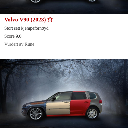
Volvo V90 (2023)
Stort sett kjempefornøyd
Score 9.0
Vurdert av Rune