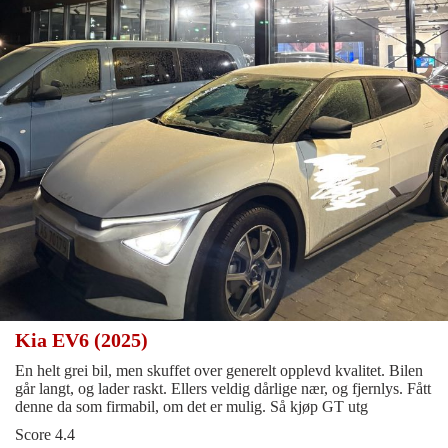
Kia EV6 (2025)
En helt grei bil, men skuffet over generelt opplevd kvalitet. Bilen
går langt, og lader raskt. Ellers veldig dårlige nær, og fjernlys. Fått
denne da som firmabil, om det er mulig. Så kjøp GT utg
Score 4.4