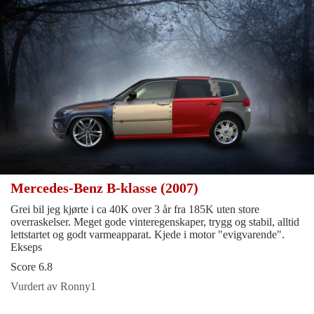
Mercedes-Benz B-klasse (2007)
Grei bil jeg kjørte i ca 40K over 3 år fra 185K uten store
overraskelser. Meget gode vinteregenskaper, trygg og stabil, alltid
lettstartet og godt varmeapparat. Kjede i motor "evigvarende".
Ekseps
Score 6.8
Vurdert av Ronny1