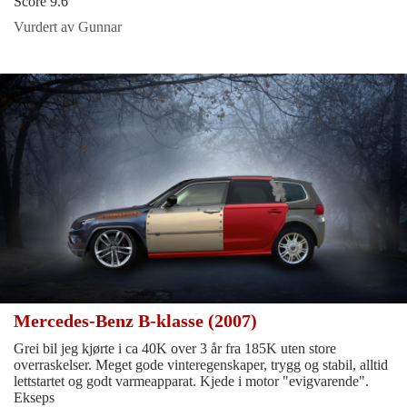
Score 9.6
Vurdert av Gunnar
Mercedes-Benz B-klasse (2007)
Grei bil jeg kjørte i ca 40K over 3 år fra 185K uten store
overraskelser. Meget gode vinteregenskaper, trygg og stabil, alltid
lettstartet og godt varmeapparat. Kjede i motor "evigvarende".
Ekseps