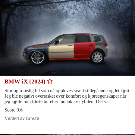
BMW iX (2024)
Stor og romslig bil som nå oppleves svært stillegående og lettkjørt.
Jeg ble negativt overrasket over komfort og kjøreegenskaper når
jeg kjørte min første tur etter mottak av nybilen. Det var
Score 9.6
Vurdert av Ernst'n