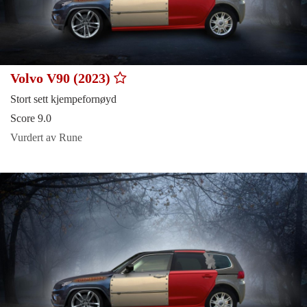
Volvo V90 (2023)
Stort sett kjempefornøyd
Score 9.0
Vurdert av Rune