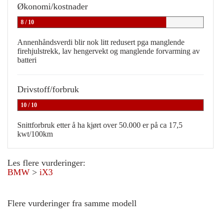
Økonomi/kostnader
8 / 10
Annenhåndsverdi blir nok litt redusert pga manglende
firehjulstrekk, lav hengervekt og manglende forvarming av
batteri
Drivstoff/forbruk
10 / 10
Snittforbruk etter å ha kjørt over 50.000 er på ca 17,5
kwt/100km
Les flere vurderinger:
BMW
>
iX3
Flere vurderinger fra samme modell