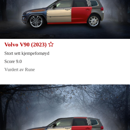
Volvo V90 (2023)
Stort sett kjempefornøyd
Score 9.0
Vurdert av Rune