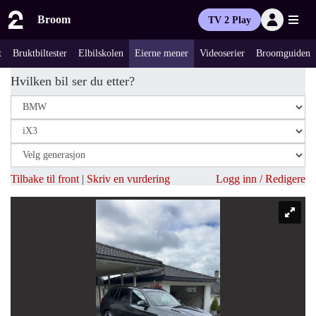
Broom
TV 2 Play
t
Bruktbiltester
Elbilskolen
Eierne mener
Videoserier
Broomguiden
Hvilken bil ser du etter?
Tilbake til front
|
Skriv en vurdering
Logg inn / Redigere