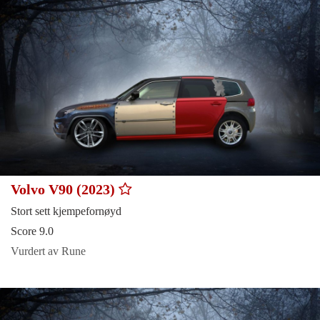
Volvo V90 (2023)
Stort sett kjempefornøyd
Score 9.0
Vurdert av Rune