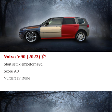
Volvo V90 (2023)
Stort sett kjempefornøyd
Score 9.0
Vurdert av Rune