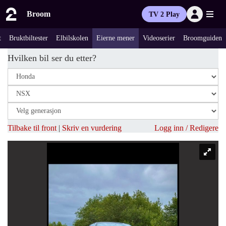
Broom
TV 2 Play
t
Bruktbiltester
Elbilskolen
Eierne mener
Videoserier
Broomguiden
Hvilken bil ser du etter?
Tilbake til front
|
Skriv en vurdering
Logg inn / Redigere