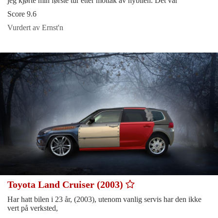
jeg kjørte min første tur etter mottak av nybilen. Det var
Score 9.6
Vurdert av Ernst'n
Toyota Land Cruiser (2003)
Har hatt bilen i 23 år, (2003), utenom vanlig servis har den ikke
vert på verksted,