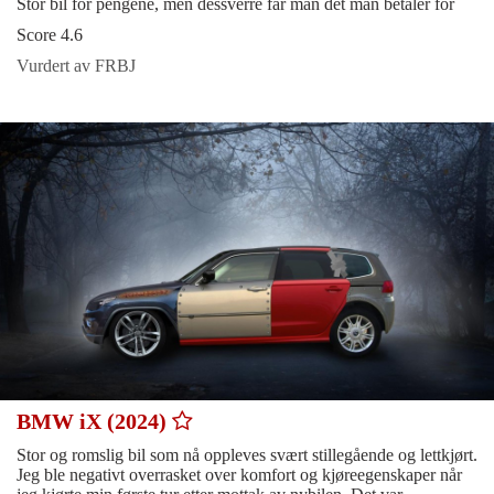
Stor bil for pengene, men dessverre får man det man betaler for
Score 4.6
Vurdert av FRBJ
BMW iX (2024)
Stor og romslig bil som nå oppleves svært stillegående og lettkjørt.
Jeg ble negativt overrasket over komfort og kjøreegenskaper når