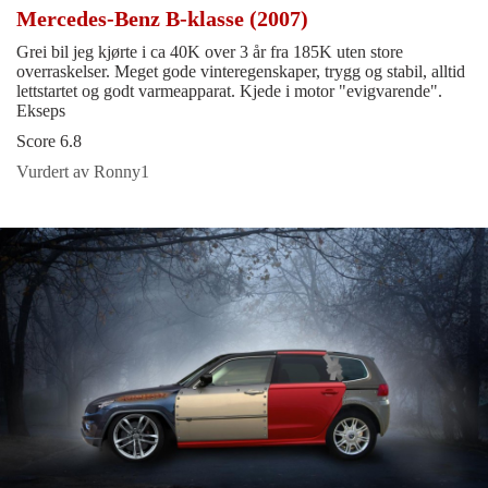
Mercedes-Benz B-klasse (2007)
Grei bil jeg kjørte i ca 40K over 3 år fra 185K uten store
overraskelser. Meget gode vinteregenskaper, trygg og stabil, alltid
lettstartet og godt varmeapparat. Kjede i motor "evigvarende".
Ekseps
Score 6.8
Vurdert av Ronny1