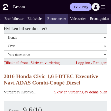
Broom
TV 2 Play
t
Bruktbiltester
Elbilskolen
Eierne mener
Videoserier
Broomguiden
Hvilken bil ser du etter?
Tilbake til front
|
Skriv en vurdering
Logg inn / Redigere
2016 Honda Civic 1,6 i-DTEC Executive
Navi ADAS Combi-Coupè Diesel
Vurdert av Kronvoll
Skriv en vurdering av denne bilen
9.6/10