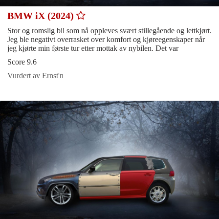
BMW iX (2024)
Stor og romslig bil som nå oppleves svært stillegående og lettkjørt.
Jeg ble negativt overrasket over komfort og kjøreegenskaper når
jeg kjørte min første tur etter mottak av nybilen. Det var
Score 9.6
Vurdert av Ernst'n