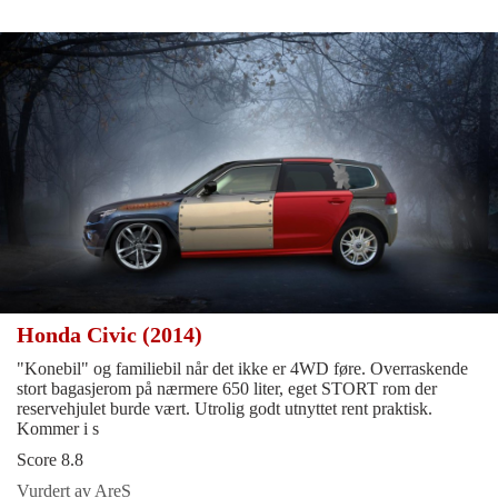
Honda Civic (2014)
"Konebil" og familiebil når det ikke er 4WD føre. Overraskende
stort bagasjerom på nærmere 650 liter, eget STORT rom der
reservehjulet burde vært. Utrolig godt utnyttet rent praktisk.
Kommer i s
Score 8.8
Vurdert av AreS