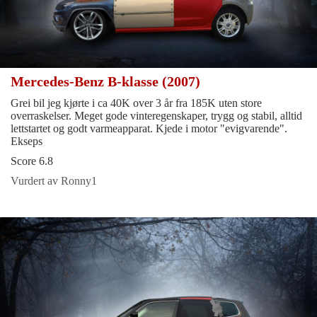
Mercedes-Benz B-klasse (2007)
Grei bil jeg kjørte i ca 40K over 3 år fra 185K uten store
overraskelser. Meget gode vinteregenskaper, trygg og stabil, alltid
lettstartet og godt varmeapparat. Kjede i motor "evigvarende".
Ekseps
Score 6.8
Vurdert av Ronny1