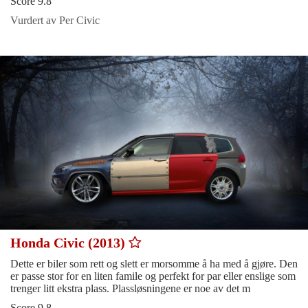
Score 9.8
Vurdert av Per Civic
Honda Civic (2013)
Dette er biler som rett og slett er morsomme å ha med å gjøre. Den
er passe stor for en liten famile og perfekt for par eller enslige som
trenger litt ekstra plass. Plassløsningene er noe av det m
Score 9.8