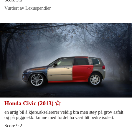
Vurdert av Lexuspendler
Honda Civic (2013)
en artig bil å kjøre,akselererer veldig bra men støy på grov asfalt
og på piggdekk. kunne med fordel ha vært litt bedre isolert.
Score 9.2