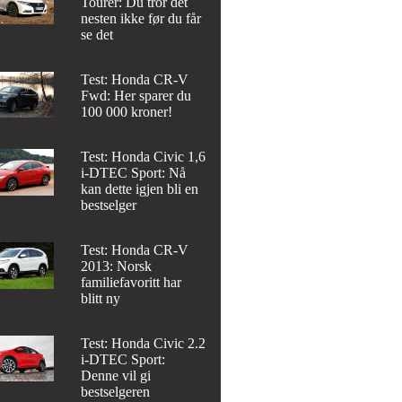
Tourer: Du tror det
nesten ikke før du får
se det
Test: Honda CR-V
Fwd: Her sparer du
100 000 kroner!
Test: Honda Civic 1,6
i-DTEC Sport: Nå
kan dette igjen bli en
bestselger
Test: Honda CR-V
2013: Norsk
familiefavoritt har
blitt ny
Test: Honda Civic 2.2
i-DTEC Sport:
Denne vil gi
bestselgeren