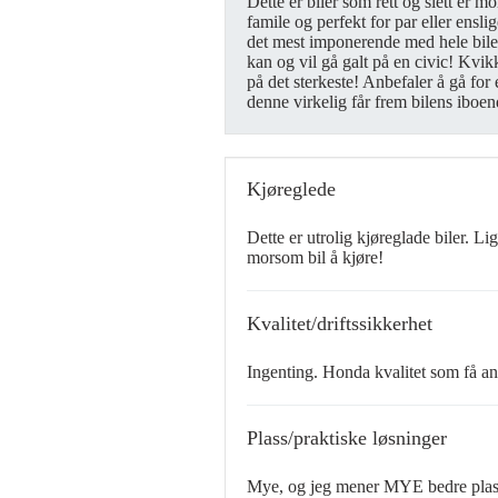
Dette er biler som rett og slett er 
famile og perfekt for par eller ensli
det mest imponerende med hele bile
kan og vil gå galt på en civic! Kvik
på det sterkeste! Anbefaler å gå for
denne virkelig får frem bilens iboen
Kjøreglede
Dette er utrolig kjøreglade biler. Li
morsom bil å kjøre!
Kvalitet/driftssikkerhet
Ingenting. Honda kvalitet som få a
Plass/praktiske løsninger
Mye, og jeg mener MYE bedre plass e