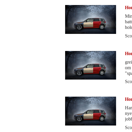
Hon
Minus: har hatt et elektr
batter
holde rusta
vend
Sco
Hon
gre
om 
"sp
side
Sco
Hon
Har hatt
nye
job
forh
Sco