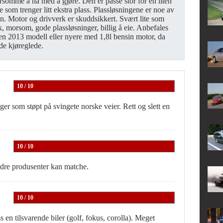
morsomme å ha med å gjøre. Den er passe stor for en liten
ge som trenger litt ekstra plass. Plassløsningene er noe av
n. Motor og drivverk er skuddsikkert. Svært lite som
k, morsom, gode plassløsninger, billig å eie. Anbefales
 en 2013 modell eller nyere med 1,8l bensin motor, da
de kjøreglede.
10 / 10
gger som støpt på svingete norske veier. Rett og slett en
10 / 10
ndre produsenter kan matche.
10 / 10
n tilsvarende biler (golf, fokus, corolla). Meget