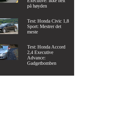
Executive: Ikke helt
på høyden
Test: Honda Civic 1,8
Sport: Mestrer det
meste
Test: Honda Accord
2,4 Executive
Advance:
Gadgetbomben