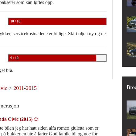
bakseter som kan løftes opp.
10 / 10
stykker, servicekostnadene er billige. Skift olje i ny og ne
9 / 10
get bra.
Bro
ivic
>
2011-2015
enerasjon
da Civic (2015)
te bilen jeg har hatt siden alfa romeo giuletta som er
bukker en ute å farter God famile bil og noe for