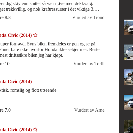
vendig støy enn snittet så vær nøye med dekkvalg.
t trekkvillig, og nok kraftressurser i det viktige 3.
et. Gearkassa er dessuten
re 8.8
Vurdert av Trond
da Civic (2014)
super fornøyd. Syns bilen fremdeles er pen og se på.
ønner bare ikke hvorfor Honda ikke selger mer. Beste
est driftssikre bilen jeg har kjøpt.
re 10
Vurdert av Torill
da Civic (2014)
ktisk, romslig og flott utseende.
re 7.0
Vurdert av Arne
da Civic (2014)