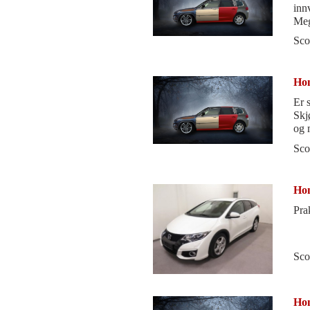
inn
Mege
gir
Sco
Hon
Er 
Skj
og m
Sco
Hon
Pra
Sco
Hon