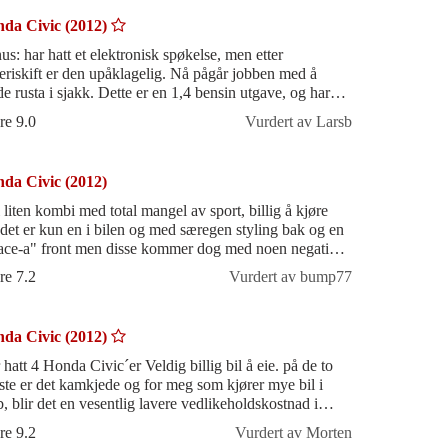
da Civic (2012)
onisk spøkelse, men etter
iskift er den upåklagelig. Nå pågår jobben med å
 i sjakk. Dette er en 1,4 bensin utgave, og har
t meg til at det går
re 9.0
Vurdert av Larsb
da Civic (2012)
i liten kombi med total mangel av sport, billig å kjøre
det er kun en i bilen og med særegen styling bak og en
ace-a" front men disse kommer dog med noen negative
r.
re 7.2
Vurdert av bump77
da Civic (2012)
 4 Honda Civic´er Veldig billig bil å eie. på de to
ste er det kamkjede og for meg som kjører mye bil i
b, blir det en vesentlig lavere vedlikeholdskostnad i
old til Tyske bil
re 9.2
Vurdert av Morten