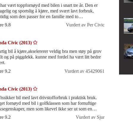
har vært toppfornøyd med bilen i snart tre år. Den er
lig og sportslig å kjøre, med svært lavt forbruk,
tidig som den passer for en familie med to
overvendte barn: både i bak
re 9.8
Vurdert av Per Civic
da Civic (2013)
artig bil å kjøre,akselererer veldig bra men støy på grov
alt og på piggdekk. kunne med fordel ha vært litt bedre
ert.
re 9.2
Vurdert av 45429061
da Civic (2013)
ftssikker bil med lavt drivstofforbruk i praktisk bruk.
et fornøyd med bil i golfklassen som har fornuftige
ksegenskaper, men som likevel ikke ser ut som en
boks.
re 9.2
Vurdert av Sjur