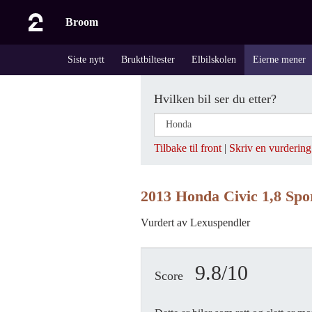
Broom
Siste nytt
Bruktbiltester
Elbilskolen
Eierne mener
Hvilken bil ser du etter?
Tilbake til front
|
Skriv en vurdering
2013 Honda Civic 1,8 Sp
Vurdert av Lexuspendler
9.8/10
Score