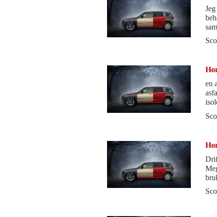
Jeg 
behage
sam
bak
Sco
Hon
en 
asf
isol
Sco
Hon
Dri
Meg
bru
mat
Sco