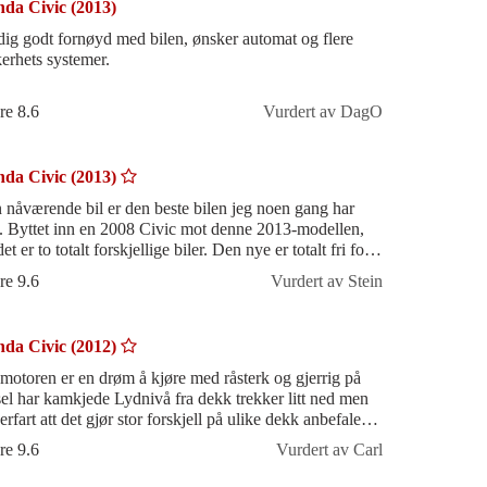
da Civic (2013)
dig godt fornøyd med bilen, ønsker automat og flere
kerhets systemer.
re 8.6
Vurdert av DagO
da Civic (2013)
 nåværende bil er den beste bilen jeg noen gang har
t. Byttet inn en 2008 Civic mot denne 2013-modellen,
et er to totalt forskjellige biler. Den nye er totalt fri for
rkelyder, og den e
re 9.6
Vurdert av Stein
da Civic (2012)
 motoren er en drøm å kjøre med råsterk og gjerrig på
 kamkjede Lydnivå fra dekk trekker litt ned men
erfart att det gjør stor forskjell på ulike dekk anbefaler
ian hakka
re 9.6
Vurdert av Carl