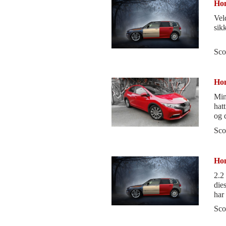
Hon
Vel
sik
Sco
Hon
Min
hat
og d
kni
Sco
Hon
2.2
diesel har
har 
nok
Sco