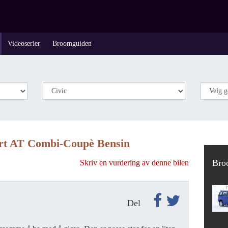
Videoserier
Broomguiden
ort AT Combi-Coupè Bensin
Bro
Skriv en vurdering av denne bilen
Del