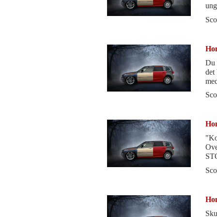
Sco
Hon
Du 
det
med
og 
Sco
Hon
"Konebil" og fami
Ove
STO
utn
Sco
Hon
Sku