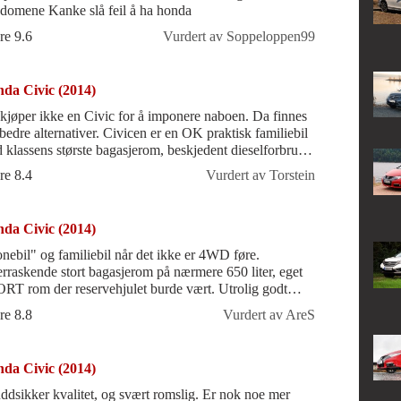
ungdomene Kanke slå feil å ha honda
re 9.6
Vurdert av Soppeloppen99
da Civic (2014)
kjøper ikke en Civic for å imponere naboen. Da finnes
 bedre alternativer. Civicen er en OK praktisk familiebil
 klassens største bagasjerom, beskjedent dieselforbruk
en uslåelig kvali
re 8.4
Vurdert av Torstein
da Civic (2014)
liebil når det ikke er 4WD føre.
rraskende stort bagasjerom på nærmere 650 liter, eget
RT rom der reservehjulet burde vært. Utrolig godt
yttet rent praktisk. Kommer i s
re 8.8
Vurdert av AreS
da Civic (2014)
ddsikker kvalitet, og svært romslig. Er nok noe mer