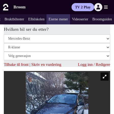
Broom
TV 2 Play
t
Bruktbiltester
Elbilskolen
Eierne mener
Videoserier
Broomguiden
Hvilken bil ser du etter?
Tilbake til front
|
Skriv en vurdering
Logg inn / Redigere