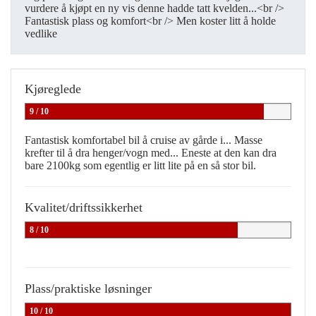
vurdere å kjøpt en ny vis denne hadde tatt kvelden...<br />
Fantastisk plass og komfort<br /> Men koster litt å holde
vedlike
Kjøreglede
9 / 10
Fantastisk komfortabel bil å cruise av gårde i... Masse
krefter til å dra henger/vogn med... Eneste at den kan dra
bare 2100kg som egentlig er litt lite på en så stor bil.
Kvalitet/driftssikkerhet
8 / 10
Plass/praktiske løsninger
10 / 10