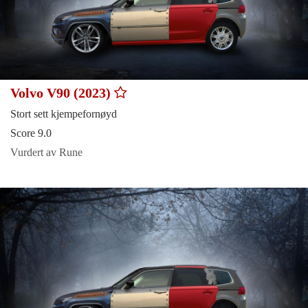
Volvo V90 (2023)
Stort sett kjempefornøyd
Score 9.0
Vurdert av Rune