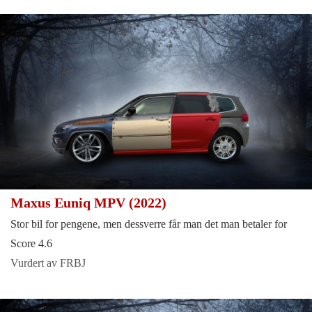
Maxus Euniq MPV (2022)
Stor bil for pengene, men dessverre får man det man betaler for
Score 4.6
Vurdert av FRBJ