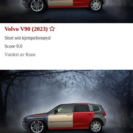
Volvo V90 (2023)
Stort sett kjempefornøyd
Score 9.0
Vurdert av Rune