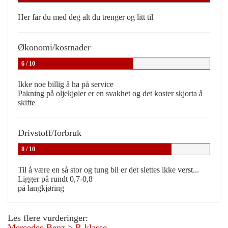
Her får du med deg alt du trenger og litt til
Økonomi/kostnader
6 / 10
Ikke noe billig å ha på service
Pakning på oljekjøler er en svakhet og det koster skjorta å
skifte
Drivstoff/forbruk
8 / 10
Til å være en så stor og tung bil er det slettes ikke verst...
Ligger på rundt 0,7-0,8
på langkjøring
Les flere vurderinger:
Mercedes-Benz
>
R-klasse