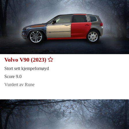
Volvo V90 (2023)
Stort sett kjempefornøyd
Score 9.0
Vurdert av Rune