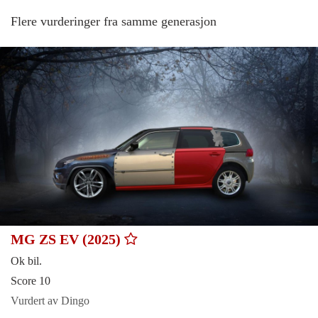
Flere vurderinger fra samme generasjon
MG ZS EV (2025)
Ok bil.
Score 10
Vurdert av Dingo