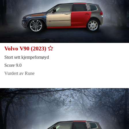
Volvo V90 (2023)
Stort sett kjempefornøyd
Score 9.0
Vurdert av Rune