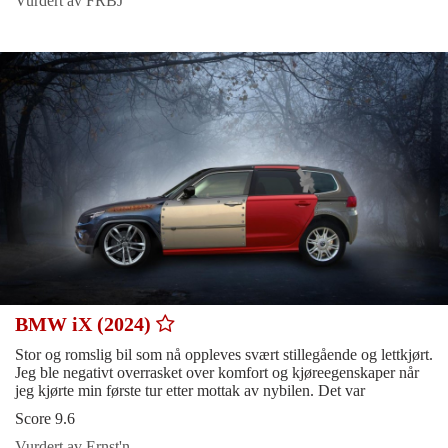
Vurdert av FRBJ
BMW iX (2024)
Stor og romslig bil som nå oppleves svært stillegående og lettkjørt.
Jeg ble negativt overrasket over komfort og kjøreegenskaper når
jeg kjørte min første tur etter mottak av nybilen. Det var
Score 9.6
Vurdert av Ernst'n