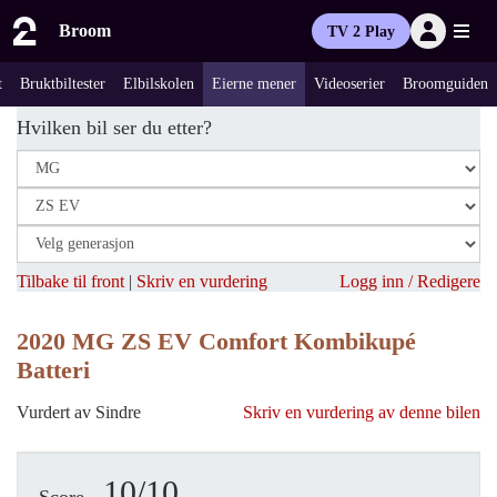
Broom
TV 2 Play
t
Bruktbiltester
Elbilskolen
Eierne mener
Videoserier
Broomguiden
Hvilken bil ser du etter?
Tilbake til front
|
Skriv en vurdering
Logg inn / Redigere
2020 MG ZS EV Comfort Kombikupé
Batteri
Vurdert av Sindre
Skriv en vurdering av denne bilen
10/10