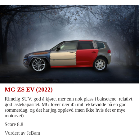
MG ZS EV (2022)
Rimelig SUV, god å kjøre, mer enn nok plass i baksetene, relativt
god lastekapasitet. MG lover nær 45 mil rekkevidde på en god
sommerdag, og det har jeg opplevd (men ikke hvis det er mye
motorvei)
Score 8.8
Vurdert av JeBam