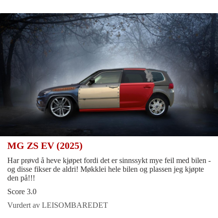
MG ZS EV (2025)
Har prøvd å heve kjøpet fordi det er sinnssykt mye feil med bilen -
og disse fikser de aldri! Møkklei hele bilen og plassen jeg kjøpte
den på!!!
Score 3.0
Vurdert av LEISOMBAREDET