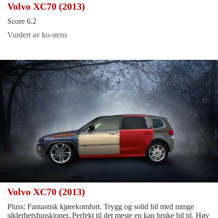
Volvo XC70 (2013)
Score 6.2
Vurdert av ko-stens
Volvo XC70 (2013)
Pluss: Fantastisk kjørekomfort. Trygg og solid bil med mmge
siklerhetsfunskjoner. Perfekt til det meste en kan bruke bil til. Høy