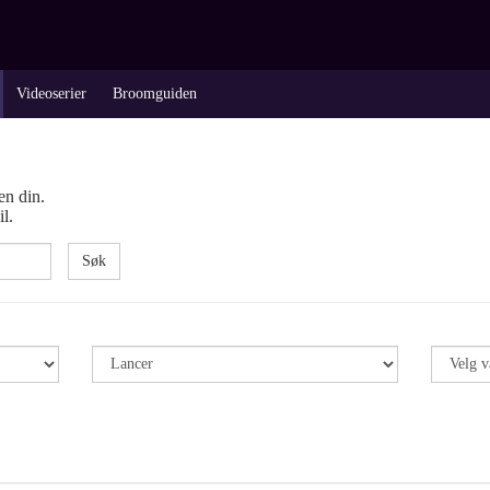
Videoserier
Broomguiden
en din.
l.
Søk