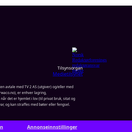
Tilsynsorgan
Medietilsynet
en avtale med TV 2 AS (utgiver) og/eller med
waco.no), er enhver lagring,
år det er hjemlet i lov (til privat bruk, sitat og
ar, og kan straffes med bøter eller fengsel.
rn
Annonseinnstillinger