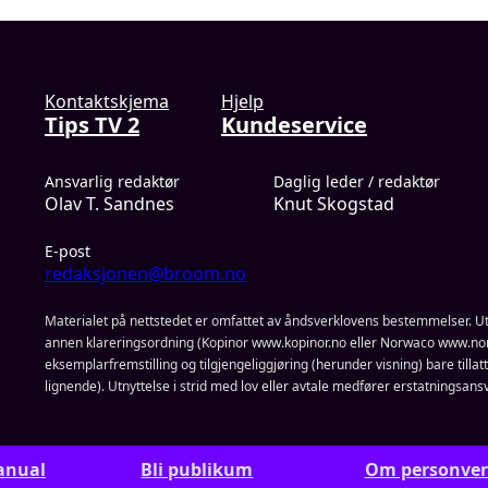
Kontaktskjema
Hjelp
Tips TV 2
Kundeservice
Ansvarlig redaktør
Daglig leder / redaktør
Olav T. Sandnes
Knut Skogstad
E-post
redaksjonen@broom.no
Materialet på nettstedet er omfattet av åndsverklovens bestemmelser. Ut
annen klareringsordning (Kopinor www.kopinor.no eller Norwaco www.nor
eksemplarfremstilling og tilgjengeliggjøring (herunder visning) bare tillatt n
lignende). Utnyttelse i strid med lov eller avtale medfører erstatningsansv
anual
Bli publikum
Om personve