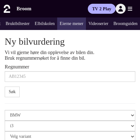
Broom
TV 2 Play
t
Bruktbiltester
Elbilskolen
Eierne mener
Videoserier
Broomguiden
Ny bilvurdering
Vi vil gjerne høre din opplevelse av bilen din.
Bruk regnummersøket for å finne din bil.
Regnummer
Søk