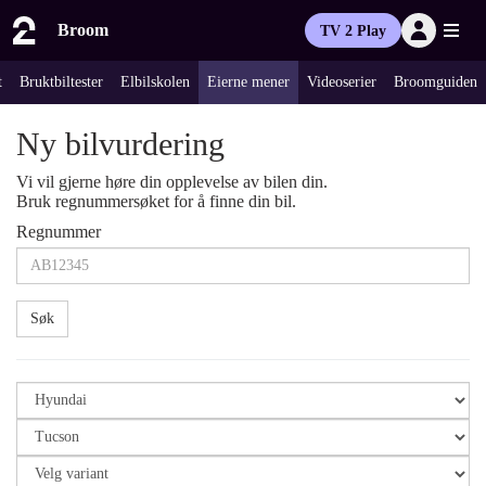
Broom
TV 2 Play
t
Bruktbiltester
Elbilskolen
Eierne mener
Videoserier
Broomguiden
Ny bilvurdering
Vi vil gjerne høre din opplevelse av bilen din.
Bruk regnummersøket for å finne din bil.
Regnummer
Søk