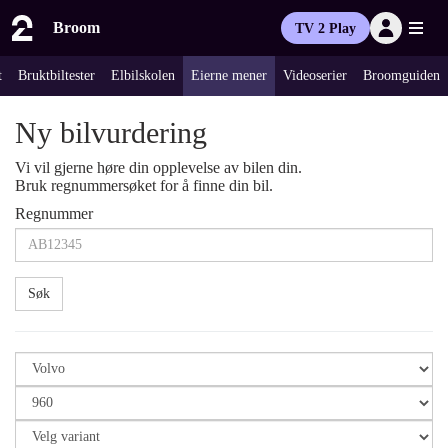
Broom
TV 2 Play
t
Bruktbiltester
Elbilskolen
Eierne mener
Videoserier
Broomguiden
Ny bilvurdering
Vi vil gjerne høre din opplevelse av bilen din.
Bruk regnummersøket for å finne din bil.
Regnummer
Søk