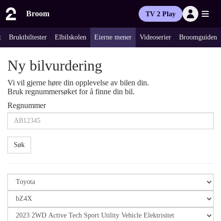
Broom
TV 2 Play
t
Bruktbiltester
Elbilskolen
Eierne mener
Videoserier
Broomguiden
Ny bilvurdering
Vi vil gjerne høre din opplevelse av bilen din.
Bruk regnummersøket for å finne din bil.
Regnummer
Søk