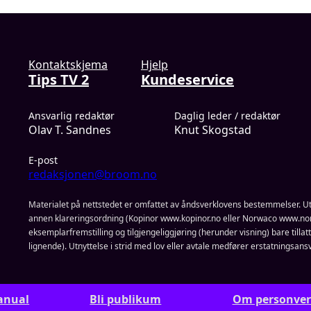
Kontaktskjema
Hjelp
Tips TV 2
Kundeservice
Ansvarlig redaktør
Daglig leder / redaktør
Olav T. Sandnes
Knut Skogstad
E-post
redaksjonen@broom.no
Materialet på nettstedet er omfattet av åndsverklovens bestemmelser. Ut
annen klareringsordning (Kopinor www.kopinor.no eller Norwaco www.nor
eksemplarfremstilling og tilgjengeliggjøring (herunder visning) bare tillatt n
lignende). Utnyttelse i strid med lov eller avtale medfører erstatningsansv
anual
Bli publikum
Om personve