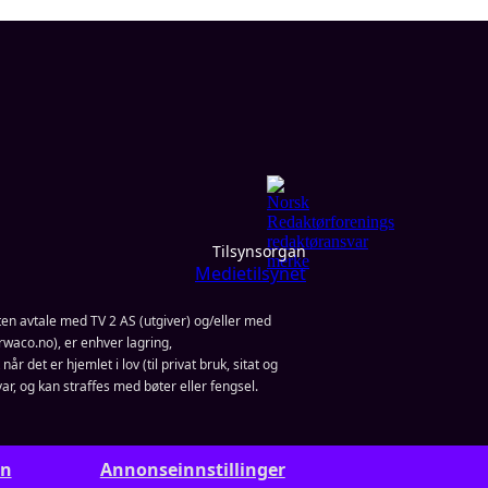
Tilsynsorgan
Medietilsynet
en avtale med TV 2 AS (utgiver) og/eller med
waco.no), er enhver lagring,
år det er hjemlet i lov (til privat bruk, sitat og
ar, og kan straffes med bøter eller fengsel.
rn
Annonseinnstillinger