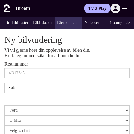
Broom
TV 2 Play
t
Bruktbiltester
Elbilskolen
Eierne mener
Videoserier
Broomguiden
Ny bilvurdering
Vi vil gjerne høre din opplevelse av bilen din.
Bruk regnummersøket for å finne din bil.
Regnummer
Søk