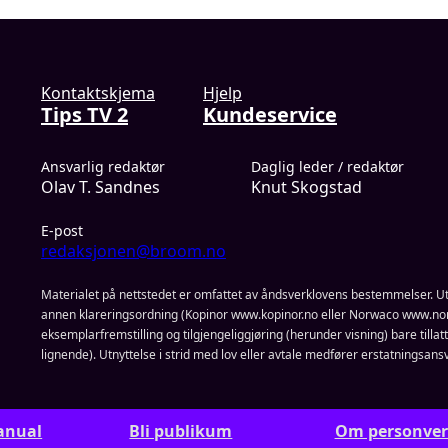
Kontaktskjema
Hjelp
Tips TV 2
Kundeservice
Ansvarlig redaktør
Daglig leder / redaktør
Olav T. Sandnes
Knut Skogstad
E-post
redaksjonen@broom.no
Materialet på nettstedet er omfattet av åndsverklovens bestemmelser. Ut
annen klareringsordning (Kopinor www.kopinor.no eller Norwaco www.nor
eksemplarfremstilling og tilgjengeliggjøring (herunder visning) bare tillatt n
lignende). Utnyttelse i strid med lov eller avtale medfører erstatningsansv
anual
Bli publikum
Om personve