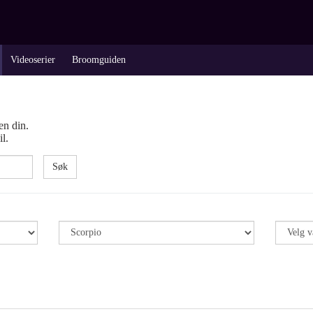
Videoserier
Broomguiden
en din.
l.
Søk