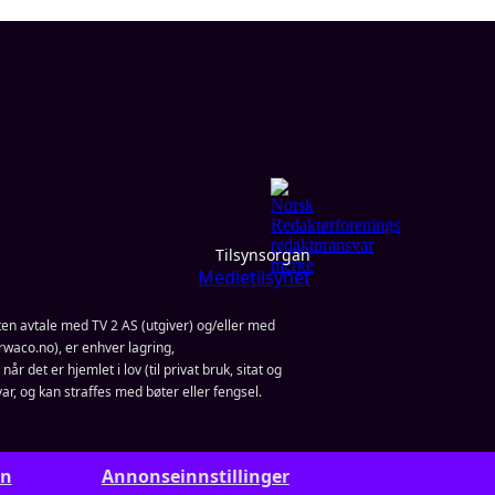
Tilsynsorgan
Medietilsynet
en avtale med TV 2 AS (utgiver) og/eller med
waco.no), er enhver lagring,
år det er hjemlet i lov (til privat bruk, sitat og
ar, og kan straffes med bøter eller fengsel.
rn
Annonseinnstillinger