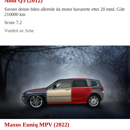
Audi Q5 (2012)
Savner denne bilen allerede da motor havarerte etter 20 mnd. Gått
210000 km
Score 7.2
Vurdert av Arne
Maxus Euniq MPV (2022)