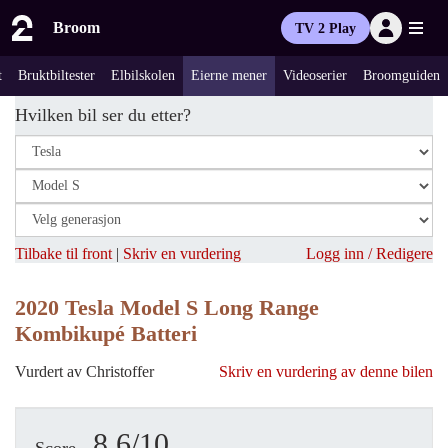
Broom
TV 2 Play
t
Bruktbiltester
Elbilskolen
Eierne mener
Videoserier
Broomguiden
Hvilken bil ser du etter?
Tilbake til front
|
Skriv en vurdering
Logg inn / Redigere
2020 Tesla Model S Long Range
Kombikupé Batteri
Vurdert av Christoffer
Skriv en vurdering av denne bilen
8.6/10