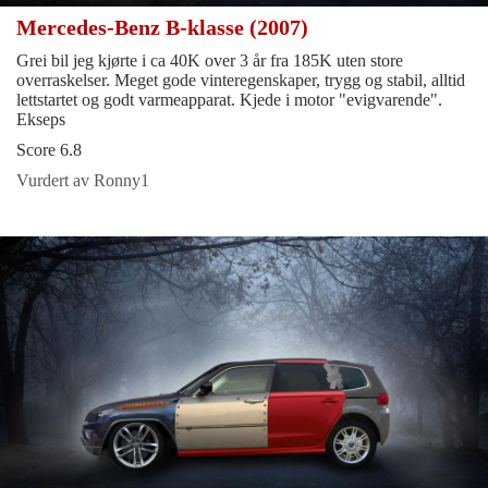
Mercedes-Benz B-klasse (2007)
Grei bil jeg kjørte i ca 40K over 3 år fra 185K uten store
overraskelser. Meget gode vinteregenskaper, trygg og stabil, alltid
lettstartet og godt varmeapparat. Kjede i motor "evigvarende".
Ekseps
Score 6.8
Vurdert av Ronny1