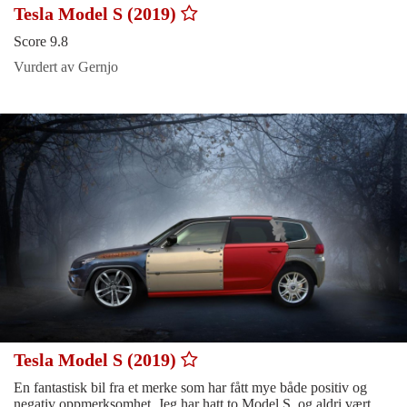
Tesla Model S (2019)
Score 9.8
Vurdert av Gernjo
Tesla Model S (2019)
En fantastisk bil fra et merke som har fått mye både positiv og
negativ oppmerksomhet. Jeg har hatt to Model S, og aldri vært