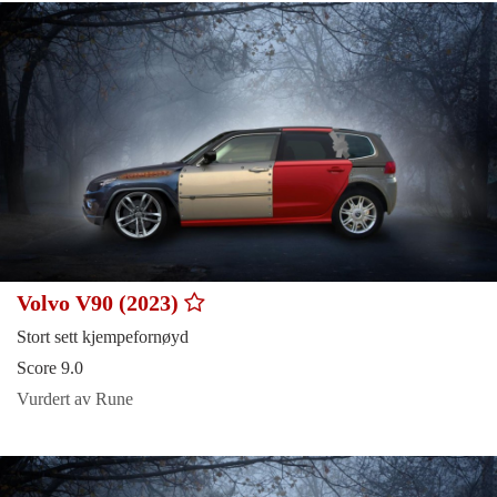
Volvo V90 (2023)
Stort sett kjempefornøyd
Score 9.0
Vurdert av Rune