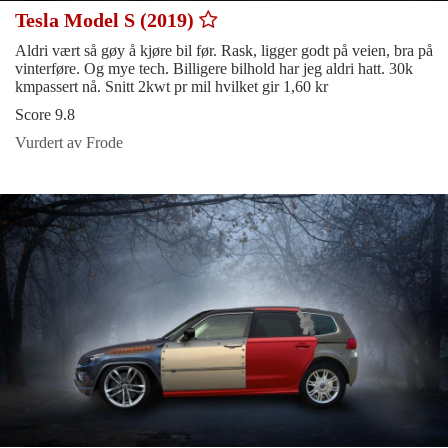
Tesla Model S (2019)
Aldri vært så gøy å kjøre bil før. Rask, ligger godt på veien, bra på
vinterføre. Og mye tech. Billigere bilhold har jeg aldri hatt. 30k
kmpassert nå. Snitt 2kwt pr mil hvilket gir 1,60 kr
Score 9.8
Vurdert av Frode