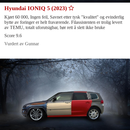
Hyundai IONIQ 5 (2023)
Kjørt 60 000, Ingen feil, Savnet etter tysk "kvalitet" og evinderlig
bytte av foringer er helt fraværende. Filassistenten er trolig levert
av TEMU, totalt uforutsigbar, bør rett å slett ikke bruke
Score 9.6
Vurdert av Gunnar