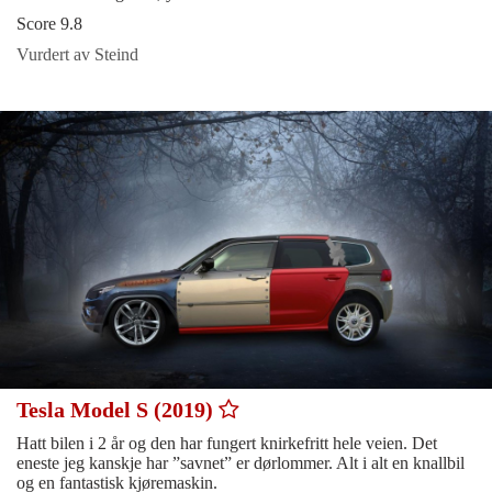
Score 9.8
Vurdert av Steind
Tesla Model S (2019)
Hatt bilen i 2 år og den har fungert knirkefritt hele veien. Det
eneste jeg kanskje har ”savnet” er dørlommer. Alt i alt en knallbil
og en fantastisk kjøremaskin.