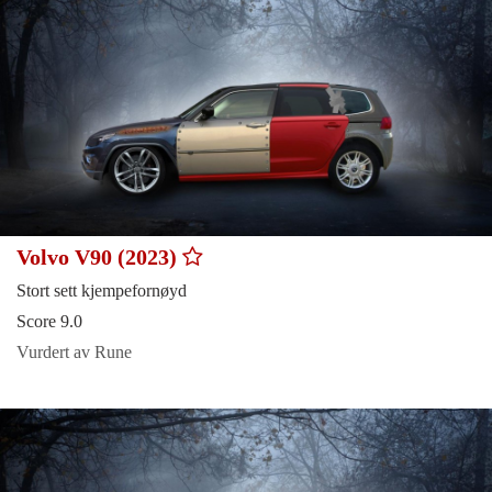
Volvo V90 (2023)
Stort sett kjempefornøyd
Score 9.0
Vurdert av Rune