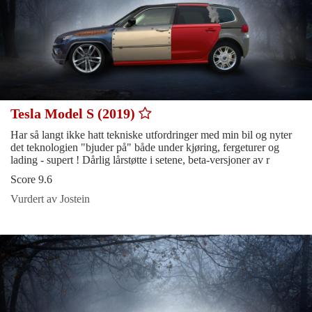
Tesla Model S (2019)
Har så langt ikke hatt tekniske utfordringer med min bil og nyter
det teknologien "bjuder på" både under kjøring, fergeturer og
lading - supert ! Dårlig lårstøtte i setene, beta-versjoner av r
Score 9.6
Vurdert av Jostein