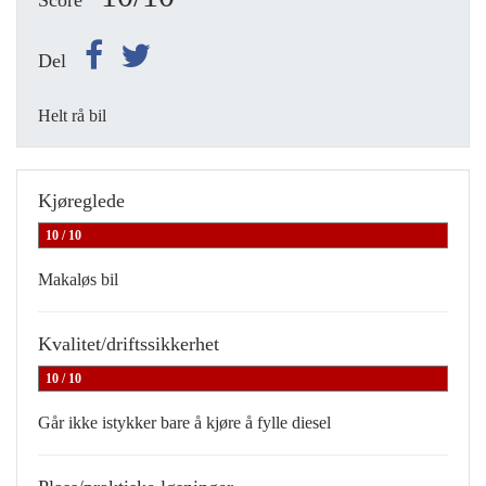
Score
Del
Helt rå bil
Kjøreglede
10 / 10
Makaløs bil
Kvalitet/driftssikkerhet
10 / 10
Går ikke istykker bare å kjøre å fylle diesel