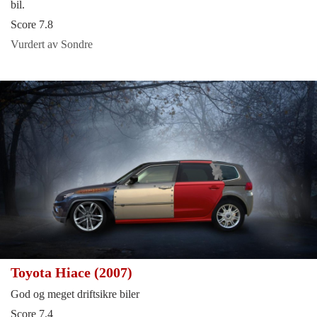
bil.
Score 7.8
Vurdert av Sondre
Toyota Hiace (2007)
God og meget driftsikre biler
Score 7.4