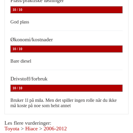
Plass/praktiske løsninger
10 / 10
God plass
Økonomi/kostnader
10 / 10
Bare diesel
Drivstoff/forbruk
10 / 10
Bruker 1l på mila. Men det spiller ingen rolle når du ikke
må koste på noe som helst annet
Les flere vurderinger:
Toyota
>
Hiace
>
2006-2012