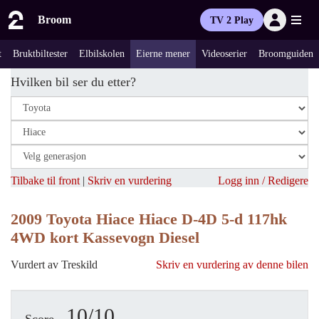
Broom
TV 2 Play
t
Bruktbiltester
Elbilskolen
Eierne mener
Videoserier
Broomguiden
Hvilken bil ser du etter?
Tilbake til front
|
Skriv en vurdering
Logg inn / Redigere
2009 Toyota Hiace Hiace D-4D 5-d 117hk
4WD kort Kassevogn Diesel
Vurdert av Treskild
Skriv en vurdering av denne bilen
10/10