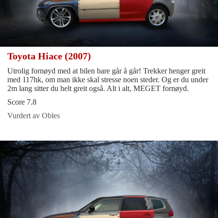
Toyota Hiace (2007)
Utrolig fornøyd med at bilen bare går å går! Trekker henger greit
med 117hk, om man ikke skal stresse noen steder. Og er du under
2m lang sitter du helt greit også. Alt i alt, MEGET fornøyd.
Score 7.8
Vurdert av Obles