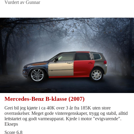
Vurdert av Gunnar
Mercedes-Benz B-klasse (2007)
Grei bil jeg kjørte i ca 40K over 3 år fra 185K uten store
overraskelser. Meget gode vinteregenskaper, trygg og stabil, alltid
lettstartet og godt varmeapparat. Kjede i motor "evigvarende".
Ekseps
Score 6.8