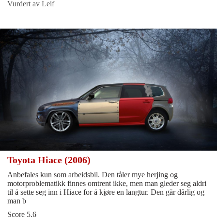
Vurdert av Leif
Toyota Hiace (2006)
Anbefales kun som arbeidsbil. Den tåler mye herjing og
motorproblematikk finnes omtrent ikke, men man gleder seg aldri
til å sette seg inn i Hiace for å kjøre en langtur. Den går dårlig og
man b
Score 5.6