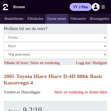
Broom
TV 2 Play
t
Bruktbiltester
Elbilskolen
Eierne mener
Videoserier
Broomguiden
Hvilken bil ser du etter?
Tilbake til front
|
Skriv en vurdering
Logg inn / Redigere
2005 Toyota Hiace Hiace D-4D 88hk Basic
Kassevogn 4
Vurdert av Hiacedigger
Skriv en vurdering av denne bilen
9.2/10