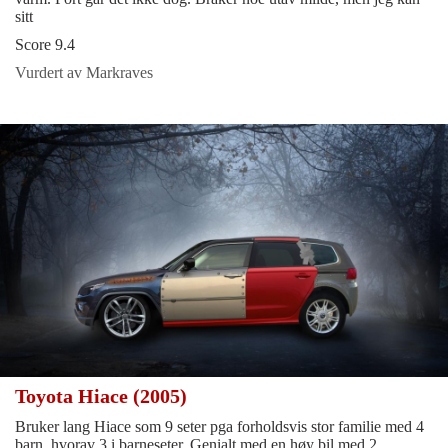
sitt
Score 9.4
Vurdert av Markraves
Toyota Hiace (2005)
Bruker lang Hiace som 9 seter pga forholdsvis stor familie med 4
barn, hvorav 3 i barneseter. Genialt med en høy bil med 2