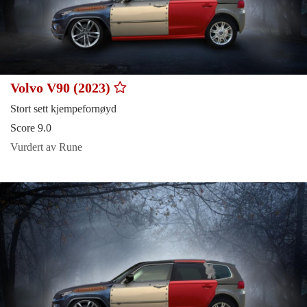
Volvo V90 (2023)
Stort sett kjempefornøyd
Score 9.0
Vurdert av Rune