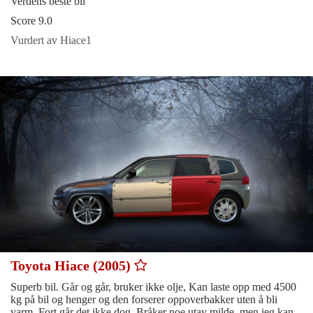
Verdens beste bil
Score 9.0
Vurdert av Hiace1
Toyota Hiace (2005)
Superb bil. Går og går, bruker ikke olje, Kan laste opp med 4500
kg på bil og henger og den forserer oppoverbakker uten å bli
varm. Fort går det ikke dog. Bråker noe utav milde, men jeg kan