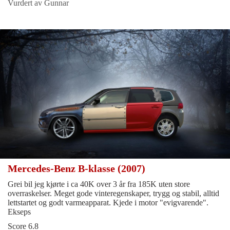
Vurdert av Gunnar
Mercedes-Benz B-klasse (2007)
Grei bil jeg kjørte i ca 40K over 3 år fra 185K uten store
overraskelser. Meget gode vinteregenskaper, trygg og stabil, alltid
lettstartet og godt varmeapparat. Kjede i motor "evigvarende".
Ekseps
Score 6.8