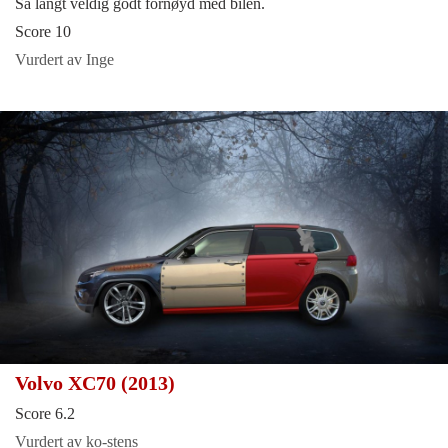
Så langt veldig godt fornøyd med bilen.
Score 10
Vurdert av Inge
Volvo XC70 (2013)
Score 6.2
Vurdert av ko-stens