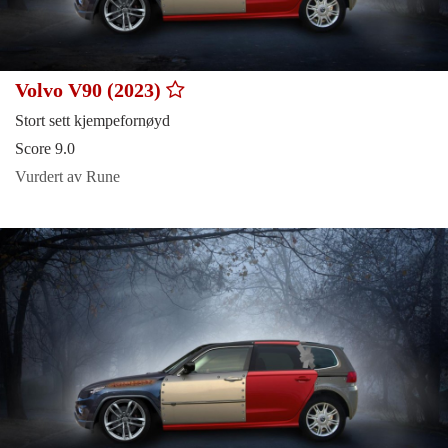
Volvo V90 (2023)
Stort sett kjempefornøyd
Score 9.0
Vurdert av Rune