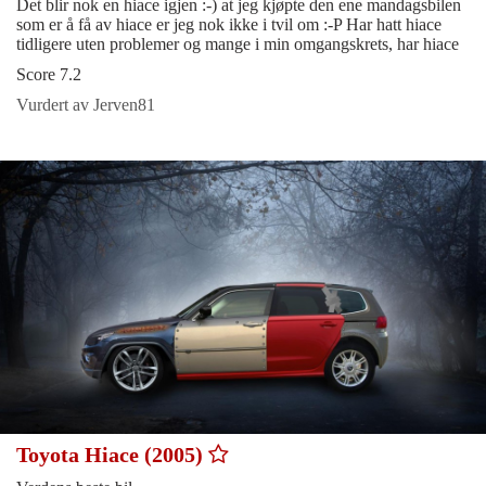
Det blir nok en hiace igjen :-) at jeg kjøpte den ene mandagsbilen
som er å få av hiace er jeg nok ikke i tvil om :-P Har hatt hiace
tidligere uten problemer og mange i min omgangskrets, har hiace
Score 7.2
Vurdert av Jerven81
Toyota Hiace (2005)