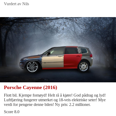
Vurdert av Nils
Porsche Cayenne (2016)
Flott bil. Kjempe fornøyd! Helt rå å kjøre! God pådrag og lyd!
Luftfjæring fungerer utmerket og 18-veis elektriske seter! Mye
verdi for pengene denne bilen! Ny pris: 2.2 millioner.
Score 8.0