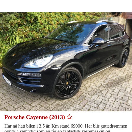
Porsche Cayenne (2013)
Har nå hatt bilen i 3,5 år. Km stand 69000. Her blir guttedrømmen
oppfylt, samtidig som en får en fantastisk kjøremaskin og