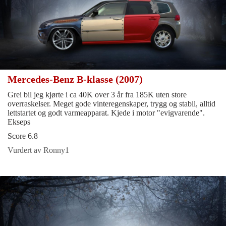
Mercedes-Benz B-klasse (2007)
Grei bil jeg kjørte i ca 40K over 3 år fra 185K uten store
overraskelser. Meget gode vinteregenskaper, trygg og stabil, alltid
lettstartet og godt varmeapparat. Kjede i motor "evigvarende".
Ekseps
Score 6.8
Vurdert av Ronny1