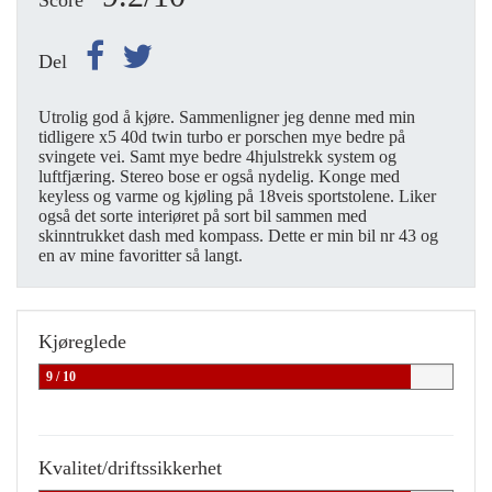
Score
Del
Utrolig god å kjøre. Sammenligner jeg denne med min
tidligere x5 40d twin turbo er porschen mye bedre på
svingete vei. Samt mye bedre 4hjulstrekk system og
luftfjæring. Stereo bose er også nydelig. Konge med
keyless og varme og kjøling på 18veis sportstolene. Liker
også det sorte interiøret på sort bil sammen med
skinntrukket dash med kompass. Dette er min bil nr 43 og
en av mine favoritter så langt.
Kjøreglede
9 / 10
Kvalitet/driftssikkerhet