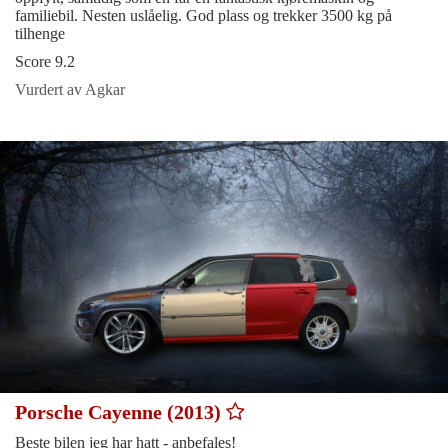
familiebil. Nesten uslåelig. God plass og trekker 3500 kg på
tilhenge
Score 9.2
Vurdert av Agkar
Porsche Cayenne (2013)
Beste bilen jeg har hatt - anbefales!