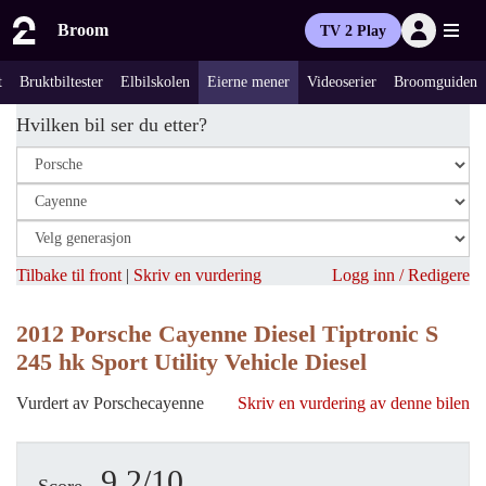
Broom
TV 2 Play
t
Bruktbiltester
Elbilskolen
Eierne mener
Videoserier
Broomguiden
Hvilken bil ser du etter?
Tilbake til front
|
Skriv en vurdering
Logg inn / Redigere
2012 Porsche Cayenne Diesel Tiptronic S
245 hk Sport Utility Vehicle Diesel
Vurdert av Porschecayenne
Skriv en vurdering av denne bilen
9.2/10