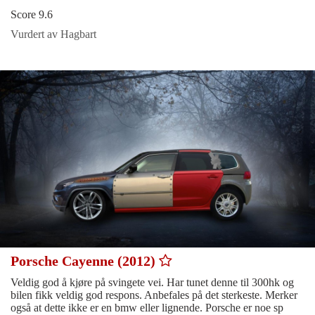
Score 9.6
Vurdert av Hagbart
Porsche Cayenne (2012)
Veldig god å kjøre på svingete vei. Har tunet denne til 300hk og
bilen fikk veldig god respons. Anbefales på det sterkeste. Merker
også at dette ikke er en bmw eller lignende. Porsche er noe sp