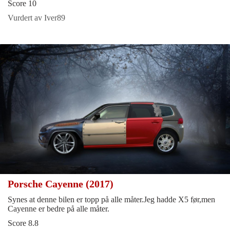
Score 10
Vurdert av Iver89
Porsche Cayenne (2017)
Synes at denne bilen er topp på alle måter.Jeg hadde X5 før,men
Cayenne er bedre på alle måter.
Score 8.8