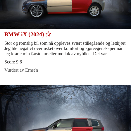
BMW iX (2024)
Stor og romslig bil som nå oppleves svært stillegående og lettkjørt.
Jeg ble negativt overrasket over komfort og kjøreegenskaper når
jeg kjørte min første tur etter mottak av nybilen. Det var
Score 9.6
Vurdert av Ernst'n