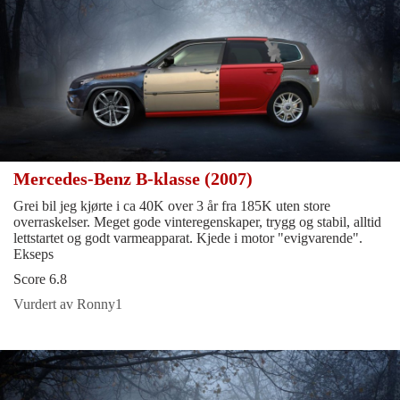
Mercedes-Benz B-klasse (2007)
Grei bil jeg kjørte i ca 40K over 3 år fra 185K uten store
overraskelser. Meget gode vinteregenskaper, trygg og stabil, alltid
lettstartet og godt varmeapparat. Kjede i motor "evigvarende".
Ekseps
Score 6.8
Vurdert av Ronny1