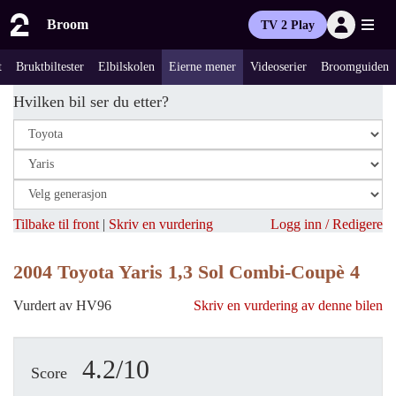
Broom
TV 2 Play
t
Bruktbiltester
Elbilskolen
Eierne mener
Videoserier
Broomguiden
Hvilken bil ser du etter?
Tilbake til front
|
Skriv en vurdering
Logg inn / Redigere
2004 Toyota Yaris 1,3 Sol Combi-Coupè 4
Vurdert av HV96
Skriv en vurdering av denne bilen
4.2/10
Score