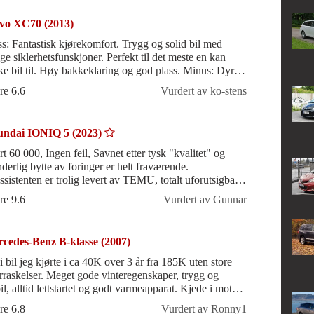
vo XC70 (2013)
ss: Fantastisk kjørekomfort. Trygg og solid bil med
e siklerhetsfunskjoner. Perfekt til det meste en kan
ke bil til. Høy bakkeklaring og god plass. Minus: Dyre
tedeler som har kostet sk
re 6.6
Vurdert av ko-stens
ndai IONIQ 5 (2023)
rt 60 000, Ingen feil, Savnet etter tysk "kvalitet" og
nderlig bytte av foringer er helt fraværende.
ssistenten er trolig levert av TEMU, totalt uforutsigbar,
rett å slett ikke bruke
re 9.6
Vurdert av Gunnar
cedes-Benz B-klasse (2007)
i bil jeg kjørte i ca 40K over 3 år fra 185K uten store
. Meget gode vinteregenskaper, trygg og
il, alltid lettstartet og godt varmeapparat. Kjede i motor
"evigvarende". Ekseps
re 6.8
Vurdert av Ronny1