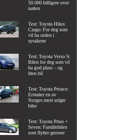
50.000 billigere over
natten
Test: Toyota Hilux
Cargo: For deg som
vil ha orden i
sysakene
Test: Toyota Verso S:
Bilen for deg som vil
ha god plass – og
liten bil
Test: Toyota Proace:
Erstatter en av
Norges mest solgte
biler
Test: Toyota Prius +
Seven: Familiebilen
som flytter grenser