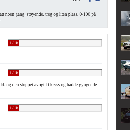
hatt noen gang. støyende, treg og liten plass. 0-100 på
.
1 / 10
1 / 10
 kald. og den stoppet avogtil i kryss og hadde gyngende
1 / 10