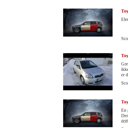
Toy
Elen
Sco
Toy
Gre
ikk
er d
Sco
Toy
En 
Den
dri
ell