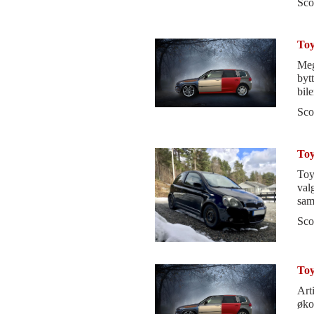
Sco
Toy
Meg
byt
bil
asfa
Sco
Toy
Toyo
valg
sam
lek
Sco
Toy
Arti
øko