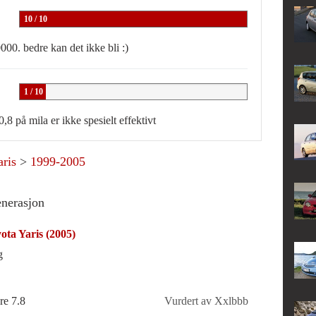
10 / 10
000. bedre kan det ikke bli :)
1 / 10
 0,8 på mila er ikke spesielt effektivt
aris
>
1999-2005
enerasjon
ota Yaris (2005)
g
re 7.8
Vurdert av Xxlbbb