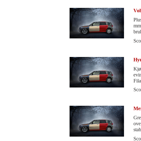
Vol
Plu
mmg
bru
sli
Sco
Hyu
Kjø
evi
Fila
bør 
Sco
Mer
Gre
overraskelser
stab
Sco