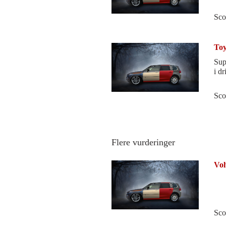
Sco
Toy
Supe
i dri
Sco
Flere vurderinger
Vol
Sco