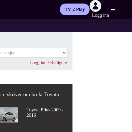
TV 2 Play
Logg inn
Logg inn / Redigere
om skriver om brukt Toyota
Toyota Prius 2009 -
2016