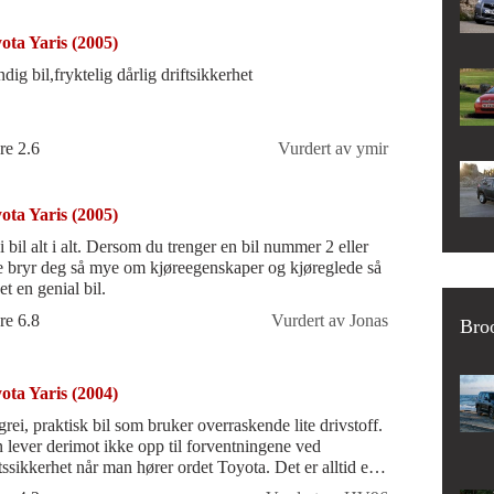
ota Yaris (2005)
dig bil,fryktelig dårlig driftsikkerhet
re 2.6
Vurdert av ymir
ota Yaris (2005)
i bil alt i alt. Dersom du trenger en bil nummer 2 eller
e bryr deg så mye om kjøreegenskaper og kjøreglede så
et en genial bil.
re 6.8
Vurdert av Jonas
Broo
ota Yaris (2004)
grei, praktisk bil som bruker overraskende lite drivstoff.
 lever derimot ikke opp til forventningene ved
ftssikkerhet når man hører ordet Toyota. Det er alltid et
er annet som må fikse