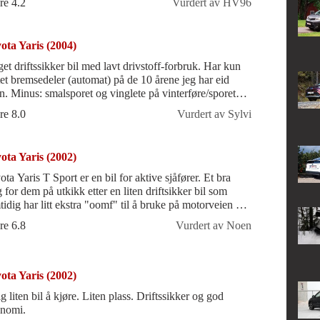
re 4.2
Vurdert av HV96
ota Yaris (2004)
et driftssikker bil med lavt drivstoff-forbruk. Har kun
tet bremsedeler (automat) på de 10 årene jeg har eid
en. Minus: smalsporet og vinglete på vinterføre/sporete
lt.
re 8.0
Vurdert av Sylvi
ota Yaris (2002)
ta Yaris T Sport er en bil for aktive sjåfører. Et bra
 for dem på utkikk etter en liten driftsikker bil som
tidig har litt ekstra "oomf" til å bruke på motorveien og
e seg med til
re 6.8
Vurdert av Noen
ota Yaris (2002)
g liten bil å kjøre. Liten plass. Driftssikker og god
nomi.