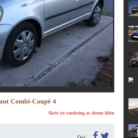
l aut Combi-Coupè 4
Skriv en vurdering av denne bilen
Del