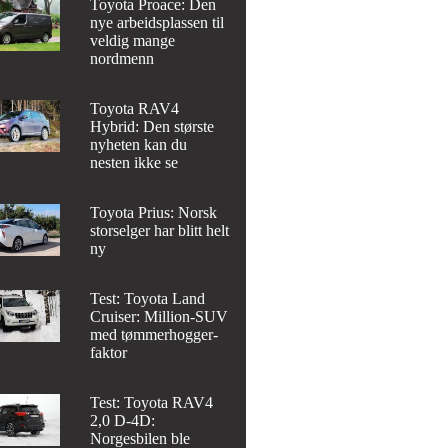
Toyota Proace: Den
nye arbeidsplassen til
veldig mange
nordmenn
Toyota RAV4
Hybrid: Den største
nyheten kan du
nesten ikke se
Toyota Prius: Norsk
storselger har blitt helt
ny
Test: Toyota Land
Cruiser: Million-SUV
med tømmerhogger-
faktor
Test: Toyota RAV4
2,0 D-4D:
Norgesbilen ble