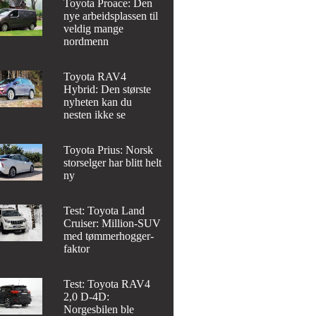
Toyota Proace: Den
nye arbeidsplassen til
veldig mange
nordmenn
Toyota RAV4
Hybrid: Den største
nyheten kan du
nesten ikke se
Toyota Prius: Norsk
storselger har blitt helt
ny
Test: Toyota Land
Cruiser: Million-SUV
med tømmerhogger-
faktor
Test: Toyota RAV4
2,0 D-4D:
Norgesbilen ble