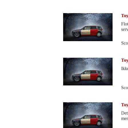
Toy
Flo
serv
Sco
Toy
Ikke
Sco
Toy
Dette er
mer