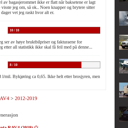
 del av bagasjerommet ikke er flatt når baksetene er lagt
e visste jeg om, så ok.. Noen knapper og brytere sitter
 dager vet jeg raskt hvor alt er.
10 / 10
g ser av høye bruktbilpriser og fakturaene for
g etter all statistikk ikke skal få feil med på denne...
8 / 10
3 l/mil. Bykjøring ca 0,65. Ikke helt etter brosjyren, men
AV4
>
2012-2019
enerasjon
ota RAV4 (2019)