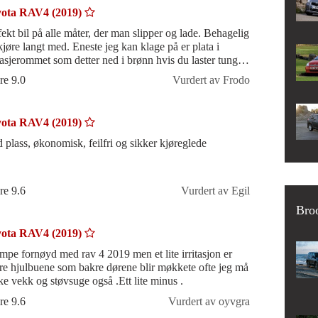
ota RAV4 (2019)
fekt bil på alle måter, der man slipper og lade. Behagelig
kjøre langt med. Eneste jeg kan klage på er plata i
asjerommet som detter ned i brønn hvis du laster tungt
.
re 9.0
Vurdert av Frodo
ota RAV4 (2019)
 plass, økonomisk, feilfri og sikker kjøreglede
re 9.6
Vurdert av Egil
Broo
ota RAV4 (2019)
mpe fornøyd med rav 4 2019 men et lite irritasjon er
re hjulbuene som bakre dørene blir møkkete ofte jeg må
ke vekk og støvsuge også .Ett lite minus .
re 9.6
Vurdert av oyvgra