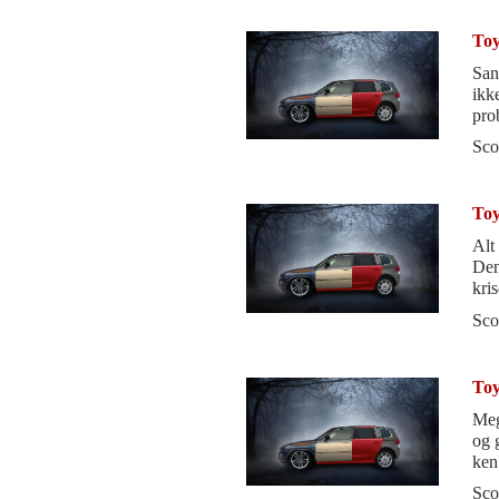
Toy
San
ikk
pro
Toy
Sco
Toy
Alt 
Den ta
kri
Sco
Toy
Meg
og g
ken 
Sco