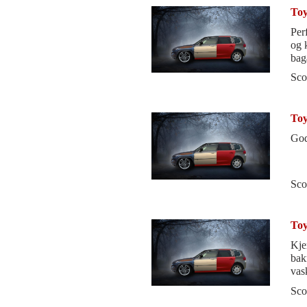
Toy
Per
og 
bag
bak
Sco
Toy
God
Sco
Toy
Kje
bak
vas
Sco