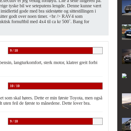
ecutiv er jeg veldig fornøyd. Lite å sette fingeren på.
orrige tyske bil we seteputens lengde. Denne kunne vært
imidlertid gode med bra sidestøtte og sittestillingen i
sitter godt over noen timer. <br /> RAV4 som
aktisk fornuftbil med 4x4 til ca kr 500`. Bang for
9 / 10
ensin, langturkomfort, sterk motor, klatrer greit forbi
10 / 10
et som skal høres. Dette er min første Toyota, men også
lt uten feil de første to månedene. Dette lover bra.
9 / 10