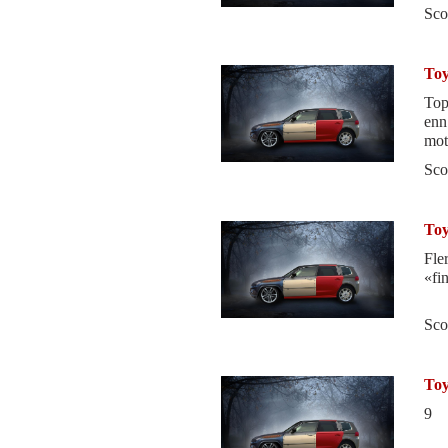
Sco
Toy
Top
enn
mot
Sco
Toy
Fle
«fi
Sco
Toy
9