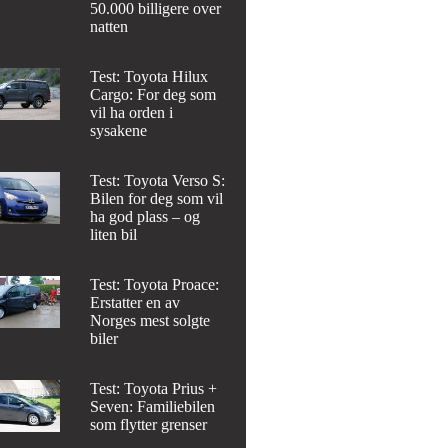
50.000 billigere over
natten
Test: Toyota Hilux
Cargo: For deg som
vil ha orden i
sysakene
Test: Toyota Verso S:
Bilen for deg som vil
ha god plass – og
liten bil
Test: Toyota Proace:
Erstatter en av
Norges mest solgte
biler
Test: Toyota Prius +
Seven: Familiebilen
som flytter grenser