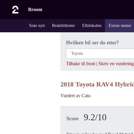
Broom
Siste nytt
Bruktbiltester
Elbilskolen
Eierne mener
Hvilken bil ser du etter?
Tilbake til front
|
Skriv en vurdering
2018 Toyota RAV4 Hybrid
Vurdert av Cato
9.2/10
Score