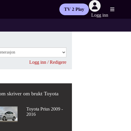
TV 2 Play
Logg inn
Logg inn / Redigere
om skriver om brukt Toyota
Toyota Prius 2009 -
2016