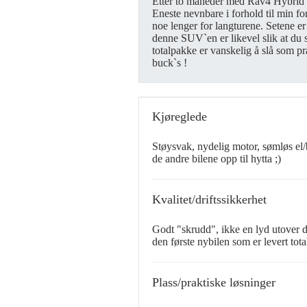
Etter to måneder med Rav4 Hybrid Ex
Eneste nevnbare i forhold til min f
noe lenger for langturene. Setene er 
denne SUV`en er likevel slik at du 
totalpakke er vanskelig å slå som pr
buck`s !
Kjøreglede
Støysvak, nydelig motor, sømløs el/b
de andre bilene opp til hytta ;)
Kvalitet/driftssikkerhet
Godt "skrudd", ikke en lyd utover d
den første nybilen som er levert tota
Plass/praktiske løsninger