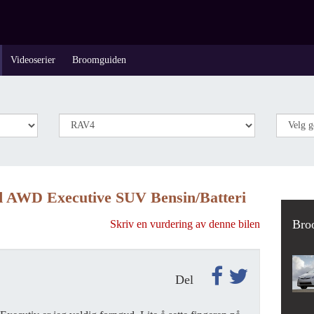
Videoserier
Broomguiden
 AWD Executive SUV Bensin/Batteri
Bro
Skriv en vurdering av denne bilen
Del