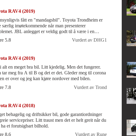
ota RAV4 (2019)
nsynligvis fått en "mandagsbil". Toyota Trondheim er
e særlig imøtekommende når man presenterer
blemet. JBL anlegget er veldig godt til å være i en
ota.
re 5.8
Vurdert av DHG1
ota RAV4 (2019)
i alt en meget bra bil. Litt kjedelig. Men det fungerer.
r meg fra A til B og det er det. Gleder meg til corona
sen er over og jeg kan kjøre nordover med bilen.
re 7.8
Vurdert av Trond
ota RAV4 (2018)
et behagelig og driftsikker bil, gode garantiordninger
reie servicepriser. Litt traust men det er helt greit når du
ha et forutsigbart bilhold.
re 8.6
Vurdert av Rune