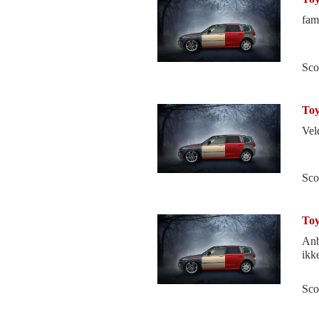
fami
Sco
Toy
Vel
Sco
Toy
Anb
ikke
Sco