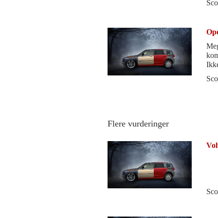
Sco
Ope
Meg
kom
Ikk
jeg
Sco
Flere vurderinger
Vol
Sco