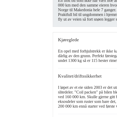
En flott bil som ikke har vært noe an
000 km med den samme eieren hvor f
Norge til Makedonia hele 7 ganger.
Praktfull bil til ungdommen i hjemm
fly ut av veien så fort snøen legger 
Kjøreglede
En opel med forhjulstrekk er ikke k
dårlig av den grunn. Perfekt første
undet 1300 kg så er 115 hester rimel
Kvalitet/driftssikkerhet
I løpet av et eie siden 2003 er det u
slitedeler. "Coil packen" på bilen bl
ved 160 000 km. Skulle gjerne gitt b
eksosdeler som ruster som bare det, 
200 000 km ennå starter ved første 