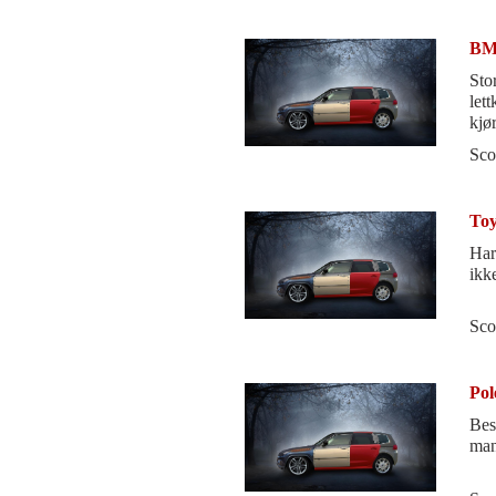
BM
Sto
let
kjø
nyb
Sco
Toy
Har
ikk
Sco
Pol
Bes
ma