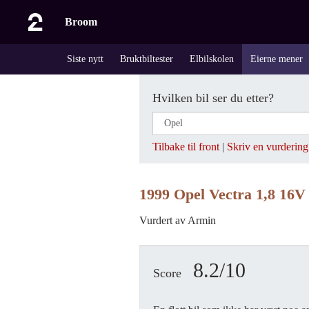
Broom
Siste nytt
Bruktbiltester
Elbilskolen
Eierne mener
Hvilken bil ser du etter?
Tilbake til front
|
Skriv en vurdering
1999 Opel Vectra 1,8 16
Vurdert av Armin
8.2/10
Score