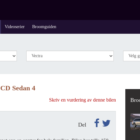
Videoserier
Broomguiden
V CD Sedan 4
Bro
Skriv en vurdering av denne bilen
Del