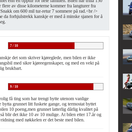
net enn en opptur for hele familien. Bilen har trilla 150
lere av disse kilometerne kommer fra langturer fra
 Snakk om 600 mil tur-retur 7 sommere på rad.<br />
e da forhjulstrekk kanskje er med å minske sjanen for å
seg.
7 / 10
anskje det som skriver kjøreglede, men bilen er ikke
gangsbil med sikre kjøreegenskaper, og med en vekt på
ig brukbart.
9 / 10
trolig få ting som har trengt bytte utenom vanlige
e bytta grunnet litt fuskete gange, og termostat byttet
ilen 10 poeng,men grunnet latterlig dårlig kvalitet på
så blir det ikke 10 av 10 mulige. At bilen etter 17.år og
vridning med nøkkelen er det beste med bilen.