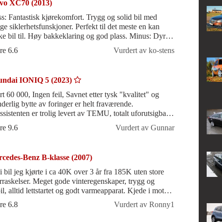
vo XC70 (2013)
ss: Fantastisk kjørekomfort. Trygg og solid bil med
e siklerhetsfunskjoner. Perfekt til det meste en kan
ke bil til. Høy bakkeklaring og god plass. Minus: Dyre
tedeler som har kostet sk
re 6.6
Vurdert av ko-stens
ndai IONIQ 5 (2023)
rt 60 000, Ingen feil, Savnet etter tysk "kvalitet" og
nderlig bytte av foringer er helt fraværende.
ssistenten er trolig levert av TEMU, totalt uforutsigbar,
rett å slett ikke bruke
re 9.6
Vurdert av Gunnar
cedes-Benz B-klasse (2007)
i bil jeg kjørte i ca 40K over 3 år fra 185K uten store
. Meget gode vinteregenskaper, trygg og
il, alltid lettstartet og godt varmeapparat. Kjede i motor
"evigvarende". Ekseps
re 6.8
Vurdert av Ronny1