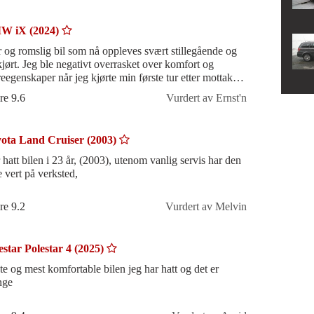
W iX (2024)
r og romslig bil som nå oppleves svært stillegående og
tkjørt. Jeg ble negativt overrasket over komfort og
reegenskaper når jeg kjørte min første tur etter mottak av
ilen. Det var
re 9.6
Vurdert av Ernst'n
ota Land Cruiser (2003)
 hatt bilen i 23 år, (2003), utenom vanlig servis har den
e vert på verksted,
re 9.2
Vurdert av Melvin
estar Polestar 4 (2025)
te og mest komfortable bilen jeg har hatt og det er
nge