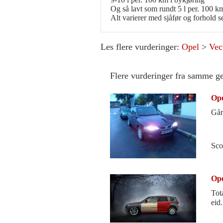
Og så lavt som rundt 5 l per. 100 k
Alt varierer med sjåfør og forhold se
Les flere vurderinger:
Opel
>
Vec
Flere vurderinger fra samme g
Ope
Går
Sco
Ope
Tot
eid