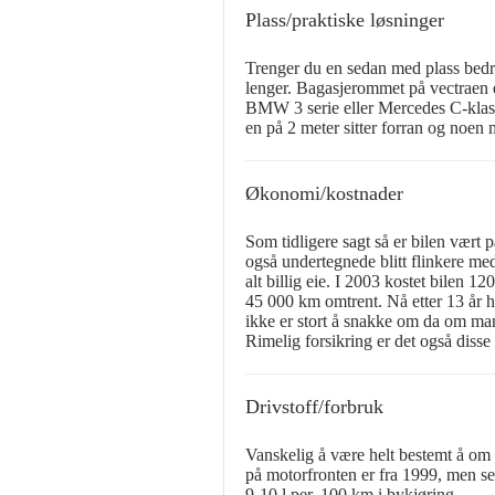
Plass/praktiske løsninger
Trenger du en sedan med plass bedr
lenger. Bagasjerommet på vectraen e
BMW 3 serie eller Mercedes C-klass
en på 2 meter sitter forran og noen 
Økonomi/kostnader
Som tidligere sagt så er bilen vært 
også undertegnede blitt flinkere med 
alt billig eie. I 2003 kostet bilen 1
45 000 km omtrent. Nå etter 13 år h
ikke er stort å snakke om da om man
Rimelig forsikring er det også disse 
Drivstoff/forbruk
Vanskelig å være helt bestemt å om f
på motorfronten er fra 1999, men se
9-10 l per. 100 km i bykjøring