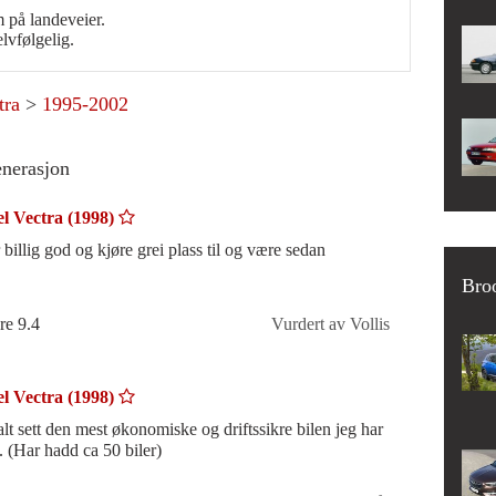
m på landeveier.
lvfølgelig.
tra
>
1995-2002
enerasjon
l Vectra (1998)
 billig god og kjøre grei plass til og være sedan
Broo
re 9.4
Vurdert av Vollis
l Vectra (1998)
alt sett den mest økonomiske og driftssikre bilen jeg har
.. (Har hadd ca 50 biler)