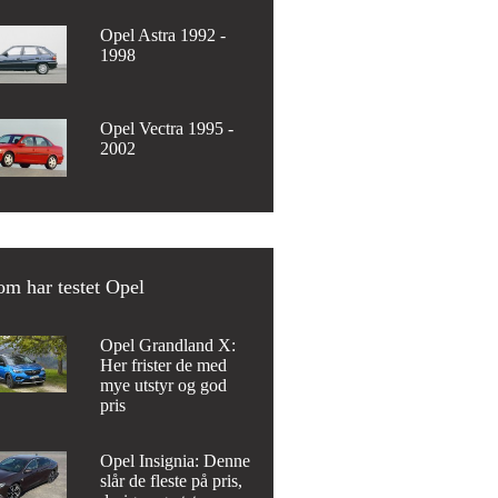
Opel Astra 1992 -
1998
Opel Vectra 1995 -
2002
m har testet Opel
Opel Grandland X:
Her frister de med
mye utstyr og god
pris
Opel Insignia: Denne
slår de fleste på pris,