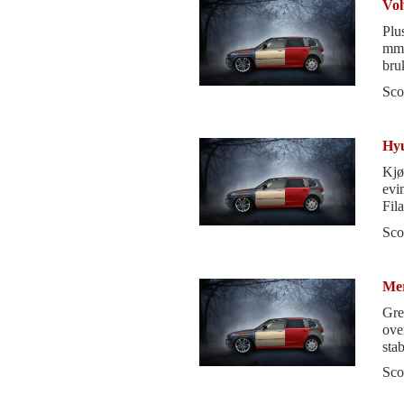
Vol
Plu
mmg
bru
sli
Sco
Hyu
Kjø
evi
Fila
bør 
Sco
Mer
Gre
overraskelser
stab
Sco