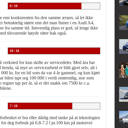
8 / 10
e enn konkurenten fra den samme æraen, så let ikke
r betraktelig større enn det man finner i en Audi A4,
e fra samme tid. Innvendig plass er god, så lenge ikke
med tilsvarende høyde sitter bak også.
10 / 10
på verksted for kun skifte av servicedeler. Med åra har
henda, så mye av servicearbeid er blitt gjort selv, alt i
20 000 kr, for en bil som da var 4 år gammel, og kun kjørt
ar bilen tapt seg 100 000 i verdi omtrentlig, noe som
 regner tap per år, så er det snakk om 7500 kr c.a.
bilene.
7 / 10
orbruket er bra eller dårlig med tanke på at teknologien
 for deg forbruk på 6.8-7.2 l pr.100 km på motorvei