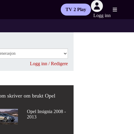
TV 2 Play
Logg inn
Logg inn / Redigere
om skriver om brukt Opel
Opel Insignia 2008 -
2013