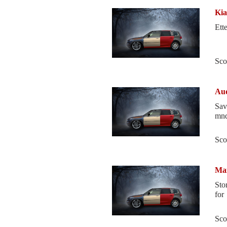
Kia
Ett
Sco
Aud
Sav
mnd
Sco
Ma
Sto
for
Sco