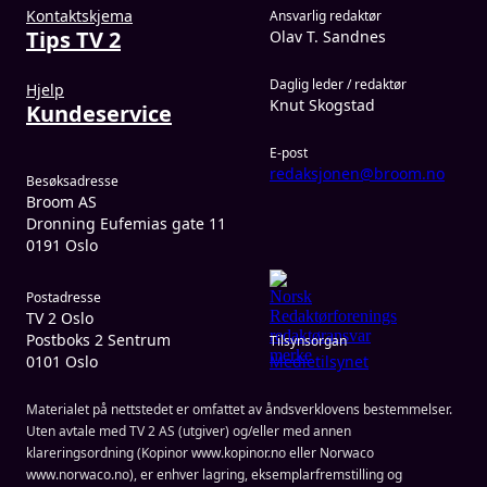
Kontaktskjema
Ansvarlig redaktør
Tips TV 2
Olav T. Sandnes
Daglig leder / redaktør
Hjelp
Knut Skogstad
Kundeservice
E-post
redaksjonen@broom.no
Besøksadresse
Broom AS
Dronning Eufemias gate 11
0191 Oslo
Postadresse
TV 2 Oslo
Postboks 2 Sentrum
Tilsynsorgan
0101 Oslo
Medietilsynet
Materialet på nettstedet er omfattet av åndsverklovens bestemmelser.
Uten avtale med TV 2 AS (utgiver) og/eller med annen
klareringsordning (Kopinor www.kopinor.no eller Norwaco
www.norwaco.no), er enhver lagring, eksemplarfremstilling og