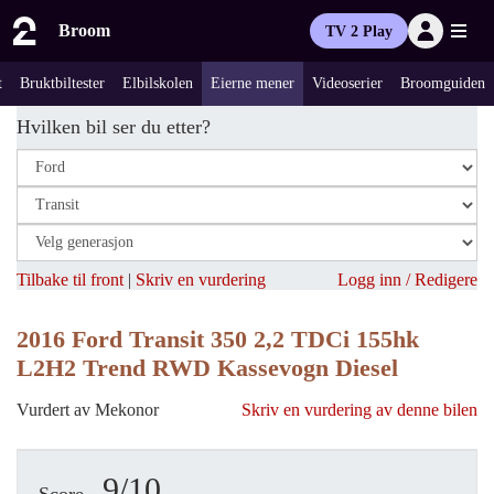
Broom
TV 2 Play
t
Bruktbiltester
Elbilskolen
Eierne mener
Videoserier
Broomguiden
Hvilken bil ser du etter?
Tilbake til front
|
Skriv en vurdering
Logg inn / Redigere
2016 Ford Transit 350 2,2 TDCi 155hk
L2H2 Trend RWD Kassevogn Diesel
Vurdert av Mekonor
Skriv en vurdering av denne bilen
9/10