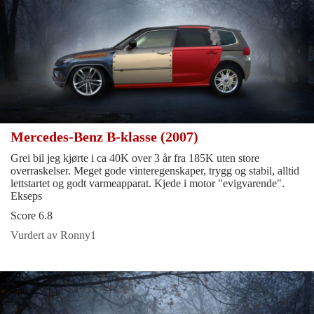
Mercedes-Benz B-klasse (2007)
Grei bil jeg kjørte i ca 40K over 3 år fra 185K uten store
overraskelser. Meget gode vinteregenskaper, trygg og stabil, alltid
lettstartet og godt varmeapparat. Kjede i motor "evigvarende".
Ekseps
Score 6.8
Vurdert av Ronny1