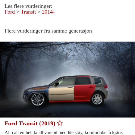
Les flere vurderinger:
Ford
>
Transit
>
2014-
Flere vurderinger fra samme generasjon
Ford Transit (2019)
Alt i alt en helt knall varebil med lite støy, komfortabel å kjøre,